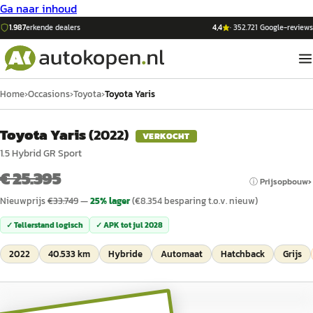
Ga naar inhoud
1.987
erkende dealers
4,4
·
352.721
Google-reviews
Home
›
Occasions
›
Toyota
›
Toyota Yaris
Toyota Yaris
(
2022
)
VERKOCHT
1.5 Hybrid GR Sport
€ 25.395
ⓘ Prijsopbouw
Nieuwprijs
€
33.749
—
25
% lager
(€
8.354
besparing t.o.v. nieuw)
✓ Tellerstand logisch
✓ APK tot
jul 2028
2022
40.533 km
Hybride
Automaat
Hatchback
Grijs