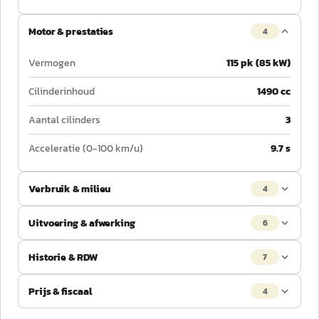
Motor & prestaties
4
Vermogen
115 pk (85 kW)
Cilinderinhoud
1490 cc
Aantal cilinders
3
Acceleratie (0-100 km/u)
9.7 s
Verbruik & milieu
4
Uitvoering & afwerking
6
Historie & RDW
7
Prijs & fiscaal
4