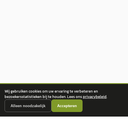
Wij gebruiken cookies om uw ervaring te verbeteren en
bezoekersstatistieken bij te houden. Lees ons
privacybeleid
.
Alleen noodzakelijk
Accepteren
autokopen.nl geeft geen financieel advies en is niet bevoegd om vragen over