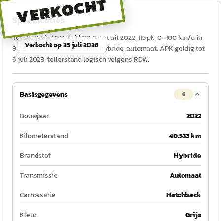
VERKOCHT
Specificaties
Toyota Yaris 1.5 Hybrid GR Sport uit 2022, 115 pk, 0–100 km/u in
Verkocht op
25 juli 2026
9,7 s, tellerstand 40.533 km, hybride, automaat. APK geldig tot
6 juli 2028, tellerstand logisch volgens RDW.
Basisgegevens
6
Bouwjaar
2022
Kilometerstand
40.533 km
Brandstof
Hybride
Transmissie
Automaat
Carrosserie
Hatchback
Kleur
Grijs