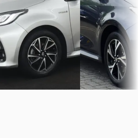
€ 21.749
Scherp geprijsd
v.a. € 461/mnd
2021 · 38.513 km · Hybride ·
Automaat
Marktconform
Seldenrijk
· Harderwijk
2024 · 35.329 km · Hybride 
Bekijk aanbieding →
Automaat
Vergelijk
Rijken auto's
· Wijchen
Bekijk aanbieding →
Vergelijk