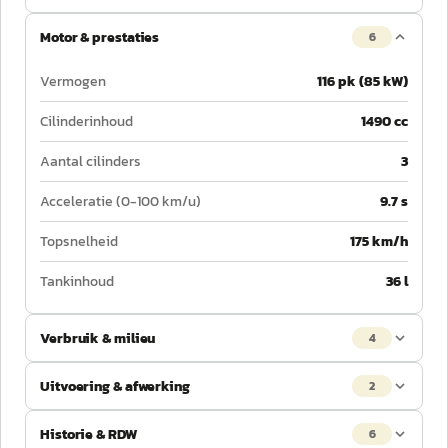
Motor & prestaties
6
Vermogen
116 pk (85 kW)
Cilinderinhoud
1490 cc
Aantal cilinders
3
Acceleratie (0-100 km/u)
9.7 s
Topsnelheid
175 km/h
Tankinhoud
36 l
Verbruik & milieu
4
Uitvoering & afwerking
2
Historie & RDW
6