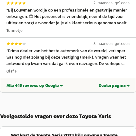
2 maanden geleden
“
Bij Louwman word je op een professionele en gastvrije manier
ontvangen. 😊 Het personeel is vriendelijk, neemt de tijd voor
uitleg en zorgt ervoor dat je je als klant serieus genomen voelt.
Een goede kop koffie ☕ maakt het bezoek extra aangenaam, of
Tonnetje
je nu komt voor advies, onderhoud of de aanschaf van een auto.
🚙 Bij de aankoop van een Toyota Corolla kun je rekenen op een
3 maanden geleden
verkoper die goed luistert naar je wensen en helder
“
Prima dealer van het beste automerk van de wereld, verkoper
communiceert over de verschillende mogelijkheden. Het
was nog niet zolang bij deze vestiging (merk), vragen waar het
aankooptraject verloopt overzichtelijk en transparant, terwijl de
antwoord op kwam van: dat ga ik even navragen. De verkoper
prijzen concurrerend en duidelijk zijn. 🔧 Ook op het gebied van
deed erg goed zijn best en heeft ook 2x terug gebeld. Iets meer
Olaf H.
onderhoud laat Louwman een sterke indruk achter. De
kennis van de auto's die je verkoopt en er komt een ster bij.
”
werkplaats werkt zorgvuldig en professioneel, waarbij kwaliteit
Alle
443
reviews op Google →
Dealerpagina →
en betrouwbaarheid vooropstaan. Dankzij de combinatie van
deskundig personeel, goede service en een prettige
klantbeleving is Louwman een dealer waar je met vertrouwen
terecht kunt.
”
Veelgestelde vragen over deze Toyota Yaris
Wat kost de Toyota Yaris 2023 bij Louwman Toyota