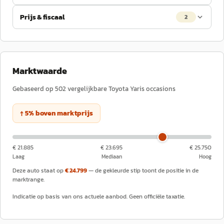
Prijs & fiscaal
2
Marktwaarde
Gebaseerd op
502
vergelijkbare
Toyota
Yaris
occasions
↑
5
%
boven
marktprijs
€ 21.885
€ 23.695
€ 25.750
Laag
Mediaan
Hoog
Deze auto staat op
€ 24.799
— de gekleurde stip toont de positie in de
marktrange.
Indicatie op basis van ons actuele aanbod. Geen officiële taxatie.