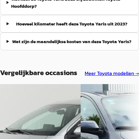
Hoofddorp?
Hoeveel kilometer heeft deze Toyota Yaris uit 2023?
Wat zijn de maandelijkse kosten van deze Toyota Yaris?
Vergelijkbare occasions
Meer
Toyota
modellen →
A
A
Toyota Yaris
·
2021
Toyota Yaris
·
2024
1.5 Hybrid Dynamic
1.5 Hybrid 115 First Edition
Cruise, Carplay/Android N
€ 18.900
Camera, Stoel&StuurVerw
450kg
v.a. € 401/mnd