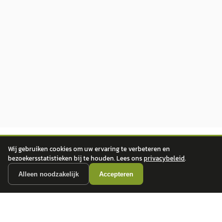
Wij gebruiken cookies om uw ervaring te verbeteren en
bezoekersstatistieken bij te houden. Lees ons
privacybeleid
.
Alleen noodzakelijk
Accepteren
autokopen.nl geeft geen financieel advies en is niet bevoegd om vragen over
financiële producten te beantwoorden. Wij verwijzen door naar erkende, AFM-
vergunde partners.