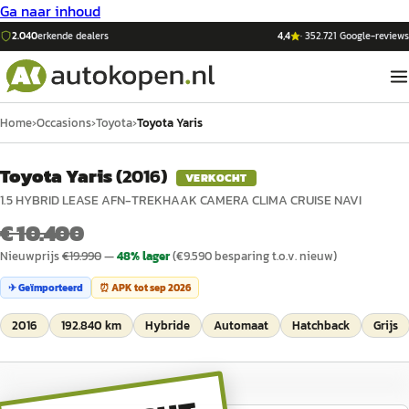
Ga naar inhoud
2.040
erkende dealers
4,4
·
352.721
Google-reviews
Home
›
Occasions
›
Toyota
›
Toyota Yaris
Toyota Yaris
(
2016
)
VERKOCHT
1.5 HYBRID LEASE AFN-TREKHAAK CAMERA CLIMA CRUISE NAVI
€ 10.400
Nieuwprijs
€
19.990
—
48
% lager
(€
9.590
besparing t.o.v. nieuw)
✈ Geïmporteerd
⏰ APK tot
sep 2026
2016
192.840 km
Hybride
Automaat
Hatchback
Grijs