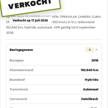
VERKOCHT
Specificaties
Toyota Yaris 1.5 HYBRID LEASE AFN-TREKHAAK CAMERA CLIMA
Verkocht op
17 juli 2026
CRUISE NAVI uit 2016, 101 pk, 0–100 km/u in 12 s, tellerstand
192.840 km, hybride, automaat. APK geldig tot 6 september
2026.
Basisgegevens
6
Bouwjaar
2016
Kilometerstand
192.840 km
Brandstof
Hybride
Transmissie
Automaat
Carrosserie
Hatchback