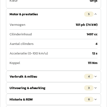
Kleur
Grijs
Motor & prestaties
5
Vermogen
101 pk (74 kW)
Cilinderinhoud
1497 cc
Aantal cilinders
4
Acceleratie (0-100 km/u)
12 s
Koppel
111 Nm
Verbruik & milieu
4
Uitvoering & afwerking
3
Historie & RDW
6