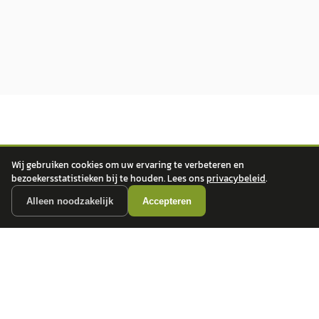
Wij gebruiken cookies om uw ervaring te verbeteren en
bezoekersstatistieken bij te houden. Lees ons
privacybeleid
.
autokopen.nl geeft geen financieel advies en is niet bevoegd om vragen over
Alleen noodzakelijk
Accepteren
financiële producten te beantwoorden. Wij verwijzen door naar erkende, AFM-
vergunde partners.
POPULAIRE MERKEN
Volkswagen
Vind jouw volgende auto bij