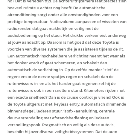
ho? Dat is verleden tijd. De achteruitrijcamera laat precies zien
hoeveel ruimte u achter nog heeft! De automatische
airconditioning zorgt onder alle omstandigheden voor een
prettige temperatuur. Audiovolume aanpassen of wisselen van
radiozender: dat gaat makkelijk en veilig met de
audiobediening op het stuur. Het drukke verkeer eist onderweg
al jouw aandacht op. Daarom is het goed dat deze Toyota is
voorzien van diverse systemen die je assisteren tijdens de rit.
Een automatisch inschakelbare verlichting neemt het waar als
het donker wordt of gaat schemeren, en schakelt dan
automatisch de verlichting in. Op dezelfde manier "ziet" de
regensensor de eerste spatjes regen en schakelt dan de
ruitenwissers in, en als het harder gaat regenen zet hij de
ruitenwissers ook in een snellere stand. Kilometers rijden met
een exacte snelheid? Dan is de cruise control je vriend! Ook is
de Toyota uitgerust met: keyless entry, automatisch dimmende
binnenspiegel, lederen stuur, isofix-aansluiting, centrale
deurvergrendeling met afstandsbediening en lederen
versnellingspook. Pragmatisch en veilig als deze auto is,
beschikt hij over diverse veiligheidssystemen. Dat de auto