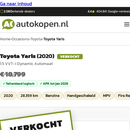
Ga naar inhoud
2.080
erkende dealers
4,4
·
404.841
Google-reviews
Home
›
Occasions
›
Toyota
›
Toyota Yaris
Toyota Yaris
(
2020
)
VERKOCHT
1.5 VVT-i Dynamic Automaat
€ 18.799
✓ Tellerstand logisch
✓ APK tot
jan 2028
2020
28.359 km
Benzine
Handgeschakeld
MPV
Fire R
VERKOCHT