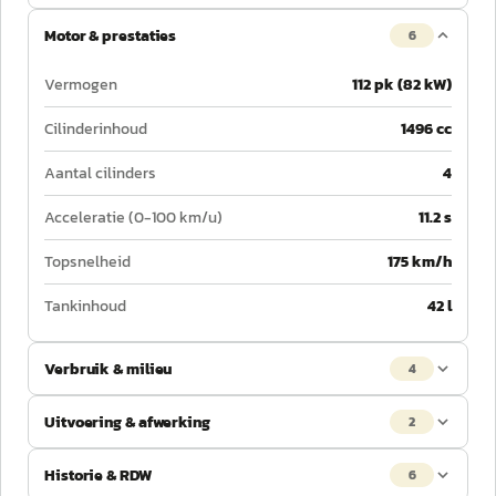
Motor & prestaties
6
Vermogen
112 pk (82 kW)
Cilinderinhoud
1496 cc
Aantal cilinders
4
Acceleratie (0-100 km/u)
11.2 s
Topsnelheid
175 km/h
Tankinhoud
42 l
Verbruik & milieu
4
Uitvoering & afwerking
2
Historie & RDW
6