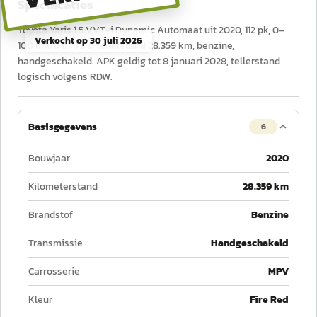
Specificaties
Toyota Yaris 1.5 VVT-i Dynamic Automaat uit 2020, 112 pk, 0–
Verkocht op
30 juli 2026
100 km/u in 11,2 s, tellerstand 28.359 km, benzine,
handgeschakeld. APK geldig tot 8 januari 2028, tellerstand
logisch volgens RDW.
Basisgegevens
6
Bouwjaar
2020
Kilometerstand
28.359 km
Brandstof
Benzine
Transmissie
Handgeschakeld
Carrosserie
MPV
Kleur
Fire Red