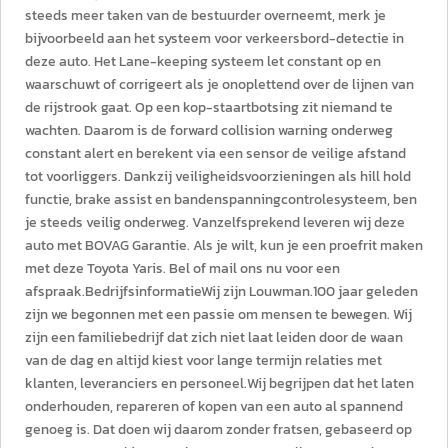
steeds meer taken van de bestuurder overneemt, merk je
bijvoorbeeld aan het systeem voor verkeersbord-detectie in
deze auto. Het Lane-keeping systeem let constant op en
waarschuwt of corrigeert als je onoplettend over de lijnen van
de rijstrook gaat. Op een kop-staartbotsing zit niemand te
wachten. Daarom is de forward collision warning onderweg
constant alert en berekent via een sensor de veilige afstand
tot voorliggers. Dankzij veiligheidsvoorzieningen als hill hold
functie, brake assist en bandenspanningcontrolesysteem, ben
je steeds veilig onderweg. Vanzelfsprekend leveren wij deze
auto met BOVAG Garantie. Als je wilt, kun je een proefrit maken
met deze Toyota Yaris. Bel of mail ons nu voor een
afspraak.BedrijfsinformatieWij zijn Louwman.100 jaar geleden
zijn we begonnen met een passie om mensen te bewegen. Wij
zijn een familiebedrijf dat zich niet laat leiden door de waan
van de dag en altijd kiest voor lange termijn relaties met
klanten, leveranciers en personeel.Wij begrijpen dat het laten
onderhouden, repareren of kopen van een auto al spannend
genoeg is. Dat doen wij daarom zonder fratsen, gebaseerd op