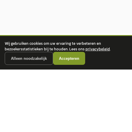
Wij gebruiken cookies om uw ervaring te verbeteren en
bezoekersstatistieken bij te houden. Lees ons
privacybeleid
.
Alleen noodzakelijk
Accepteren
autokopen.nl geeft geen financieel advies en is niet bevoegd om vragen over
financiële producten te beantwoorden. Wij verwijzen door naar erkende, AFM-
vergunde partners.
POPULAIRE MERKEN
Volkswagen
Vind jouw volgende auto bij
Toyota
betrouwbare dealers.