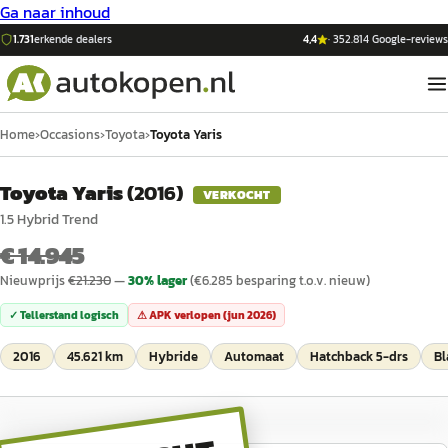
Ga naar inhoud
1.731
erkende dealers
4,4
·
352.814
Google-reviews
Home
›
Occasions
›
Toyota
›
Toyota Yaris
Toyota Yaris
(
2016
)
VERKOCHT
1.5 Hybrid Trend
€ 14.945
Nieuwprijs
€
21.230
—
30
% lager
(€
6.285
besparing t.o.v. nieuw)
✓ Tellerstand logisch
⚠ APK verlopen (
jun 2026
)
2016
45.621 km
Hybride
Automaat
Hatchback 5-drs
Bl