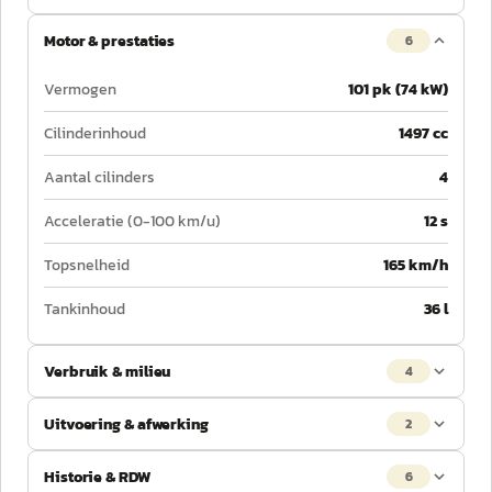
Motor & prestaties
6
Vermogen
101 pk (74 kW)
Cilinderinhoud
1497 cc
Aantal cilinders
4
Acceleratie (0-100 km/u)
12 s
Topsnelheid
165 km/h
Tankinhoud
36 l
Verbruik & milieu
4
Uitvoering & afwerking
2
Historie & RDW
6