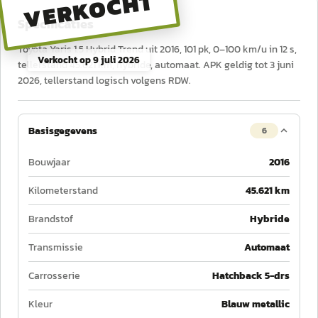
VERKOCHT
Specificaties
Toyota Yaris 1.5 Hybrid Trend uit 2016, 101 pk, 0–100 km/u in 12 s,
Verkocht op
9 juli 2026
tellerstand 45.621 km, hybride, automaat. APK geldig tot 3 juni
2026, tellerstand logisch volgens RDW.
Basisgegevens
6
Bouwjaar
2016
Kilometerstand
45.621 km
Brandstof
Hybride
Transmissie
Automaat
Carrosserie
Hatchback 5-drs
Kleur
Blauw metallic