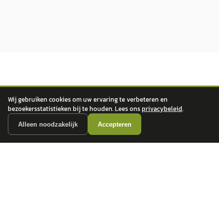
Wij gebruiken cookies om uw ervaring te verbeteren en
bezoekersstatistieken bij te houden. Lees ons
privacybeleid
.
autokopen.nl geeft geen financieel advies en is niet bevoegd om vragen over
Alleen noodzakelijk
Accepteren
financiële producten te beantwoorden. Wij verwijzen door naar erkende, AFM-
vergunde partners.
POPULAIRE MERKEN
Volkswagen
Vind jouw volgende auto bij
Toyota
betrouwbare dealers.
BMW