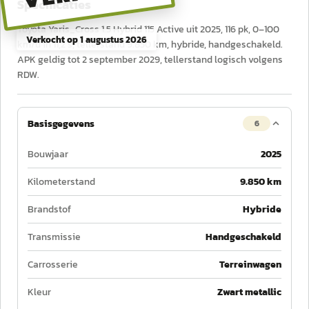
Specificaties
Toyota Yaris_Cross 1.5 Hybrid 115 Active uit 2025, 116 pk, 0–100
Verkocht op
1 augustus 2026
km/u in 11,2 s, tellerstand 9.850 km, hybride, handgeschakeld.
APK geldig tot 2 september 2029, tellerstand logisch volgens
RDW.
Basisgegevens
6
Bouwjaar
2025
Kilometerstand
9.850 km
Brandstof
Hybride
Transmissie
Handgeschakeld
Carrosserie
Terreinwagen
Kleur
Zwart metallic