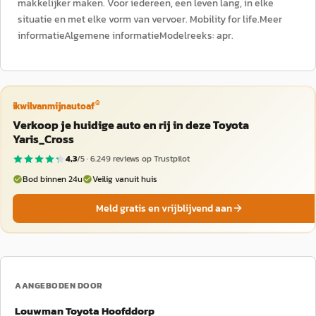
makkelijker maken. Voor iedereen, een leven lang, in elke
situatie en met elke vorm van vervoer. Mobility for life.Meer
informatieAlgemene informatieModelreeks: apr.
®
ikwilvanmijnautoaf
Verkoop je huidige auto en rij in deze Toyota
Yaris_Cross
4,3
/5 ·
6.249
reviews op Trustpilot
Bod binnen 24u
Veilig vanuit huis
Meld gratis en vrijblijvend aan
AANGEBODEN DOOR
Louwman Toyota Hoofddorp