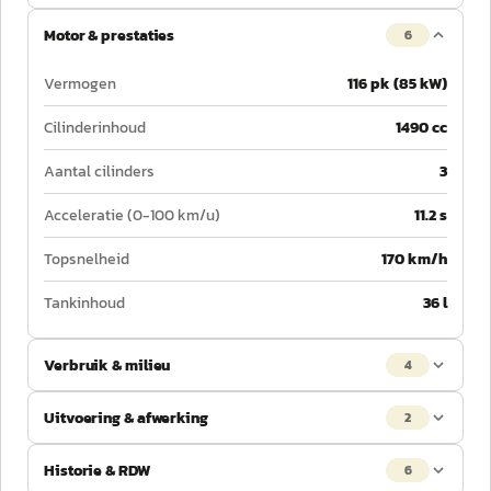
Motor & prestaties
6
Vermogen
116 pk (85 kW)
Cilinderinhoud
1490 cc
Aantal cilinders
3
Acceleratie (0-100 km/u)
11.2 s
Topsnelheid
170 km/h
Tankinhoud
36 l
Verbruik & milieu
4
Uitvoering & afwerking
2
Historie & RDW
6