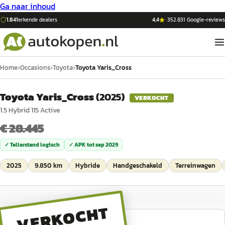
Ga naar inhoud
1.841
erkende dealers
4,4
·
352.831
Google-reviews
Home
›
Occasions
›
Toyota
›
Toyota Yaris_Cross
Toyota Yaris_Cross
(
2025
)
VERKOCHT
1.5 Hybrid 115 Active
€ 28.445
✓ Tellerstand logisch
✓ APK tot
sep 2029
2025
9.850 km
Hybride
Handgeschakeld
Terreinwagen
VERKOCHT