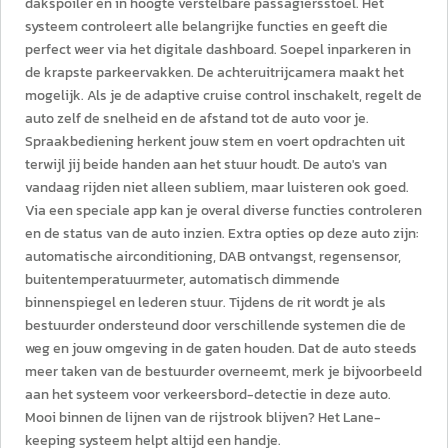
dakspoiler en in hoogte verstelbare passagiersstoel. Het
systeem controleert alle belangrijke functies en geeft die
perfect weer via het digitale dashboard. Soepel inparkeren in
de krapste parkeervakken. De achteruitrijcamera maakt het
mogelijk. Als je de adaptive cruise control inschakelt, regelt de
auto zelf de snelheid en de afstand tot de auto voor je.
Spraakbediening herkent jouw stem en voert opdrachten uit
terwijl jij beide handen aan het stuur houdt. De auto's van
vandaag rijden niet alleen subliem, maar luisteren ook goed.
Via een speciale app kan je overal diverse functies controleren
en de status van de auto inzien. Extra opties op deze auto zijn:
automatische airconditioning, DAB ontvangst, regensensor,
buitentemperatuurmeter, automatisch dimmende
binnenspiegel en lederen stuur. Tijdens de rit wordt je als
bestuurder ondersteund door verschillende systemen die de
weg en jouw omgeving in de gaten houden. Dat de auto steeds
meer taken van de bestuurder overneemt, merk je bijvoorbeeld
aan het systeem voor verkeersbord-detectie in deze auto.
Mooi binnen de lijnen van de rijstrook blijven? Het Lane-
keeping systeem helpt altijd een handje.