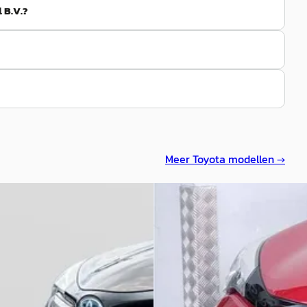
 B.V.?
Meer
Toyota
modellen →
Toyota C-HR
·
2020
a C-HR
·
2016
1.8 HYBRID DYNAMIC
rid First Edition RIJKLAAR
€ 18.945
0
v.a. € 402/mnd
359/mnd
Scherp geprijsd