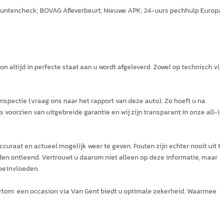
Puntencheck; BOVAG Afleverbeurt; Nieuwe APK; 24-uurs pechhulp Europ
 altijd in perfecte staat aan u wordt afgeleverd. Zowel op technisch v
nspectie (vraag ons naar het rapport van deze auto). Zo hoeft u na
voorzien van uitgebreide garantie en wij zijn transparant in onze all-
curaat en actueel mogelijk weer te geven. Fouten zijn echter nooit uit 
den ontleend. Vertrouwt u daarom niet alleen op deze informatie, maar
 beïnvloeden.
 Kortom: een occasion via Van Gent biedt u optimale zekerheid. Waarmee