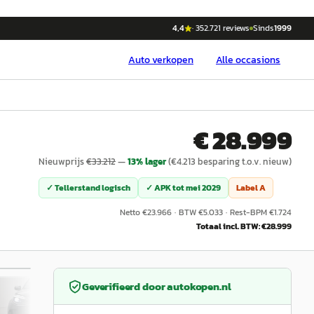
4,4
·
352.721
reviews
Sinds
1999
Auto
verkopen
Alle occasions
€ 28.999
Nieuwprijs
€
33.212
—
13
% lager
(€
4.213
besparing t.o.v. nieuw)
✓ Tellerstand logisch
✓ APK tot
mei 2029
Label
A
Netto €
23.966
·
BTW €
5.033
·
Rest-BPM €
1.724
Totaal incl. BTW: €
28.999
/
37
Geverifieerd door
autokopen.nl