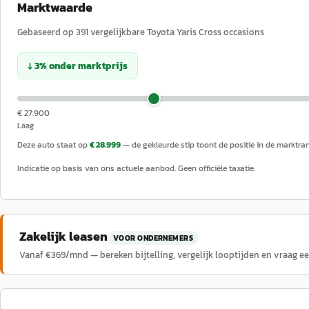
Marktwaarde
Gebaseerd op
391
vergelijkbare
Toyota
Yaris Cross
occasions
↓
3
%
onder
marktprijs
€ 27.900
Laag
Deze auto staat op
€ 28.999
— de gekleurde stip toont de positie in de marktra
Indicatie op basis van ons actuele aanbod. Geen officiële taxatie.
Zakelijk leasen
VOOR ONDERNEMERS
Vanaf €
369
/mnd — bereken bijtelling, vergelijk looptijden en vraag e