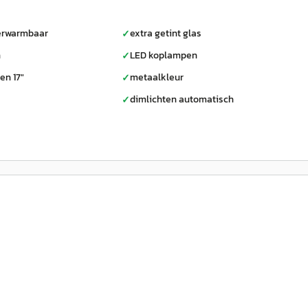
verwarmbaar
extra getint glas
✓
n
LED koplampen
✓
en 17"
metaalkleur
✓
dimlichten automatisch
✓