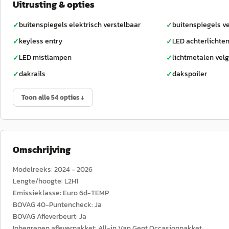
Uitrusting & opties
buitenspiegels elektrisch verstelbaar
buitenspiegels 
✓
✓
keyless entry
LED achterlichte
✓
✓
LED mistlampen
lichtmetalen velg
✓
✓
dakrails
dakspoiler
✓
✓
Toon alle 54 opties ↓
Omschrijving
Modelreeks: 2024 - 2026
Lengte/hoogte: L2H1
Emissieklasse: Euro 6d-TEMP
BOVAG 40-Puntencheck: Ja
BOVAG Afleverbeurt: Ja
Inbegrepen afleverpakket: All-in Van Gent Occasionpakket