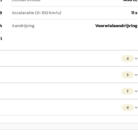
3
Acceleratie (0-100 km/u)
11 s
h
Aandrijving
Voorwielaandrijving
 l
4
3
7
4