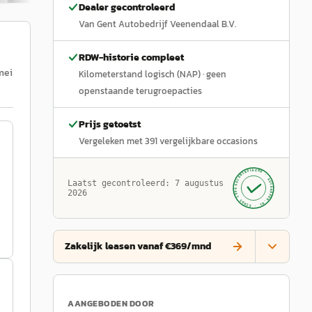
Dealer gecontroleerd
Van Gent Autobedrijf Veenendaal B.V.
RDW-historie compleet
 mei
Kilometerstand logisch (NAP)
· geen
openstaande terugroepacties
Prijs getoetst
Vergeleken met
391
vergelijkbare occasions
GECONTROLEERD ·
AUTOKOPEN.NL
Laatst gecontroleerd:
7 augustus
· SINDS 1999 ·
2026
Zakelijk leasen vanaf €369/mnd
AANGEBODEN DOOR