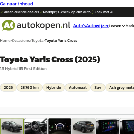
Ga naar inhoud
Alleen erkende dealers
Marktprijs-check op elke
auto
Zoek met AI
Auto's
Autowijzer
Leasen
Mark
Home
›
Occasions
›
Toyota
›
Toyota Yaris Cross
Toyota Yaris Cross
(
2025
)
1.5 Hybrid 115 First Edition
2025
23.760 km
Hybride
Automaat
Suv
Ash grey metal