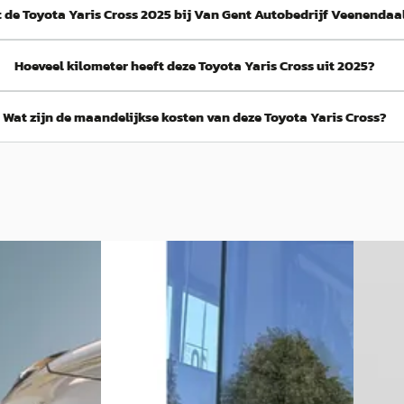
 de Toyota Yaris Cross 2025 bij Van Gent Autobedrijf Veenendaal
Hoeveel kilometer heeft deze Toyota Yaris Cross uit 2025?
Wat zijn de maandelijkse kosten van deze Toyota Yaris Cross?
A
A
·
2024
Toyota C-HR
·
2021
Toyot
2.0 Hybrid Gr-Sport Limited Automaat
1.8 Hyb
184Pk
€ 16.95
€ 26.499
v.a. € 