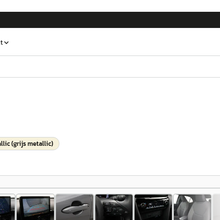
t
lic (grijs metallic)
1