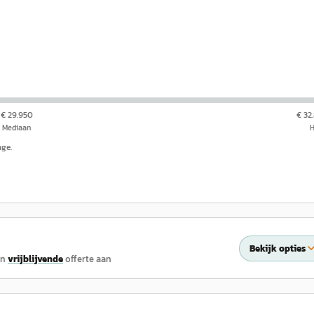
€ 29.950
€ 32
Mediaan
nge.
Bekijk opties
en
vrijblijvende
offerte aan