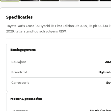
Specificaties
Toyota Yaris Cross 1.5 Hybrid 115 First Edition uit 2025, 116 pk, 0–10
2029, tellerstand logisch volgens RDW.
Basisgegevens
Bouwjaar
202
Brandstof
Hybrid
Carrosserie
Su
Motor & prestaties
Vermogen
116 pk (85 kW