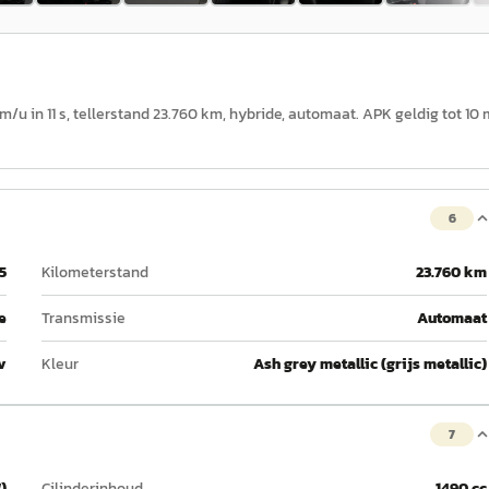
0 km/u in 11 s, tellerstand 23.760 km, hybride, automaat. APK geldig tot 10
6
5
Kilometerstand
23.760 km
e
Transmissie
Automaat
v
Kleur
Ash grey metallic (grijs metallic)
7
)
Cilinderinhoud
1490 cc