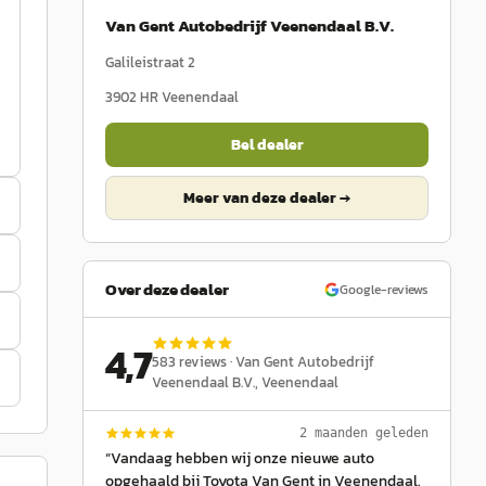
Van Gent Autobedrijf Veenendaal B.V.
Galileistraat 2
3902 HR
Veenendaal
Bel dealer
Meer van deze dealer →
Over deze dealer
Google-reviews
4,7
583
reviews ·
Van Gent Autobedrijf
Veenendaal B.V.
, Veenendaal
2 maanden geleden
“
Vandaag hebben wij onze nieuwe auto
opgehaald bij Toyota Van Gent in Veenendaal.