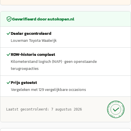
Geverifieerd door
autokopen.nl
Dealer gecontroleerd
Louwman Toyota Waalwijk
RDW-historie compleet
Kilometerstand logisch (NAP)
· geen openstaande
terugroepacties
Prijs getoetst
Vergeleken met
129
vergelijkbare occasions
GECONTROLEERD ·
AUTOKOPEN.NL
Laatst gecontroleerd:
7 augustus 2026
· SINDS 1999 ·