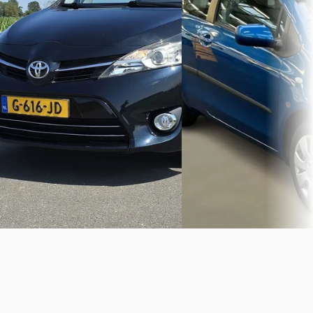
€ 10.950
2006 · 0 km · Benzine ·
v.a. € 232/mnd
Handgeschakeld
Marktconform
Autohandel J-H
· Veenend
Bekijk aanbieding →
2013 · 174.040 km · Benzine ·
Handgeschakeld
Vergelijk
Berends Automotive
Bekijk aanbieding →
Vergelijk