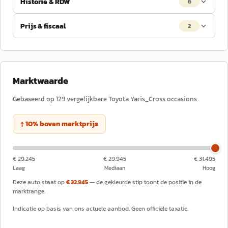
Historie & RDW
6
Prijs & fiscaal
2
Marktwaarde
Gebaseerd op
129
vergelijkbare
Toyota
Yaris_Cross
occasions
↑
10
%
boven
marktprijs
€ 29.245
€ 29.945
€ 31.495
Laag
Mediaan
Hoog
Deze auto staat op
€ 32.945
— de gekleurde stip toont de positie in de
marktrange.
Indicatie op basis van ons actuele aanbod. Geen officiële taxatie.