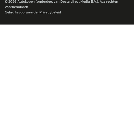
© 2026
Autokopen
(onderdeel van Dealerdirect Media B.V.). Alle rechten
voorbehouden.
Gebruiksvoorwaarden
Privacybeleid