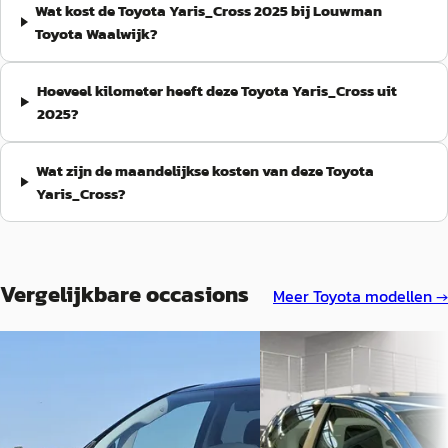
Wat kost de Toyota Yaris_Cross 2025 bij Louwman
Toyota Waalwijk?
Hoeveel kilometer heeft deze Toyota Yaris_Cross uit
2025?
Wat zijn de maandelijkse kosten van deze Toyota
Yaris_Cross?
Vergelijkbare occasions
Meer
Toyota
modellen →
Toyota Verso
·
2013
Toyota Yaris
·
2006
1.6 VVT-i Comfort I 7 Pers. I
€ 2.699
Trekhaak I Clima
Scherp geprijsd