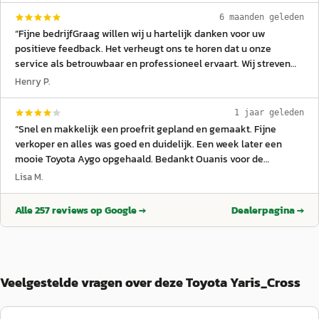
6 maanden geleden
“
Fijne bedrijfGraag willen wij u hartelijk danken voor uw
positieve feedback. Het verheugt ons te horen dat u onze
service als betrouwbaar en professioneel ervaart. Wij streven
ernaar om altijd met een Brabantse, no-nonsense mentaliteit te
Henry P.
werken. Uw complimenten motiveren ons om dit hoge niveau te
handhaven. We waarderen uw vertrouwen in ons bedrijf enorm.
”
1 jaar geleden
“
Snel en makkelijk een proefrit gepland en gemaakt. Fijne
verkoper en alles was goed en duidelijk. Een week later een
mooie Toyota Aygo opgehaald. Bedankt Ouanis voor de
verkoop!
”
Lisa M.
Alle
257
reviews op Google →
Dealerpagina →
Veelgestelde vragen over deze Toyota Yaris_Cross