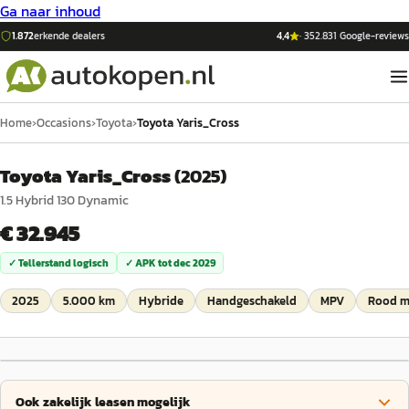
Ga naar inhoud
1.872
erkende dealers
4,4
·
352.831
Google-reviews
Home
›
Occasions
›
Toyota
›
Toyota Yaris_Cross
Toyota Yaris_Cross
(
2025
)
1.5 Hybrid 130 Dynamic
€ 32.945
✓ Tellerstand logisch
✓ APK tot
dec 2029
2025
5.000 km
Hybride
Handgeschakeld
MPV
Rood me
Ook zakelijk leasen mogelijk