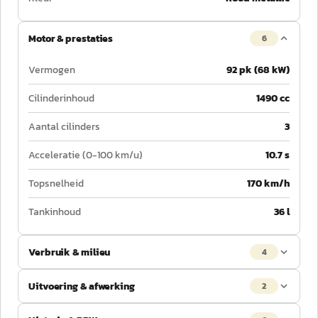
Motor & prestaties
6
Vermogen
92 pk (68 kW)
Cilinderinhoud
1490 cc
Aantal cilinders
3
Acceleratie (0-100 km/u)
10.7 s
Topsnelheid
170 km/h
Tankinhoud
36 l
Verbruik & milieu
4
Uitvoering & afwerking
2