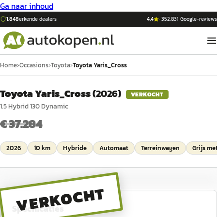
Ga naar inhoud
1.848
erkende dealers
4,4
·
352.831
Google-reviews
Home
›
Occasions
›
Toyota
›
Toyota Yaris_Cross
Toyota Yaris_Cross
(
2026
)
VERKOCHT
1.5 Hybrid 130 Dynamic
€ 37.284
2026
10 km
Hybride
Automaat
Terreinwagen
Grijs met
VERKOCHT
Specificaties