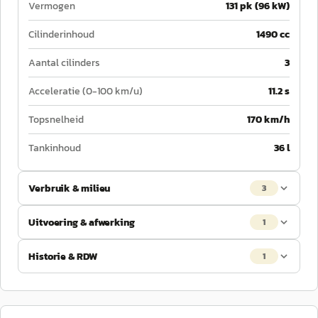
Vermogen
131 pk (96 kW)
Cilinderinhoud
1490 cc
Aantal cilinders
3
Acceleratie (0-100 km/u)
11.2 s
Topsnelheid
170 km/h
Tankinhoud
36 l
Verbruik & milieu
3
Uitvoering & afwerking
1
Historie & RDW
1