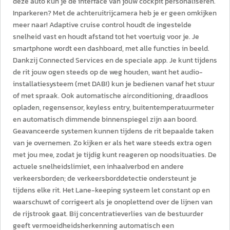
deze auto kun je de interface van jouw cockpit personaliseren.
Inparkeren? Met de achteruitrijcamera heb je er geen omkijken
meer naar! Adaptive cruise control houdt de ingestelde
snelheid vast en houdt afstand tot het voertuig voor je. Je
smartphone wordt een dashboard, met alle functies in beeld.
Dankzij Connected Services en de speciale app. Je kunt tijdens
de rit jouw ogen steeds op de weg houden, want het audio-
installatiesysteem (met DAB!) kun je bedienen vanaf het stuur
of met spraak. Ook automatische airconditioning, draadloos
opladen, regensensor, keyless entry, buitentemperatuurmeter
en automatisch dimmende binnenspiegel zijn aan boord.
Geavanceerde systemen kunnen tijdens de rit bepaalde taken
van je overnemen. Zo kijken er als het ware steeds extra ogen
met jou mee, zodat je tijdig kunt reageren op noodsituaties. De
actuele snelheidslimiet, een inhaalverbod en andere
verkeersborden; de verkeersborddetectie ondersteunt je
tijdens elke rit. Het Lane-keeping systeem let constant op en
waarschuwt of corrigeert als je onoplettend over de lijnen van
de rijstrook gaat. Bij concentratieverlies van de bestuurder
geeft vermoeidheidsherkenning automatisch een