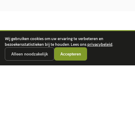
Wij gebruiken cookies om uw ervaring te verbeteren en
bezoekersstatistieken bij te houden. Lees ons
privacybeleid
.
autokopen.nl geeft geen financieel advies en is niet bevoegd om vragen over
Alleen noodzakelijk
Accepteren
financiële producten te beantwoorden. Wij verwijzen door naar erkende, AFM-
vergunde partners.
POPULAIRE MERKEN
Volkswagen
Vind jouw volgende auto bij
Toyota
betrouwbare dealers.
BMW
Mercedes-Benz
Audi