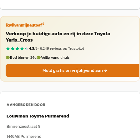
®
ikwilvanmijnautoaf
Verkoop je huidige auto en rij in deze Toyota
Yaris_Cross
4,3
/5 ·
6.249
reviews op Trustpilot
Bod binnen 24u
Veilig vanuit huis
Meld gratis en vrijblijvend aan
AANGEBODEN DOOR
Louwman Toyota Purmerend
Binnenzeestraat 9
1446AB
Purmerend