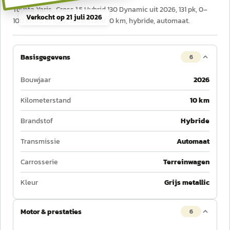
Toyota Yaris_Cross 1.5 Hybrid 130 Dynamic uit 2026, 131 pk, 0–
Verkocht op
21 juli 2026
100 km/u in 11,2 s, tellerstand 10 km, hybride, automaat.
Basisgegevens
6
Bouwjaar
2026
Kilometerstand
10 km
Brandstof
Hybride
Transmissie
Automaat
Carrosserie
Terreinwagen
Kleur
Grijs metallic
Motor & prestaties
6