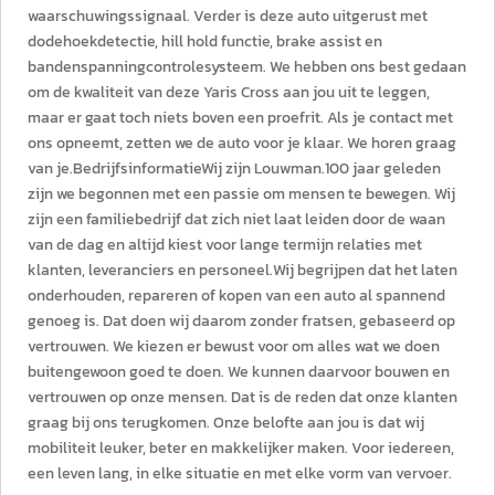
waarschuwingssignaal. Verder is deze auto uitgerust met
dodehoekdetectie, hill hold functie, brake assist en
bandenspanningcontrolesysteem. We hebben ons best gedaan
om de kwaliteit van deze Yaris Cross aan jou uit te leggen,
maar er gaat toch niets boven een proefrit. Als je contact met
ons opneemt, zetten we de auto voor je klaar. We horen graag
van je.BedrijfsinformatieWij zijn Louwman.100 jaar geleden
zijn we begonnen met een passie om mensen te bewegen. Wij
zijn een familiebedrijf dat zich niet laat leiden door de waan
van de dag en altijd kiest voor lange termijn relaties met
klanten, leveranciers en personeel.Wij begrijpen dat het laten
onderhouden, repareren of kopen van een auto al spannend
genoeg is. Dat doen wij daarom zonder fratsen, gebaseerd op
vertrouwen. We kiezen er bewust voor om alles wat we doen
buitengewoon goed te doen. We kunnen daarvoor bouwen en
vertrouwen op onze mensen. Dat is de reden dat onze klanten
graag bij ons terugkomen. Onze belofte aan jou is dat wij
mobiliteit leuker, beter en makkelijker maken. Voor iedereen,
een leven lang, in elke situatie en met elke vorm van vervoer.