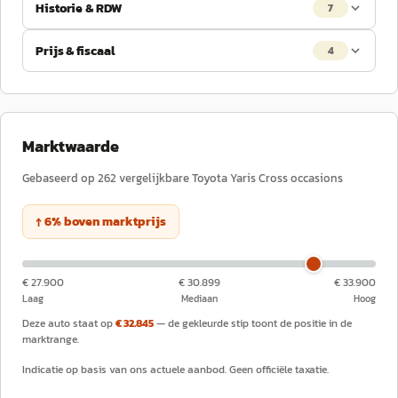
Historie & RDW
7
Prijs & fiscaal
4
Marktwaarde
Gebaseerd op
262
vergelijkbare
Toyota
Yaris Cross
occasions
↑
6
%
boven
marktprijs
€ 27.900
€ 30.899
€ 33.900
Laag
Mediaan
Hoog
Deze auto staat op
€ 32.845
— de gekleurde stip toont de positie in de
marktrange.
Indicatie op basis van ons actuele aanbod. Geen officiële taxatie.