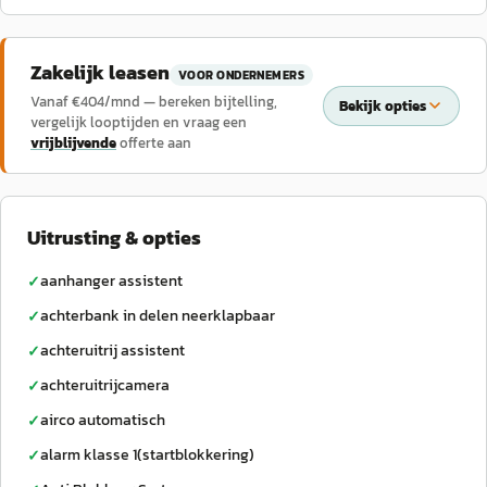
Zakelijk leasen
VOOR ONDERNEMERS
Vanaf €
404
/mnd — bereken bijtelling,
Bekijk opties
vergelijk looptijden en vraag een
vrijblijvende
offerte aan
Uitrusting & opties
aanhanger assistent
✓
achterbank in delen neerklapbaar
✓
achteruitrij assistent
✓
achteruitrijcamera
✓
airco automatisch
✓
alarm klasse 1(startblokkering)
✓