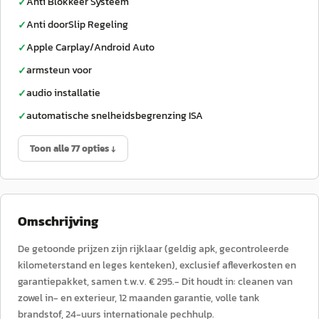
Anti Blokkeer Systeem
✓
Anti doorSlip Regeling
✓
Apple Carplay/Android Auto
✓
armsteun voor
✓
audio installatie
✓
automatische snelheidsbegrenzing ISA
✓
Toon alle 77 opties ↓
Omschrijving
De getoonde prijzen zijn rijklaar (geldig apk, gecontroleerde
kilometerstand en leges kenteken), exclusief afleverkosten en
garantiepakket, samen t.w.v. € 295.- Dit houdt in: cleanen van
zowel in- en exterieur, 12 maanden garantie, volle tank
brandstof, 24-uurs internationale pechhulp.