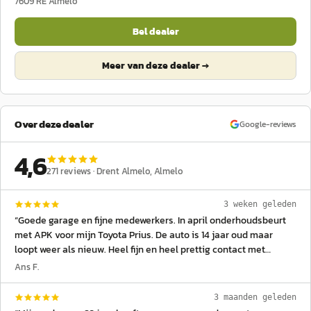
7609 RE
Almelo
Bel dealer
Meer van deze dealer →
Over deze dealer
Google-reviews
4,6
271
reviews ·
Drent Almelo
, Almelo
3 weken geleden
“
Goede garage en fijne medewerkers. In april onderhoudsbeurt
met APK voor mijn Toyota Prius. De auto is 14 jaar oud maar
loopt weer als nieuw. Heel fijn en heel prettig contact met
medewerkers. Op 11-7-2026 bleek dat de auto niet wilde starten.
Ans F.
Helemaal dood. Oorzaak: kleinkind had een lampje in de auto
aangedaan en daarna vergeten uit te zetten. Dat heeft de accu
3 maanden geleden
leeggetrokken. Uiteindelijk kwam een van de medewerkers even