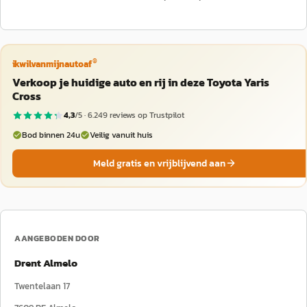
®
ikwilvanmijnautoaf
Verkoop je huidige auto en rij in deze Toyota Yaris
Cross
4,3
/5 ·
6.249
reviews op Trustpilot
Bod binnen 24u
Veilig vanuit huis
Meld gratis en vrijblijvend aan
AANGEBODEN DOOR
Drent Almelo
Twentelaan 17