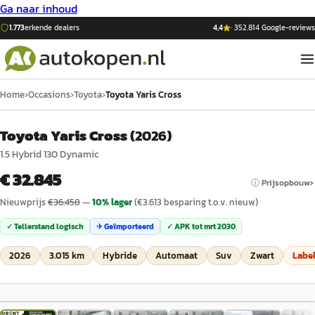
Ga naar inhoud
1.773
erkende dealers
4,4
·
352.814
Google-reviews
Home
›
Occasions
›
Toyota
›
Toyota Yaris Cross
Toyota Yaris Cross
(
2026
)
1.5 Hybrid 130 Dynamic
€ 32.845
ⓘ Prijsopbouw
Nieuwprijs
€
36.458
—
10
% lager
(€
3.613
besparing t.o.v. nieuw)
✓ Tellerstand logisch
✈ Geïmporteerd
✓ APK tot
mrt 2030
2026
3.015 km
Hybride
Automaat
Suv
Zwart
Labe
1
/
38