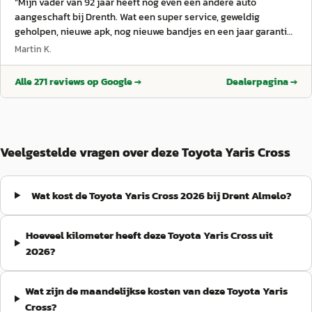
“
Mijn vader van 92 jaar heeft nog even een andere auto
bij mijn thuis om te kijken en was het probeem heel snel
aangeschaft bij Drenth. Wat een super service, geweldig
verholpen. Mijn complimenten.
”
geholpen, nieuwe apk, nog nieuwe bandjes en een jaar garantie!
Namens mijn vader, hartelijke dank!
”
Martin K.
Alle
271
reviews op Google →
Dealerpagina →
Veelgestelde vragen over deze Toyota Yaris Cross
Wat kost de Toyota Yaris Cross 2026 bij Drent Almelo?
Hoeveel kilometer heeft deze Toyota Yaris Cross uit
2026?
Wat zijn de maandelijkse kosten van deze Toyota Yaris
Cross?