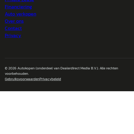
Financiering
Auto verkopen
Over ons
Contact
Privacy
© 2026
Autokopen
(onderdeel van Dealerdirect Media B.V.). Alle rechten
voorbehouden.
Gebruiksvoorwaarden
Privacybeleid