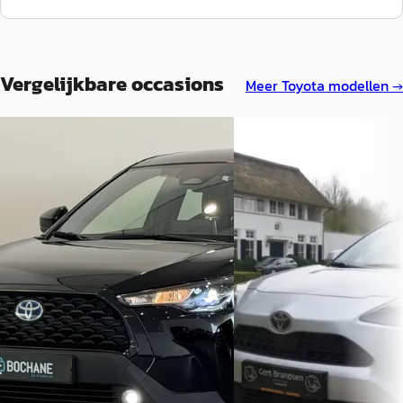
Vergelijkbare occasions
Meer
Toyota
modellen →
Toyota Corolla
·
2023
A
Toyota Yaris
·
2025
Cross 2.0 High Power Hybrid Active
1.5 Hybrid 130 Dynamic
€ 28.440
€ 29.750
v.a. € 603/mnd
v.a. € 631/mnd
Marktconform
Boven markt
2023 · 79848 km · Hybride ·
Automaat
2025 · 7.039 km · Hybride ·
Automaat
Bochane Deventer
· Apeldoorn
4,7
(
730
)
Autobedrijf Gert Brandse