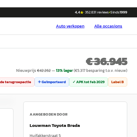
4,4
·
352.831
reviews
Sinds
1999
Auto
verkopen
Alle occasions
€ 36.945
Nieuwprijs
€
42.262
—
13
% lager
(€
5.317
besparing t.o.v. nieuw)
de terugroepactie
✈ Geïmporteerd
✓ APK tot
feb 2029
Label
B
AANGEBODEN DOOR
Louwman Toyota Breda
Huifakkerstraat 5