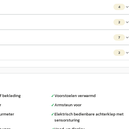
4
2
7
2
f bekleding
Voorstoelen verwarmd
✓
r
Armsteun voor
✓
urmeter
Elektrisch bedienbare achterklep met
✓
sensorsturing