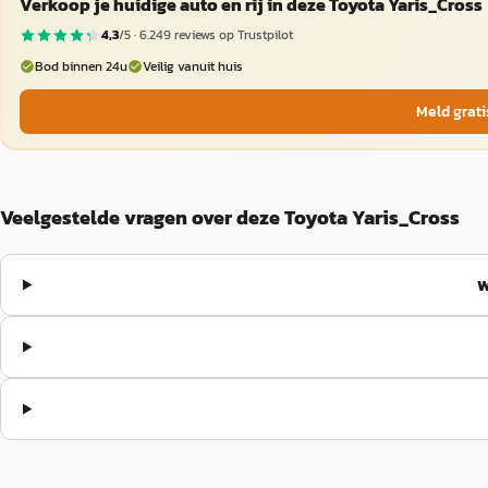
Verkoop je huidige auto en rij in deze Toyota Yaris_Cross
4,3
/5 ·
6.249
reviews op Trustpilot
Bod binnen 24u
Veilig vanuit huis
Meld grati
Veelgestelde vragen over deze Toyota Yaris_Cross
W