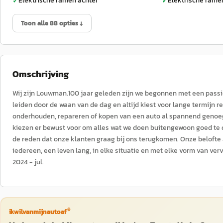
Elektrische ramen achter
Elektrische rame
✓
✓
Toon alle 88 opties ↓
Omschrijving
Wij zijn Louwman.100 jaar geleden zijn we begonnen met een passie 
leiden door de waan van de dag en altijd kiest voor lange termijn r
onderhouden, repareren of kopen van een auto al spannend genoeg
kiezen er bewust voor om alles wat we doen buitengewoon goed te
de reden dat onze klanten graag bij ons terugkomen. Onze belofte a
iedereen, een leven lang, in elke situatie en met elke vorm van ver
2024 - jul.
®
ikwilvanmijnautoaf