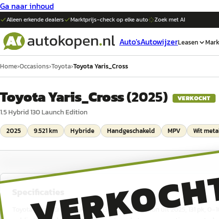
Ga naar inhoud
Alleen erkende dealers
Marktprijs-check op elke
auto
Zoek met AI
Auto's
Autowijzer
Leasen
Mark
Home
›
Occasions
›
Toyota
›
Toyota Yaris_Cross
Toyota Yaris_Cross
(
2025
)
VERKOCHT
1.5 Hybrid 130 Launch Edition
2025
9.521 km
Hybride
Handgeschakeld
MPV
Wit metal
VERKOCH
Specificaties
Toyota Yaris_Cross 1.5 Hybrid 130 Launch Edition uit 2025, 131 pk, 0