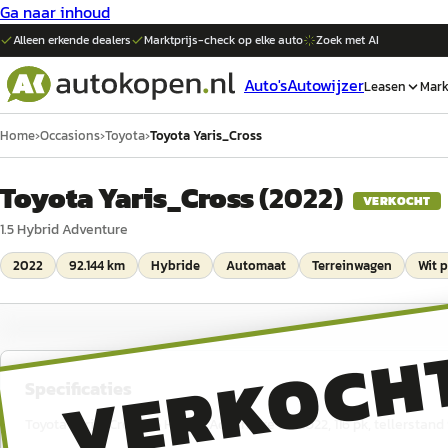
Ga naar inhoud
Alleen erkende dealers
Marktprijs-check op elke
auto
Zoek met AI
Auto's
Autowijzer
Leasen
Mark
Home
›
Occasions
›
Toyota
›
Toyota Yaris_Cross
Toyota Yaris_Cross
(
2022
)
VERKOCHT
1.5 Hybrid Adventure
2022
92.144 km
Hybride
Automaat
Terreinwagen
Wit 
VERKOCH
Specificaties
Toyota Yaris_Cross 1.5 Hybrid Adventure uit 2022, 116 pk, tellerstan