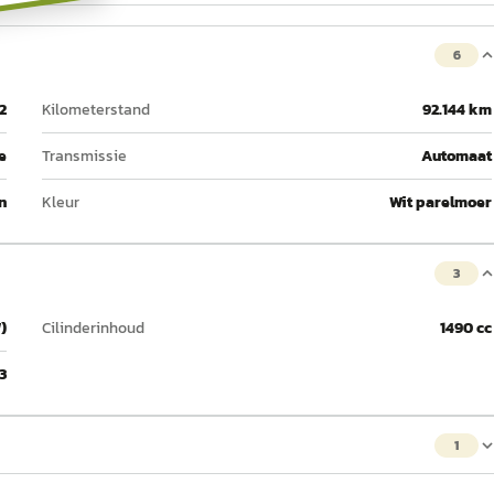
6
2
Kilometerstand
92.144 km
e
Transmissie
Automaat
n
Kleur
Wit parelmoer
3
)
Cilinderinhoud
1490 cc
3
1