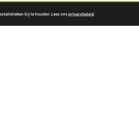
statistieken bij te houden. Lees ons
privacybeleid
.
 over financiële producten te beantwoorden. Wij verwijzen door naar erkende, AFM-v