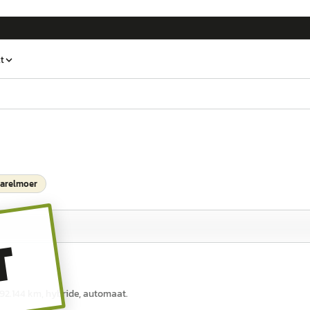
t
parelmoer
T
d 92.144 km, hybride, automaat.