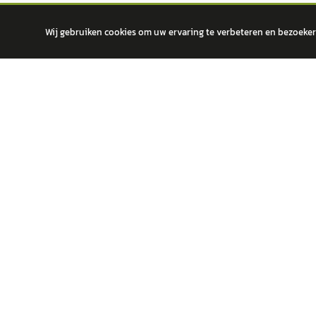
Wij gebruiken cookies om uw ervaring te verbeteren en bezoekers
autokopen.nl geeft geen financieel advies en is niet bevoegd om vragen