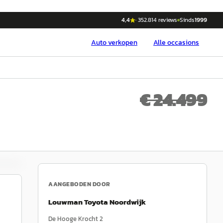
4,4
·
352.814
reviews
Sinds
1999
Auto
verkopen
Alle occasions
€ 24.499
AANGEBODEN DOOR
Louwman Toyota Noordwijk
De Hooge Krocht 2