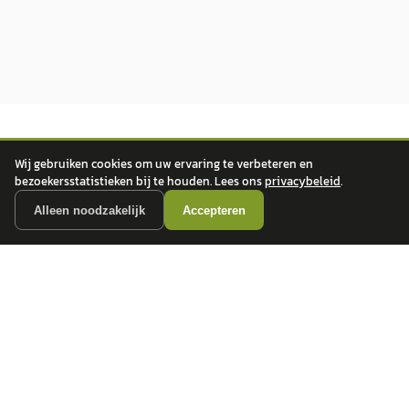
Wij gebruiken cookies om uw ervaring te verbeteren en
bezoekersstatistieken bij te houden. Lees ons
privacybeleid
.
Alleen noodzakelijk
Accepteren
autokopen.nl geeft geen financieel advies en is niet bevoegd om vragen over
financiële producten te beantwoorden. Wij verwijzen door naar erkende, AFM-
vergunde partners.
POPULAIRE MERKEN
Volkswagen
Vind jouw volgende auto bij
Toyota
betrouwbare dealers.