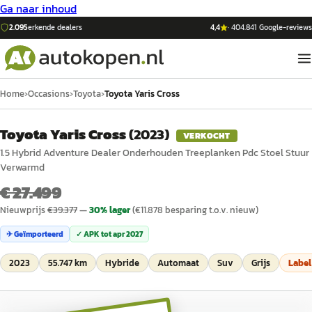
Ga naar inhoud
2.095
erkende dealers
4,4
·
404.841
Google-reviews
Home
›
Occasions
›
Toyota
›
Toyota Yaris Cross
Toyota Yaris Cross
(
2023
)
VERKOCHT
1.5 Hybrid Adventure Dealer Onderhouden Treeplanken Pdc Stoel Stuur
Verwarmd
€ 27.499
Nieuwprijs
€
39.377
—
30
% lager
(€
11.878
besparing t.o.v. nieuw)
✈ Geïmporteerd
✓ APK tot
apr 2027
2023
55.747 km
Hybride
Automaat
Suv
Grijs
Labe