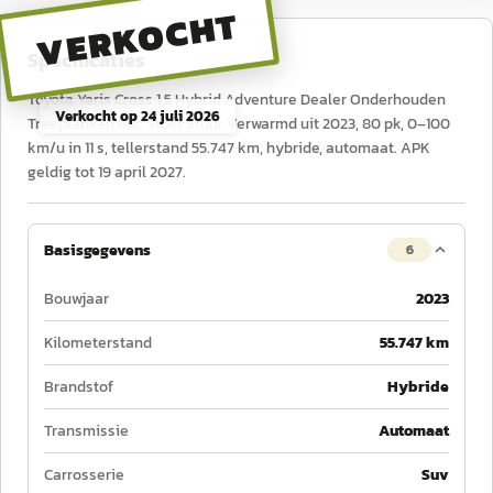
VERKOCHT
Specificaties
Toyota Yaris Cross 1.5 Hybrid Adventure Dealer Onderhouden
Verkocht op
24 juli 2026
Treeplanken Pdc Stoel Stuur Verwarmd uit 2023, 80 pk, 0–100
km/u in 11 s, tellerstand 55.747 km, hybride, automaat. APK
geldig tot 19 april 2027.
Basisgegevens
6
Bouwjaar
2023
Kilometerstand
55.747 km
Brandstof
Hybride
Transmissie
Automaat
Carrosserie
Suv