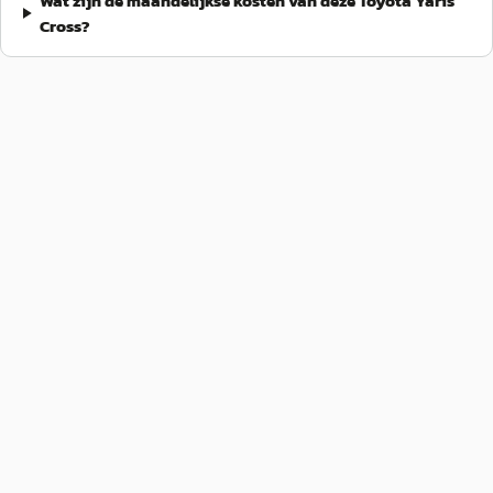
Wat zijn de maandelijkse kosten van deze Toyota Yaris
Cross?