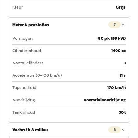
Kleur
Grijs
Motor & prestaties
7
Vermogen
80 pk (59 kW)
Cilinderinhoud
1490 cc
Aantal cilinders
3
Acceleratie (0-100 km/u)
11 s
Topsnelheid
170 km/h
Aandrijving
Voorwielaandrijving
Tankinhoud
36 l
Verbruik & milieu
3