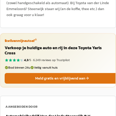
(zowel handgeschakeld als automaat). Bij Toyota van der Linde
Emmeloord/ Steenwijk staan wij (en de koffie, thee etc.) dan
ook graag voor u klaar!
®
ikwilvanmijnautoaf
Verkoop je huidige auto en rij in deze Toyota Yaris
Cross
4,3
/5 ·
6.249
reviews op Trustpilot
Bod binnen 24u
Veilig vanuit huis
Meld gratis en vrijblijvend aan
AANGEBODEN DOOR
Automobielbedrijf Van der Linde Steenwijk B.V.