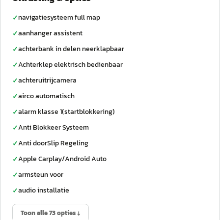
navigatiesysteem full map
✓
aanhanger assistent
✓
achterbank in delen neerklapbaar
✓
Achterklep elektrisch bedienbaar
✓
achteruitrijcamera
✓
airco automatisch
✓
alarm klasse 1(startblokkering)
✓
Anti Blokkeer Systeem
✓
Anti doorSlip Regeling
✓
Apple Carplay/Android Auto
✓
armsteun voor
✓
audio installatie
✓
Toon alle 73 opties ↓