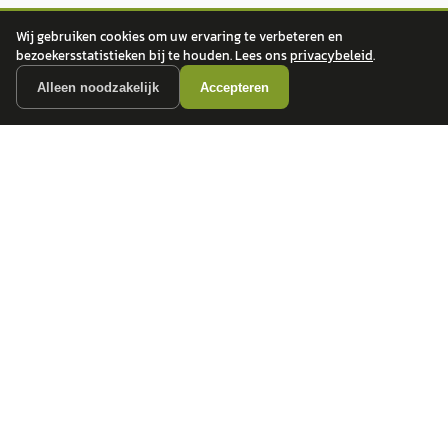
Wij gebruiken cookies om uw ervaring te verbeteren en
bezoekersstatistieken bij te houden. Lees ons
privacybeleid
.
Alleen noodzakelijk
Accepteren
autokopen.nl geeft geen financieel advies en is niet bevoegd om vragen over
financiële producten te beantwoorden. Wij verwijzen door naar erkende, AFM-
vergunde partners.
POPULAIRE MERKEN
Volkswagen
Vind jouw volgende auto bij
Toyota
betrouwbare dealers.
BMW
Mercedes-Benz
Audi
Ford
Opel