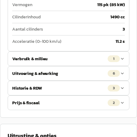
Vermogen
115 pk (85 kW)
Cilinderinhoud
1490 cc
Aantal cilinders
3
Acceleratie (0-100 km/u)
11.2 s
Verbruik & milieu
1
Uitvoering & afwerking
6
Historie & RDW
3
Prijs & fiscaal
2
Uitrusting & opties