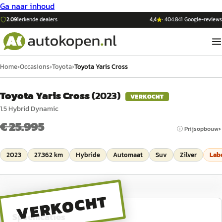
Ga naar inhoud
2.091
erkende dealers
4,4
·
404.841
Google-reviews
Home
›
Occasions
›
Toyota
›
Toyota Yaris Cross
Toyota Yaris Cross
(
2023
)
VERKOCHT
1.5 Hybrid Dynamic
€ 25.995
ⓘ Prijsopbouw
2023
27.362 km
Hybride
Automaat
Suv
Zilver
Lab
VERKOCHT
Specificaties