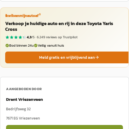
®
ikwilvanmijnautoaf
Verkoop je huidige auto en rij in deze Toyota Yaris
Cross
4,3
/5 ·
6.249
reviews op Trustpilot
Bod binnen 24u
Veilig vanuit huis
Meld gratis en vrijblijvend aan
AANGEBODEN DOOR
Drent Vriezenveen
Bedrijfsweg 32
7671 EG
Vriezenveen