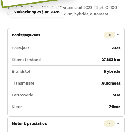
Toyota Yaris Cross 1.5 Hybrid Dynamic uit 2023, 115 pk, 0–100
Verkocht op
25 juni 2026
km/u in 11,2 s, tellerstand 27.362 km, hybride, automaat.
Basisgegevens
6
Bouwjaar
2023
Kilometerstand
27.362 km
Brandstof
Hybride
Transmissie
Automaat
Carrosserie
Suv
Kleur
Zilver
Motor & prestaties
4