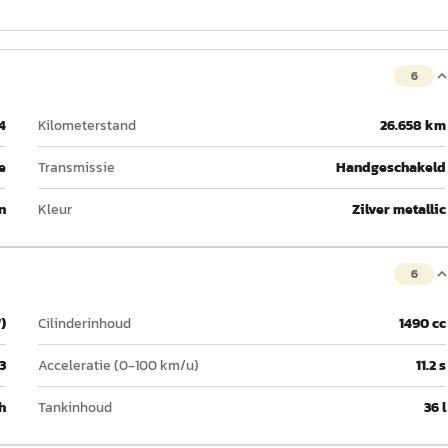
6
4
Kilometerstand
26.658 km
e
Transmissie
Handgeschakeld
n
Kleur
Zilver metallic
6
)
Cilinderinhoud
1490 cc
3
Acceleratie (0-100 km/u)
11.2 s
h
Tankinhoud
36 l