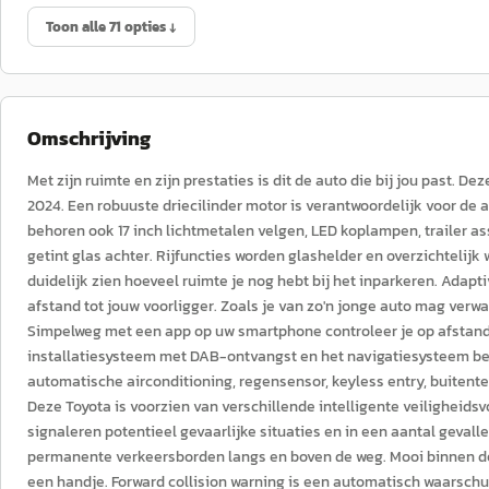
Toon alle 71 opties ↓
Omschrijving
Met zijn ruimte en zijn prestaties is dit de auto die bij jou past. D
2024. Een robuuste driecilinder motor is verantwoordelijk voor de 
behoren ook 17 inch lichtmetalen velgen, LED koplampen, trailer as
getint glas achter. Rijfuncties worden glashelder en overzichtelijk
duidelijk zien hoeveel ruimte je nog hebt bij het inparkeren. Adap
afstand tot jouw voorligger. Zoals je van zo'n jonge auto mag ver
Simpelweg met een app op uw smartphone controleer je op afstand d
installatiesysteem met DAB-ontvangst en het navigatiesysteem bedi
automatische airconditioning, regensensor, keyless entry, buite
Deze Toyota is voorzien van verschillende intelligente veiligheidsvo
signaleren potentieel gevaarlijke situaties en in een aantal gevall
permanente verkeersborden langs en boven de weg. Mooi binnen de l
een handje. Forward collision warning is een automatisch waarschu