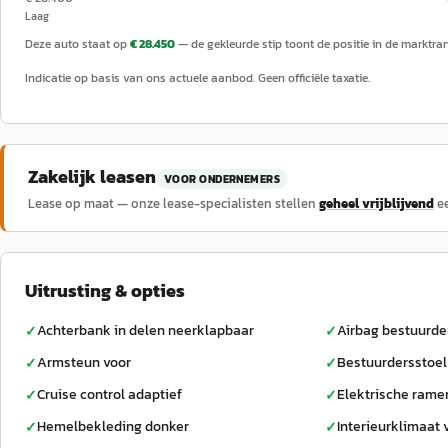
Laag
Deze auto staat op
€ 28.450
— de gekleurde stip toont de positie in de marktra
Indicatie op basis van ons actuele aanbod. Geen officiële taxatie.
Zakelijk leasen
VOOR ONDERNEMERS
Lease op maat — onze lease-specialisten stellen
geheel vrijblijvend
e
Uitrusting & opties
Achterbank in delen neerklapbaar
Airbag bestuurde
✓
✓
Armsteun voor
Bestuurdersstoel
✓
✓
Cruise control adaptief
Elektrische rame
✓
✓
Hemelbekleding donker
Interieurklimaat 
✓
✓