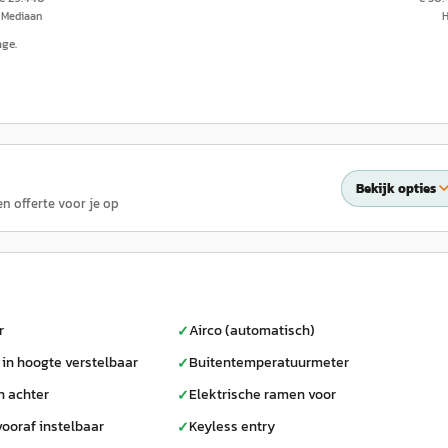
Mediaan
nge.
Bekijk opties
en offerte voor je op
r
Airco (automatisch)
✓
 in hoogte verstelbaar
Buitentemperatuurmeter
✓
n achter
Elektrische ramen voor
✓
vooraf instelbaar
Keyless entry
✓