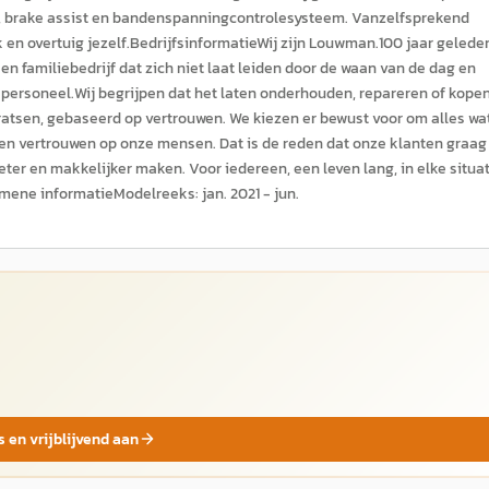
tie, brake assist en bandenspanningcontrolesysteem. Vanzelfsprekend
 en overtuig jezelf.BedrijfsinformatieWij zijn Louwman.100 jaar gelede
n familiebedrijf dat zich niet laat leiden door de waan van de dag en
en personeel.Wij begrijpen dat het laten onderhouden, repareren of kope
ratsen, gebaseerd op vertrouwen. We kiezen er bewust voor om alles wa
 vertrouwen op onze mensen. Dat is de reden dat onze klanten graag 
beter en makkelijker maken. Voor iedereen, een leven lang, in elke situa
emene informatieModelreeks: jan. 2021 - jun.
s en vrijblijvend aan