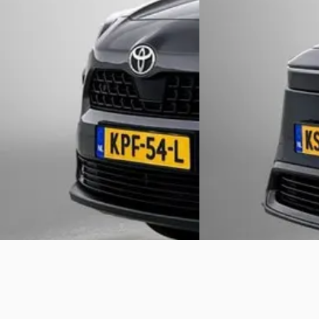
€ 28.945
€ 30.945
v.a. € 614/mnd
v.a. € 656/mnd
2025 · 32.664 km · Hybride · Automaat
Scherp geprijsd
Louwman Toyota Roosendaal
·
2023 · 18.835 km · Elect
Roosendaal
4,3
(
277
)
Louwman Toyota Roose
Bekijk aanbieding →
Roosendaal
4,3
(
277
)
Bekijk aanbieding →
Vergelijk
Vergelijk