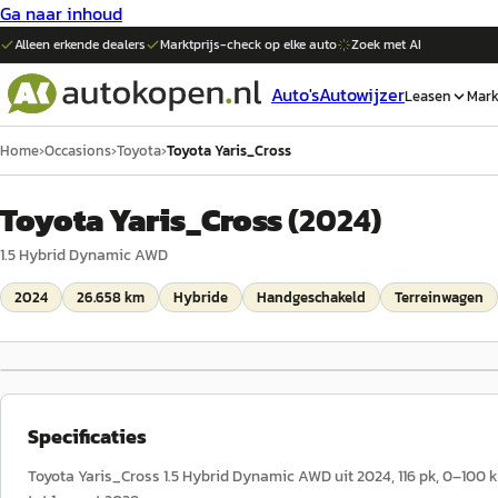
Ga naar inhoud
Alleen erkende dealers
Marktprijs-check op elke
auto
Zoek met AI
Auto's
Autowijzer
Leasen
Mark
Home
›
Occasions
›
Toyota
›
Toyota Yaris_Cross
Toyota Yaris_Cross
(
2024
)
1.5 Hybrid Dynamic AWD
2024
26.658 km
Hybride
Handgeschakeld
Terreinwagen
Specificaties
Toyota Yaris_Cross 1.5 Hybrid Dynamic AWD uit 2024, 116 pk, 0–100 k