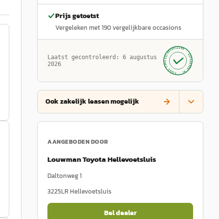
Prijs getoetst
Vergeleken met
190
vergelijkbare occasions
GECONTROLEERD ·
AUTOKOPEN.NL
Laatst gecontroleerd:
6 augustus
· SINDS 1999 ·
2026
Ook zakelijk leasen mogelijk
AANGEBODEN DOOR
Louwman Toyota Hellevoetsluis
Daltonweg 1
3225LR
Hellevoetsluis
Bel dealer