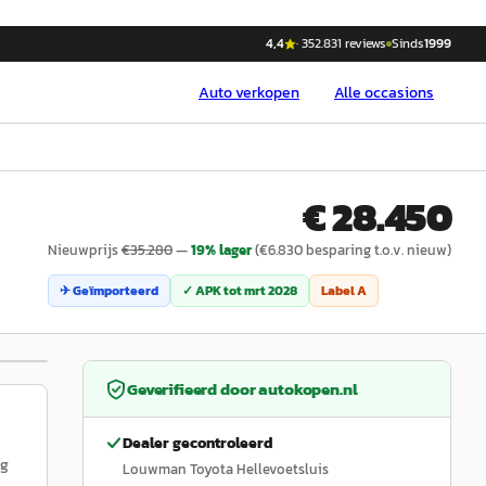
4,4
·
352.831
reviews
Sinds
1999
Auto
verkopen
Alle occasions
€ 28.450
Nieuwprijs
€
35.280
—
19
% lager
(€
6.830
besparing t.o.v. nieuw)
✈ Geïmporteerd
✓ APK tot
mrt 2028
Label
A
Geverifieerd door
autokopen.nl
Dealer gecontroleerd
ig
Louwman Toyota Hellevoetsluis