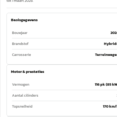
tot 1 maart 2028.
Basisgegevens
Bouwjaar
202
Brandstof
Hybrid
Carrosserie
Terreinwage
Motor & prestaties
Vermogen
116 pk (85 kW
Aantal cilinders
Topsnelheid
170 km/