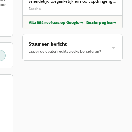
vriendelijk, toegankelijk en nooit opdringerig.
Hoog
Ontzettend blij met mijn nieuwe auto en de
Sascha
uitstekende service. Zeker een aanrader!
”
Alle
364
reviews op Google →
Dealerpagina →
Stuur een bericht
Liever de dealer rechtstreeks benaderen?