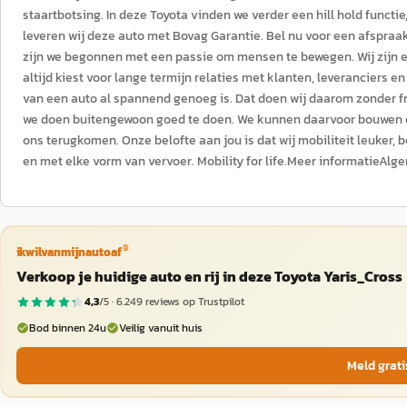
staartbotsing. In deze Toyota vinden we verder een hill hold func
leveren wij deze auto met Bovag Garantie. Bel nu voor een afspraak
zijn we begonnen met een passie om mensen te bewegen. Wij zijn ee
altijd kiest voor lange termijn relaties met klanten, leveranciers 
van een auto al spannend genoeg is. Dat doen wij daarom zonder f
we doen buitengewoon goed te doen. We kunnen daarvoor bouwen en
ons terugkomen. Onze belofte aan jou is dat wij mobiliteit leuker, 
en met elke vorm van vervoer. Mobility for life.Meer informatieAlg
®
ikwilvanmijnautoaf
Verkoop je huidige auto en rij in deze Toyota Yaris_Cross
4,3
/5 ·
6.249
reviews op Trustpilot
Bod binnen 24u
Veilig vanuit huis
Meld grati