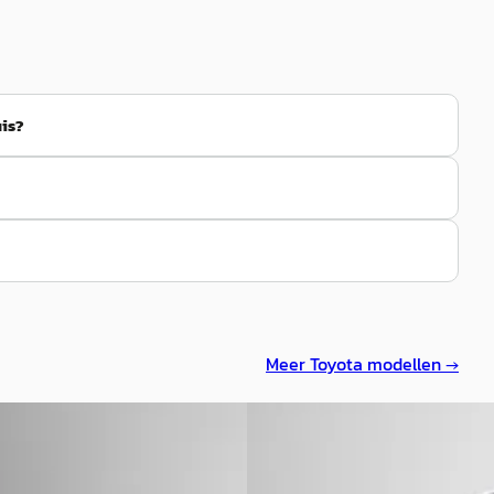
uis?
Meer
Toyota
modellen →
A
a bZ4X
·
2023
Toyota Yaris_Cross
·
202
 71 kWh Limited
1.5 Hybrid 115 First Edition