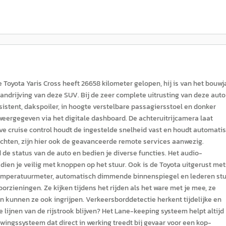
eze Toyota Yaris Cross heeft 26658 kilometer gelopen, hij is van het bouwj
aandrijving van deze SUV. Bij de zeer complete uitrusting van deze auto
sistent, dakspoiler, in hoogte verstelbare passagiersstoel en donker
 weergegeven via het digitale dashboard. De achteruitrijcamera laat
tive cruise control houdt de ingestelde snelheid vast en houdt automati
wachten, zijn hier ook de geavanceerde remote services aanwezig.
e status van de auto en bedien je diverse functies. Het audio-
en je veilig met knoppen op het stuur. Ook is de Toyota uitgerust met
ntemperatuurmeter, automatisch dimmende binnenspiegel en lederen stu
orzieningen. Ze kijken tijdens het rijden als het ware met je mee, ze
en kunnen ze ook ingrijpen. Verkeersborddetectie herkent tijdelijke en
ijnen van de rijstrook blijven? Het Lane-keeping systeem helpt altijd
wingssysteem dat direct in werking treedt bij gevaar voor een kop-