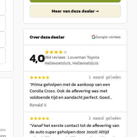
Meer van deze dealer →
Over deze dealer
Google-reviews
4,0
364
reviews ·
Louwman Toyota
Hellevoetsluis
, Hellevoetsluis
1 maand geleden
“
Prima geholpen met de aankoop van een
Corolla Cross. Ook de aflevering was met
voldoende tijd en aandacht perfect. Goed
gedaan Joost!
”
Ronald V.
1 maand geleden
“
Vanaf het eerste contact tot de aflevering van
de auto super geholpen door Joost! Altijd
.400