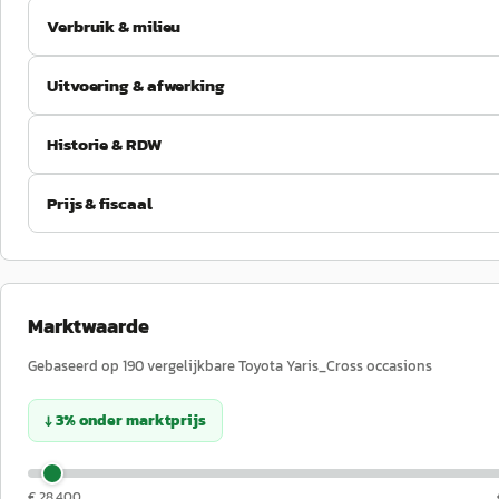
Verbruik & milieu
Uitvoering & afwerking
Historie & RDW
Prijs & fiscaal
Marktwaarde
Gebaseerd op
190
vergelijkbare
Toyota
Yaris_Cross
occasions
↓
3
%
onder
marktprijs
€ 28.400