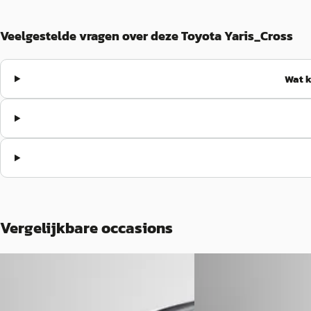
Veelgestelde vragen over deze Toyota Yaris_Cross
Wat k
Vergelijkbare occasions
A
A
Toyota Yaris_Cross
·
2025
Toyota bZ4X
·
2023
1.5 Hybrid 115 First Edition
Dynamic 71 kWh