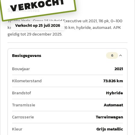
VERKOCHT
Specificaties
Toyota Yaris_Cross 1.5 Hybrid Executive uit 2021, 116 pk, 0–100
Verkocht op
25 juli 2026
km/u in 11,2 s, tellerstand 73.826 km, hybride, automaat. APK
geldig tot 29 december 2025.
Basisgegevens
6
Bouwjaar
2021
Kilometerstand
73.826 km
Brandstof
Hybride
Transmissie
Automaat
Carrosserie
Terreinwagen
Kleur
Grijs metallic