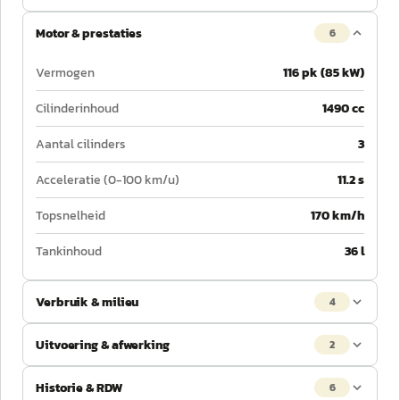
Motor & prestaties
6
Vermogen
116 pk (85 kW)
Cilinderinhoud
1490 cc
Aantal cilinders
3
Acceleratie (0-100 km/u)
11.2 s
Topsnelheid
170 km/h
Tankinhoud
36 l
Verbruik & milieu
4
Uitvoering & afwerking
2
Historie & RDW
6