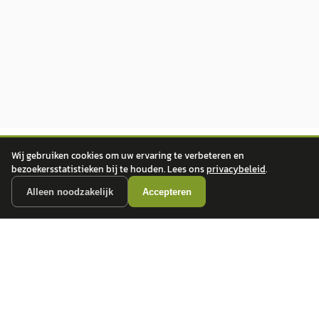
Wij gebruiken cookies om uw ervaring te verbeteren en
bezoekersstatistieken bij te houden. Lees ons
privacybeleid
.
Alleen noodzakelijk
Accepteren
autokopen.nl geeft geen financieel advies en is niet bevoegd om vragen over
financiële producten te beantwoorden. Wij verwijzen door naar erkende, AFM-
vergunde partners.
POPULAIRE MERKEN