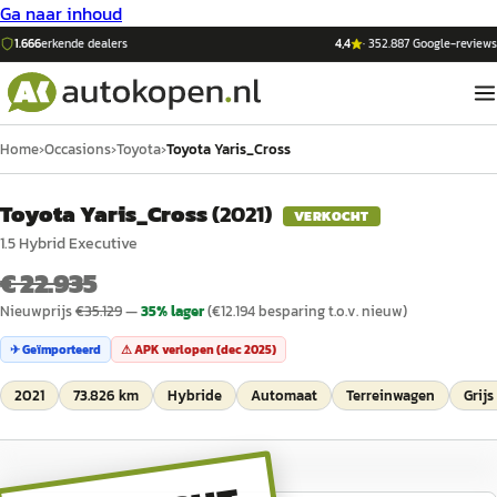
Ga naar inhoud
1.666
erkende dealers
4,4
·
352.887
Google-reviews
Home
›
Occasions
›
Toyota
›
Toyota Yaris_Cross
Toyota Yaris_Cross
(
2021
)
VERKOCHT
1.5 Hybrid Executive
€ 22.935
Nieuwprijs
€
35.129
—
35
% lager
(€
12.194
besparing t.o.v. nieuw)
✈ Geïmporteerd
⚠ APK verlopen (
dec 2025
)
2021
73.826 km
Hybride
Automaat
Terreinwagen
Grijs