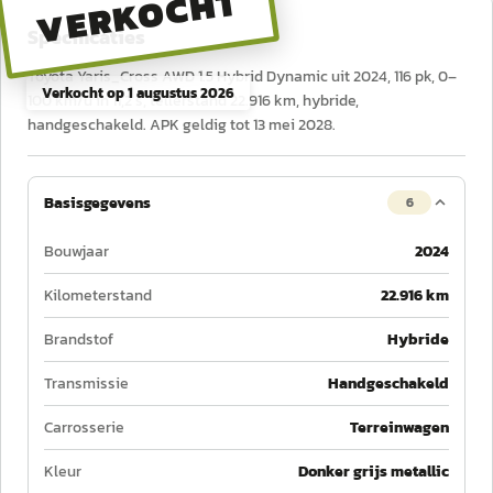
VERKOCHT
Specificaties
Toyota Yaris_Cross AWD 1.5 Hybrid Dynamic uit 2024, 116 pk, 0–
Verkocht op
1 augustus 2026
100 km/u in 11,2 s, tellerstand 22.916 km, hybride,
handgeschakeld. APK geldig tot 13 mei 2028.
Basisgegevens
6
Bouwjaar
2024
Kilometerstand
22.916 km
Brandstof
Hybride
Transmissie
Handgeschakeld
Carrosserie
Terreinwagen
Kleur
Donker grijs metallic