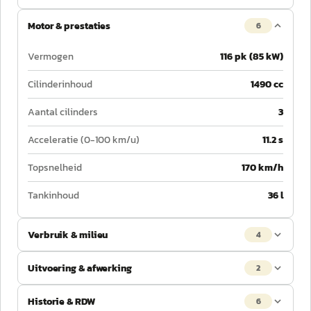
Motor & prestaties
6
Vermogen
116 pk (85 kW)
Cilinderinhoud
1490 cc
Aantal cilinders
3
Acceleratie (0-100 km/u)
11.2 s
Topsnelheid
170 km/h
Tankinhoud
36 l
Verbruik & milieu
4
Uitvoering & afwerking
2
Historie & RDW
6