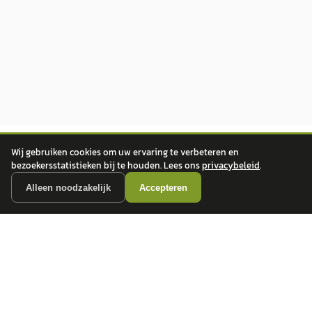
Wij gebruiken cookies om uw ervaring te verbeteren en
bezoekersstatistieken bij te houden. Lees ons
privacybeleid
.
Alleen noodzakelijk
Accepteren
autokopen.nl geeft geen financieel advies en is niet bevoegd om vragen over
financiële producten te beantwoorden. Wij verwijzen door naar erkende, AFM-
vergunde partners.
POPULAIRE MERKEN