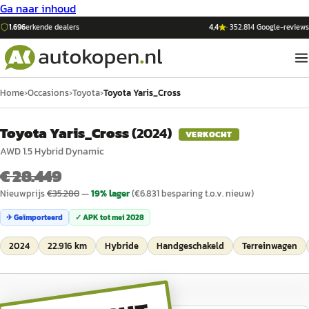
Ga naar inhoud
1.696
erkende dealers
4,4
·
352.814
Google-reviews
Home
›
Occasions
›
Toyota
›
Toyota Yaris_Cross
Toyota Yaris_Cross
(
2024
)
VERKOCHT
AWD 1.5 Hybrid Dynamic
€ 28.449
Nieuwprijs
€
35.280
—
19
% lager
(€
6.831
besparing t.o.v. nieuw)
✈ Geïmporteerd
✓ APK tot
mei 2028
2024
22.916 km
Hybride
Handgeschakeld
Terreinwagen