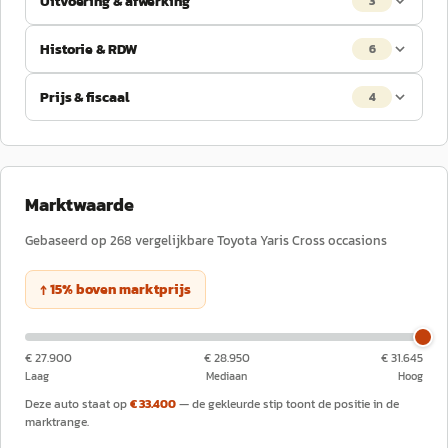
Uitvoering & afwerking
3
Historie & RDW
6
Prijs & fiscaal
4
Marktwaarde
Gebaseerd op
268
vergelijkbare
Toyota
Yaris Cross
occasions
↑
15
%
boven
marktprijs
€ 27.900
€ 28.950
€ 31.645
Laag
Mediaan
Hoog
Deze auto staat op
€ 33.400
— de gekleurde stip toont de positie in de
marktrange.