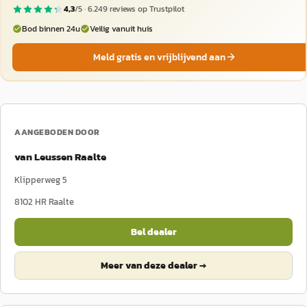
4,3
/5 ·
6.249
reviews op Trustpilot
Bod binnen 24u
Veilig vanuit huis
Meld gratis en vrijblijvend aan
AANGEBODEN DOOR
van Leussen Raalte
Klipperweg 5
8102 HR
Raalte
Bel dealer
Meer van deze dealer →