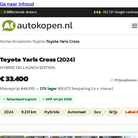
Ga naar inhoud
2.005
erkende dealers
4,4
·
352.721
Google-reviews
Home
›
Occasions
›
Toyota
›
Toyota Yaris Cross
Toyota Yaris Cross
(
2024
)
HYBRID 130 LAUNCH EDITION
€ 33.400
ⓘ Prijsopbouw
Nieuwprijs
€
42.272
—
21
% lager
(€
8.872
besparing t.o.v. nieuw)
✓ Tellerstand logisch
✓ APK tot
jul 2028
2024
9.231 km
Hybride
Automaat
Suv
Grijs
Label
1
/
77