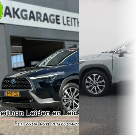
Toyota Corolla
·
2023
Toyota Corolla
·
2025
Cross 2.0 High Power Hybrid First
Cross Hybrid 140 Style 
Edition
€ 33.900
€ 25.950
v.a. € 719/mnd
v.a. € 550/mnd
Marktconform
Scherp geprijsd
2025 · 19.613 km · Hybride ·
2023 · 182.204 km · Hybride ·
Automaat
Automaat
Van Mossel Mega Occasio
Leithon Leiderdorp
· Leiderdorp
Hengelo
· Hengelo
4,0
(
20
Bekijk aanbieding →
Bekijk aanbieding →
Vergelijk
Vergelijk