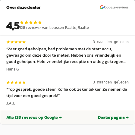
Over deze dealer
Google-reviews
4,5
128
reviews ·
van Leussen Raalte
, Raalte
3 maanden geleden
“
Zeer goed geholpen, had problemen met de start accu,
gevraagd om deze door te meten. Hebben ons vriendelijk en
goed geholpen. Hele vriendelijke receptie en uitleg gekregen
door de werkplaats medewerker.
”
Hans G.
3 maanden geleden
“
Top gesprek, goede sfeer. Koffie ook zeker lekker. Ze nemen de
tijd voor een goed gesprek!
”
J.A J.
Alle
128
reviews op Google →
Dealerpagina →