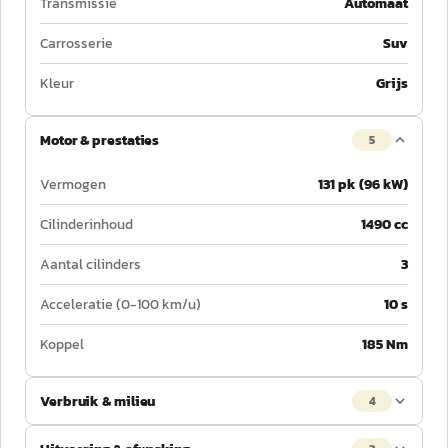
Transmissie
Automaat
Carrosserie
Suv
Kleur
Grijs
Motor & prestaties
5
Vermogen
131 pk (96 kW)
Cilinderinhoud
1490 cc
Aantal cilinders
3
Acceleratie (0-100 km/u)
10 s
Koppel
185 Nm
Verbruik & milieu
4