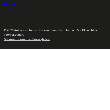
Privacy
© 2026
Autokopen
(onderdeel van Dealerdirect Media B.V.). Alle rechten
voorbehouden.
Gebruiksvoorwaarden
Privacybeleid