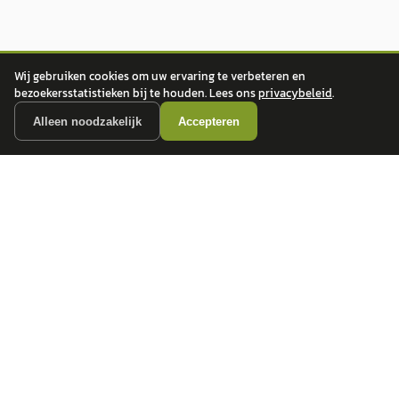
Wij gebruiken cookies om uw ervaring te verbeteren en
bezoekersstatistieken bij te houden. Lees ons
privacybeleid
.
Alleen noodzakelijk
Accepteren
autokopen.nl geeft geen financieel advies en is niet bevoegd om vragen over
financiële producten te beantwoorden. Wij verwijzen door naar erkende, AFM-
vergunde partners.
POPULAIRE MERKEN
Volkswagen
Vind jouw volgende auto bij
Toyota
betrouwbare dealers.
BMW