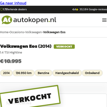
Ga naar inhoud
1.731
erkende dealers
4,4
·
352.814
Google-reviews
Home
›
Occasions
›
Volkswagen
›
Volkswagen Eos
Volkswagen Eos
(
2014
)
VERKOCHT
1.4 TSI Highline
€ 10.995
2014
136.950 km
Benzine
Handgeschakeld
Onbekend
VERKOCHT
Specificaties