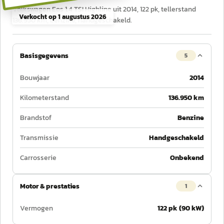
Volkswagen Eos 1.4 TSI Highline uit 2014, 122 pk, tellerstand
Verkocht op
1 augustus 2026
136.950 km, benzine, handgeschakeld.
Basisgegevens
5
Bouwjaar
2014
Kilometerstand
136.950 km
Brandstof
Benzine
Transmissie
Handgeschakeld
Carrosserie
Onbekend
Motor & prestaties
1
Vermogen
122 pk (90 kW)