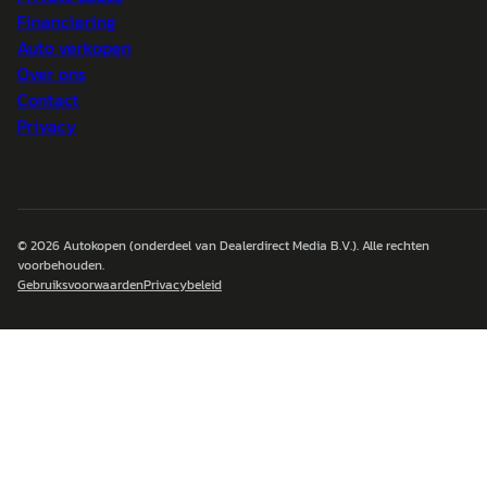
Financiering
Auto verkopen
Over ons
Contact
Privacy
© 2026
Autokopen
(onderdeel van Dealerdirect Media B.V.). Alle rechten
voorbehouden.
Gebruiksvoorwaarden
Privacybeleid