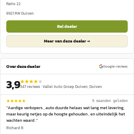
Ratio 22
6921 RW
Duiven
Bel dealer
Meer van deze dealer →
Over deze dealer
Google-reviews
3,9
347
reviews ·
Vallei Auto Groep Duiven
, Duiven
9 maanden geleden
“
Aardige verkopers , auto duurde helaas wat lang met levering,
maar keurig netjes op de hoogte gehouden , en uiteindelijk het
wachten waard .
”
Richard R.