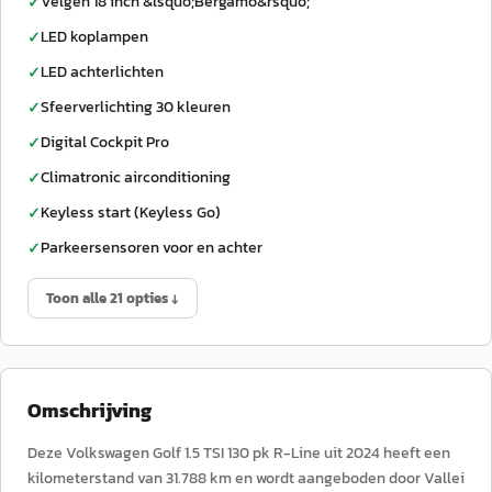
Velgen 18 inch &lsquo;Bergamo&rsquo;
✓
LED koplampen
✓
LED achterlichten
✓
Sfeerverlichting 30 kleuren
✓
Digital Cockpit Pro
✓
Climatronic airconditioning
✓
Keyless start (Keyless Go)
✓
Parkeersensoren voor en achter
✓
Toon alle 21 opties ↓
Omschrijving
Deze Volkswagen Golf 1.5 TSI 130 pk R-Line uit 2024 heeft een
kilometerstand van 31.788 km en wordt aangeboden door Vallei