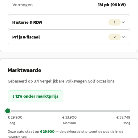
Vermogen
131 pk (96 kW)
Historie & RDW
1
Prijs & fiscaal
2
Marktwaarde
Gebaseerd op
371
vergelijkbare
Volkswagen
Golf
occasions
↓
12
%
onder
marktprijs
€ 29.900
€ 33.900
€ 38.749
Laag
Mediaan
Hoog
Deze auto staat op
€ 29.900
— de gekleurde stip toont de positie in de
marktrange.