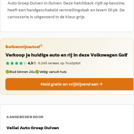
Auto Groep Duiven in Duiven. Deze hatchback rijdt op benzine,
heeft een handgeschakeld versnellingsbak en levert 131 pk. De
carrosserie is uitgevoerd in de kleur grijs.
®
ikwilvanmijnautoaf
Verkoop je huidige auto en rij in deze Volkswagen Golf
4,3
/5 ·
6.249
reviews op Trustpilot
Bod binnen 24u
Veilig vanuit huis
Meld gratis en vrijblijvend aan
AANGEBODEN DOOR
Vallei Auto Groep Duiven