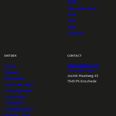
BMW
Mercedes-Benz
Audi
Ford
Opel
Peugeot
ONTDEK
CONTACT
Auto's
info@
autokopen.nl
+31 53 208 4490
Nieuws
Josink Maatweg 43
Marktdata
7545 PS Enschede
Auto's per regio
Autoprijsindex
Autotrends
Autowijzer
Zakelijk leasen
Private Lease