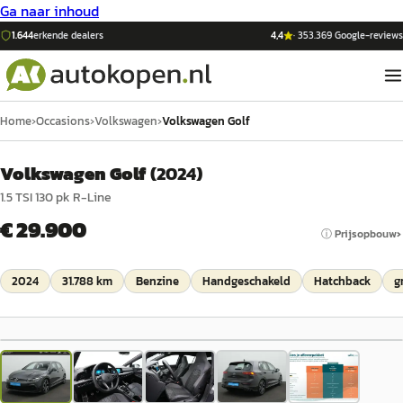
Ga naar inhoud
1.644
erkende dealers
4,4
·
353.369
Google-reviews
Home
›
Occasions
›
Volkswagen
›
Volkswagen Golf
Volkswagen Golf
(
2024
)
1.5 TSI 130 pk R-Line
€ 29.900
ⓘ Prijsopbouw
2024
31.788 km
Benzine
Handgeschakeld
Hatchback
g
1
/
5