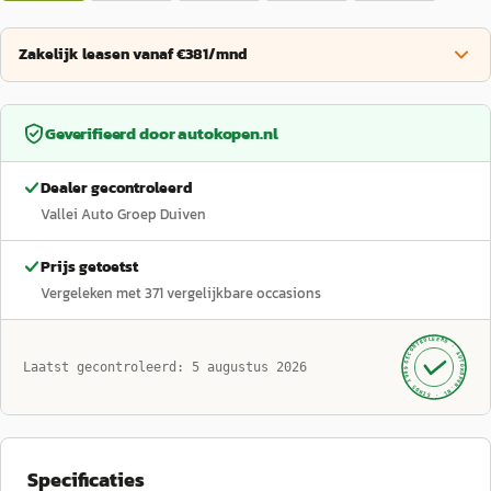
Zakelijk leasen vanaf €381/mnd
Geverifieerd door
autokopen.nl
Dealer gecontroleerd
Vallei Auto Groep Duiven
Prijs getoetst
Vergeleken met
371
vergelijkbare occasions
GECONTROLEERD ·
AUTOKOPEN.NL
Laatst gecontroleerd:
5 augustus 2026
· SINDS 1999 ·
Specificaties