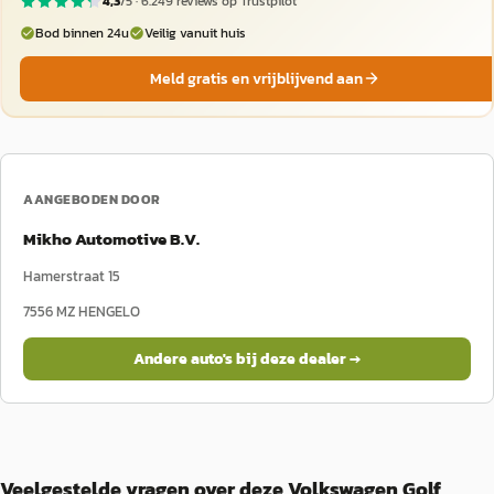
4,3
/5 ·
6.249
reviews op Trustpilot
Bod binnen 24u
Veilig vanuit huis
Meld gratis en vrijblijvend aan
AANGEBODEN DOOR
Mikho Automotive B.V.
Hamerstraat 15
7556 MZ
HENGELO
Andere auto's bij deze dealer →
Veelgestelde vragen over deze Volkswagen Golf