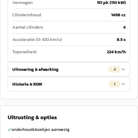
Vermogen
151 pk (110 kW)
Cilinderinhoud
1498 cc
Aantal cilinders
4
Acceleratie (0-100 km/u)
8.5 s
Topsnelheid
224 km/h
Uitvoering & afwerking
4
Historie & RDW
1
Uitrusting & opties
onderhoudsboekjes aanwezig
✓