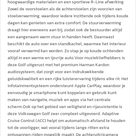
hoogwaardige materialen en een sportieve R-Line afwerking.
Zowel de voorstoelen als de achterstoelen zijn voorzien van
stoelverwarming, waardoor iedere inzittende ook tijdens koude
dagen kan genieten van extra comfort. De stuurverwarming
draagt hier eveneens aan bij, zodat ook de bestuurder altijd
een aangenaam warm stuur in handen heeft. Daarnaast
beschikt de auto over een standkachel, waarmee het interieur
vooraf verwarmd kan worden. Zo stap je op koude ochtenden
altijd in een warme en ijsvrije auto.Voor muziekliefhebbers is
deze Golf uitgerust met het premium Harman Kardon
audiosysteem, dat zorgt voor een indrukwekkende
geluidskwaliteit en een rijke luisterervaring tijdens elke rit. Het
infotainmentsysteem ondersteunt Apple CarPlay, waardoor je
eenvoudig je smartphone kunt koppelen en gebruik kunt
maken van navigatie, muziek en apps via het centrale
scherm.Ook op het gebied van veiligheid en rijassistentie is
deze Volkswagen Golf zeer compleet uitgevoerd. Adaptive
Cruise Control (ACC) helpt om automatisch afstand te houden
tot de voorligger, wat vooral tijdens lange ritten extra
ontspannen rijden mogelijk maakt. De achteruitrijcamera