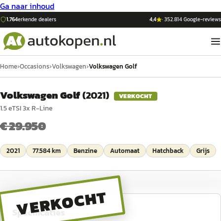
Ga naar inhoud
1.764
erkende dealers
4,4
·
352.814
Google-reviews
Home
›
Occasions
›
Volkswagen
›
Volkswagen Golf
Volkswagen Golf
(
2021
)
VERKOCHT
1.5 eTSI 3x R-Line
€ 29.950
2021
77.584 km
Benzine
Automaat
Hatchback
Grijs
VERKOCHT
Specificaties