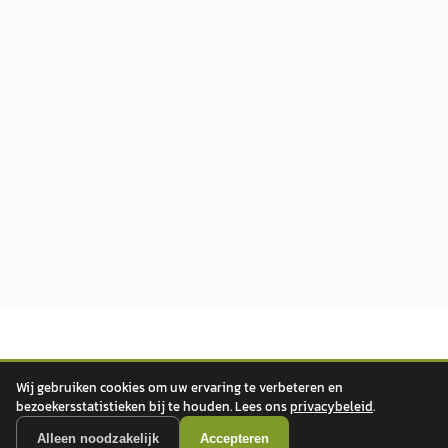
Wij gebruiken cookies om uw ervaring te verbeteren en
bezoekersstatistieken bij te houden. Lees ons
privacybeleid
.
Alleen noodzakelijk
Accepteren
autokopen.nl geeft geen financieel advies en is niet bevoegd om vragen over