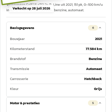
Volkswagen Golf 1.5 eTSI 3x R-Line uit 2021, 151 pk, 0–100 km/u
Verkocht op
28 juli 2026
in 8,5 s, tellerstand 77.584 km, benzine, automaat.
Basisgegevens
6
Bouwjaar
2021
Kilometerstand
77.584 km
Brandstof
Benzine
Transmissie
Automaat
Carrosserie
Hatchback
Kleur
Grijs
Motor & prestaties
5