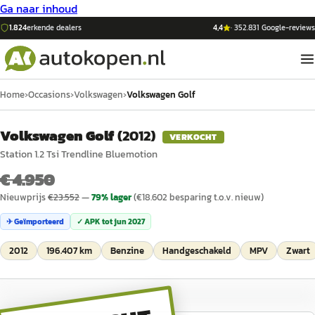
Ga naar inhoud
1.824
erkende dealers
4,4
·
352.831
Google-reviews
Home
›
Occasions
›
Volkswagen
›
Volkswagen Golf
Volkswagen Golf
(
2012
)
VERKOCHT
Station 1.2 Tsi Trendline Bluemotion
€ 4.950
Nieuwprijs
€
23.552
—
79
% lager
(€
18.602
besparing t.o.v. nieuw)
✈ Geïmporteerd
✓ APK tot
jun 2027
2012
196.407 km
Benzine
Handgeschakeld
MPV
Zwart