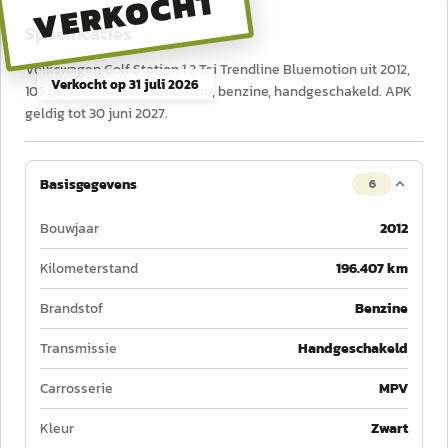
VERKOCHT
Specificaties
Volkswagen Golf Station 1.2 Tsi Trendline Bluemotion uit 2012,
Verkocht op
31 juli 2026
105 pk, tellerstand 196.407 km, benzine, handgeschakeld. APK
geldig tot 30 juni 2027.
Basisgegevens
6
Bouwjaar
2012
Kilometerstand
196.407 km
Brandstof
Benzine
Transmissie
Handgeschakeld
Carrosserie
MPV
Kleur
Zwart