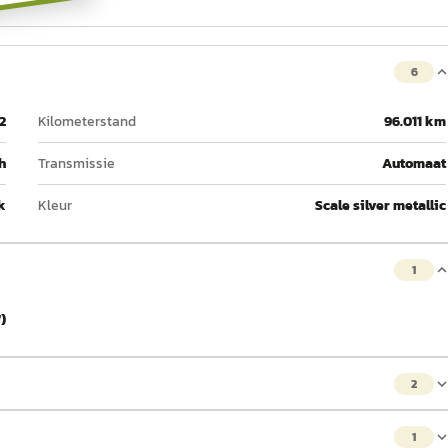
6
2
Kilometerstand
96.011 km
h
Transmissie
Automaat
k
Kleur
Scale silver metallic
1
)
2
1