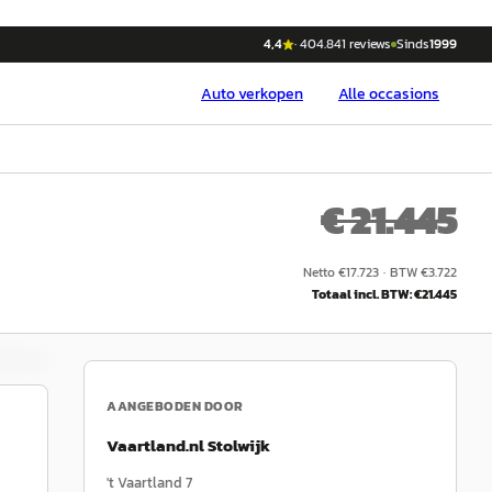
4,4
·
404.841
reviews
Sinds
1999
Auto
verkopen
Alle occasions
€ 21.445
Netto €
17.723
·
BTW €
3.722
Totaal incl. BTW: €
21.445
AANGEBODEN DOOR
Vaartland.nl Stolwijk
't Vaartland 7