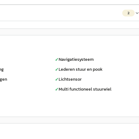
2
Navigatiesysteem
✓
ng
Lederen stuur en pook
✓
lgen
Lichtsensor
✓
Multi functioneel stuurwiel
✓