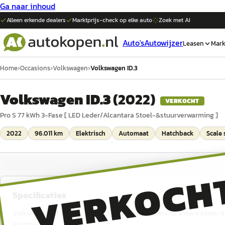
Ga naar inhoud
Alleen erkende dealers
Marktprijs-check op elke
auto
Zoek met AI
Auto's
Autowijzer
Leasen
Mark
Home
›
Occasions
›
Volkswagen
›
Volkswagen ID.3
Volkswagen ID.3
(
2022
)
VERKOCHT
Pro S 77 kWh 3-Fase [ LED Leder/Alcantara Stoel-&stuurverwarming ]
2022
96.011 km
Elektrisch
Automaat
Hatchback
Scale 
VERKOCH
Specificaties
Volkswagen ID.3 Pro S 77 kWh 3-Fase [ LED Leder/Alcantara Stoel-&st
automaat.