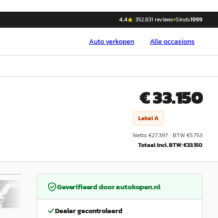
4,4
·
352.831
reviews
Sinds
1999
Auto
verkopen
Alle occasions
€ 33.150
Label
A
Netto €
27.397
·
BTW €
5.753
Totaal incl. BTW: €
33.150
1
/
16
Geverifieerd door
autokopen.nl
Dealer gecontroleerd