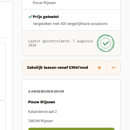
Pouw Rijssen
Prijs getoetst
Vergeleken met
401
vergelijkbare occasions
GECONTROLEERD ·
AUTOKOPEN.NL
Laatst gecontroleerd:
7 augustus
· SINDS 1999 ·
2026
Zakelijk leasen vanaf €394/mnd
AANGEBODEN DOOR
Pouw Rijssen
Kalanderstraat 2
7461JM
Rijssen