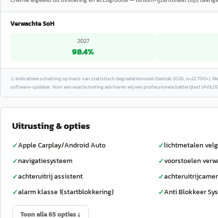
Chemie afgeleid uit uitvoering en accugrootte — lithium-ijzerfosfaat (lfp) (aange
Verwachte SoH
2027
98.4
%
⚠️
Indicatieve schatting op basis van statistisch degradatiemodel (Geotab 2026, n=22.700+). W
software-updates. Voor een exacte meting adviseren wij een professionele batterijtest (AVILOO
Uitrusting & opties
Apple Carplay/Android Auto
lichtmetalen velg
✓
✓
navigatiesysteem
voorstoelen ver
✓
✓
achteruitrij assistent
achteruitrijcame
✓
✓
alarm klasse 1(startblokkering)
Anti Blokkeer Sy
✓
✓
Toon alle 65 opties ↓