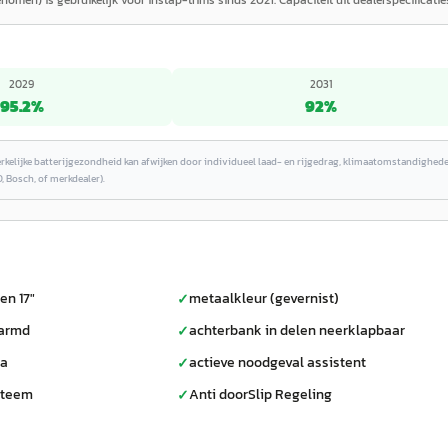
nomen) is gebruikelijk voor instap-trims sinds 2021. Capaciteit uit dealerspecificatie
2029
2031
95.2
%
92
%
erkelijke batterijgezondheid kan afwijken door individueel laad- en rijgedrag, klimaatomstandighed
, Bosch, of merkdealer).
en 17"
metaalkleur (gevernist)
✓
warmd
achterbank in delen neerklapbaar
✓
ra
actieve noodgeval assistent
✓
steem
Anti doorSlip Regeling
✓