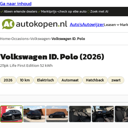
Ga naar inhoud
Alleen erkende dealers
Marktprijs-check op elke
auto
Zoek met AI
Auto's
Autowijzer
Leasen
Mark
Home
›
Occasions
›
Volkswagen
›
Volkswagen ID. Polo
Volkswagen ID. Polo
(
2026
)
211pk Life First Edition 52 kWh
2026
10 km
Elektrisch
Automaat
Hatchback
zwart