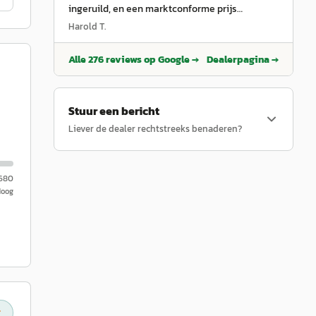
ingeruild, en een marktconforme prijs
gekregen. Netjes en vriendelijk geholpen door
Harold T.
verkoop adviseur Hans. Ook als er wat is, wordt
er niet moeilijk gedaan. Tot nu toe, zeer
Alle
276
reviews op Google →
Dealerpagina →
tevreden.
”
Stuur een bericht
Liever de dealer rechtstreeks benaderen?
.680
Hoog