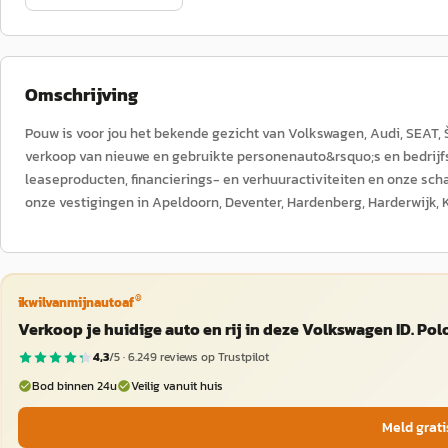
Omschrijving
Pouw is voor jou het bekende gezicht van Volkswagen, Audi, SEAT, 
verkoop van nieuwe en gebruikte personenauto&rsquo;s en bedrijfs
leaseproducten, financierings- en verhuuractiviteiten en onze sch
onze vestigingen in Apeldoorn, Deventer, Hardenberg, Harderwijk, 
®
ikwilvanmijnautoaf
Verkoop je huidige auto en rij in deze Volkswagen ID. Pol
4,3
/5 ·
6.249
reviews op Trustpilot
Bod binnen 24u
Veilig vanuit huis
Meld grati