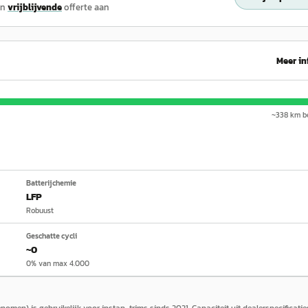
en
vrijblijvende
offerte aan
Meer in
~
338
km be
Batterijchemie
LFP
Robuust
Geschatte cycli
~0
0% van max 4.000