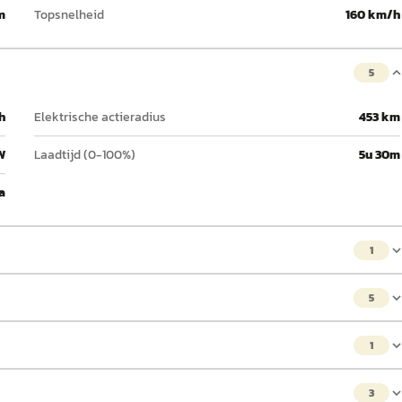
m
Topsnelheid
160 km/h
5
h
Elektrische actieradius
453 km
W
Laadtijd (0-100%)
5u 30m
a
1
5
1
3