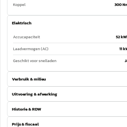
Koppel
300 N
Elektrisch
Accucapaciteit
52 kW
Laadvermogen (AC)
11 k
Geschikt voor snelladen
J
Verbruik & milieu
Uitvoering & afwerking
Historie & RDW
Prijs & fiscaal