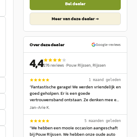
Bel dealer
Meer van deze dealer →
Over deze dealer
Google-reviews
4,4
276
reviews ·
Pouw Rijssen
, Rijssen
1 maand geleden
“
Fantastische garage! We werden vriendelijk en
goed geholpen. Er is een goede
vertrouwensband ontstaan. Ze denken mee en
nemen hun verantwoordelijkheid! Kortom,
Jan-Arie K.
geweldig!
”
5 maanden geleden
“
We hebben een mooie occasion aangeschaft
bij Pouw Rijssen. We hebben onze oude auto