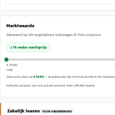
Marktwaarde
Gebaseerd op
401
vergelijkbare
Volkswagen
ID. Polo
occasions
↓
1
%
onder
marktprijs
€ 33.180
Laag
Deze auto staat op
€ 33.150
— de gekleurde stip toont de positie in de marktran
Indicatie op basis van ons actuele aanbod. Geen officiële taxatie.
Zakelijk leasen
VOOR ONDERNEMERS