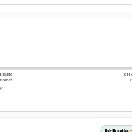
€ 33.550
€ 36
Mediaan
ge.
Bekijk opties