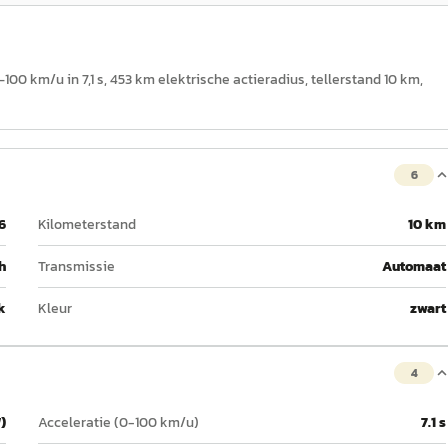
0–100 km/u in 7,1 s, 453 km elektrische actieradius, tellerstand 10 km,
6
6
Kilometerstand
10 km
h
Transmissie
Automaat
k
Kleur
zwart
4
)
Acceleratie (0-100 km/u)
7.1 s