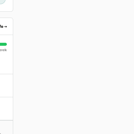
fo →
reik