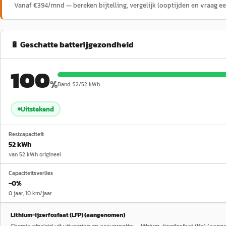
Vanaf €
394
/mnd — bereken bijtelling, vergelijk looptijden en vraag e
🔋 Geschatte batterijgezondheid
100
%
Band:
52
/
52
kWh
Uitstekend
Restcapaciteit
52 kWh
van 52 kWh origineel
Capaciteitsverlies
−0%
0 jaar, 10 km/jaar
Lithium-ijzerfosfaat (LFP) (aangenomen)