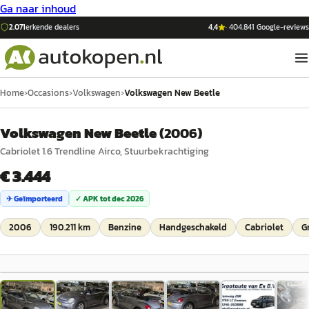
Ga naar inhoud
2.071
erkende dealers
4,4
·
404.841
Google-reviews
Home
›
Occasions
›
Volkswagen
›
Volkswagen New Beetle
Volkswagen New Beetle
(
2006
)
Cabriolet 1.6 Trendline Airco, Stuurbekrachtiging
€ 3.444
✈ Geïmporteerd
✓ APK tot
dec 2026
2006
190.211 km
Benzine
Handgeschakeld
Cabriolet
G
1
/
21