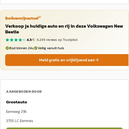
®
ikwilvanmijnautoaf
Verkoop je huidige auto en rij in deze Volkswagen New
Beetle
4,3
/5 ·
6.249
reviews op Trustpilot
Bod binnen 24u
Veilig vanuit huis
Meld gratis en vrijblijvend aan
AANGEBODEN DOOR
Grootauto
Eemweg 29k
3755 LC
Eemnes