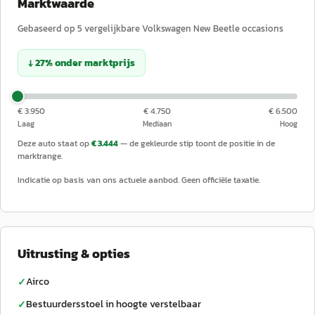
Marktwaarde
Gebaseerd op
5
vergelijkbare
Volkswagen
New Beetle
occasions
↓
27
%
onder
marktprijs
€ 3.950
€ 4.750
€ 6.500
Laag
Mediaan
Hoog
Deze auto staat op
€ 3.444
— de gekleurde stip toont de positie in de
marktrange.
Indicatie op basis van ons actuele aanbod. Geen officiële taxatie.
Uitrusting & opties
Airco
✓
Bestuurdersstoel in hoogte verstelbaar
✓