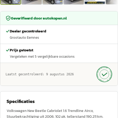
Geverifieerd door
autokopen.nl
Dealer gecontroleerd
Grootauto Eemnes
Prijs getoetst
Vergeleken met
5
vergelijkbare occasions
GECONTROLEERD ·
AUTOKOPEN.NL
Laatst gecontroleerd:
9 augustus 2026
· SINDS 1999 ·
Specificaties
Volkswagen New Beetle Cabriolet 1.6 Trendline Airco,
Stuurbekrachtiging uit 2006, 102 pk, tellerstand 190.211 km,