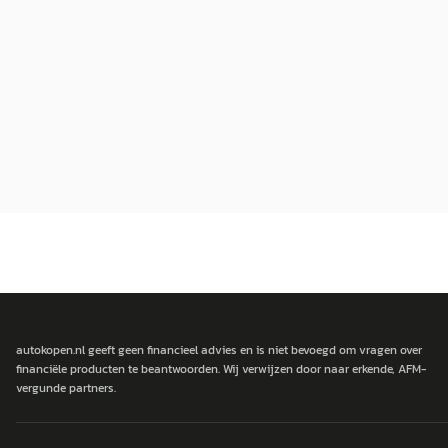
autokopen.nl geeft geen financieel advies en is niet bevoegd om vragen over
financiële producten te beantwoorden. Wij verwijzen door naar erkende, AFM-
vergunde partners.