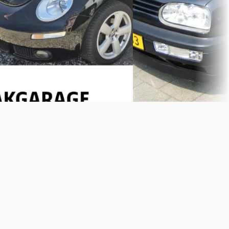
Vakgarage Hans Sloot
· Hengelo
Vergelijk
4,7
(
52
)
Bekijk aanbieding →
Vergelijk