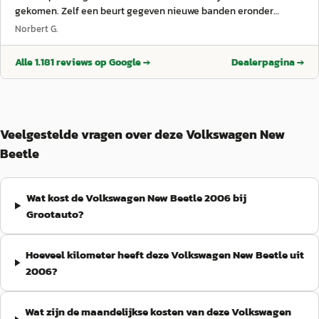
hebben wij in de afgelopen jaren al gedaan. Zeker geen
gekomen. Zelf een beurt gegeven nieuwe banden eronder
onbetrouwbaar lijk wat ze gaan verkopen.
”
nieuwe accu. Wij zijn blij met onze nieuwe aanwinst.
”
Norbert G.
Alle
1.181
reviews op Google →
Dealerpagina →
Veelgestelde vragen over deze Volkswagen New
Beetle
Wat kost de Volkswagen New Beetle 2006 bij
Grootauto?
Hoeveel kilometer heeft deze Volkswagen New Beetle uit
2006?
Wat zijn de maandelijkse kosten van deze Volkswagen