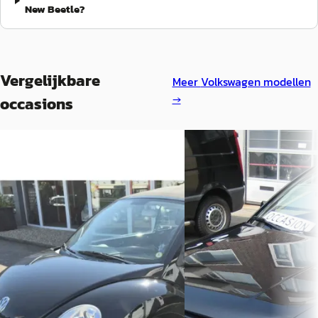
New Beetle?
Vergelijkbare
Meer
Volkswagen
modellen
→
occasions
E
Volkswagen Golf
·
199
Volkswagen New Beetle
·
Cabriolet 1.8 Avantgarde
2007
€ 2.950
Cabriolet 1.6 Highline
Scherp geprijsd
€ 6.500
1995 · 203.766 km · Benzine
v.a. € 138/mnd
Automaat
2007 · 118.700 km · Benzine ·
Bosland Cars
· Rotterdam
Handgeschakeld
Bekijk aanbieding →