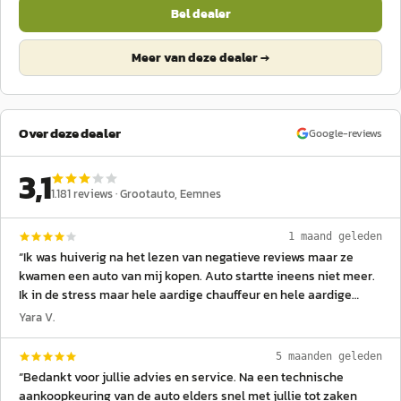
Bel dealer
Meer van deze dealer →
Over deze dealer
Google-reviews
3,1
1.181
reviews ·
Grootauto
, Eemnes
1 maand geleden
“
Ik was huiverig na het lezen van negatieve reviews maar ze
kwamen een auto van mij kopen. Auto startte ineens niet meer.
Ik in de stress maar hele aardige chauffeur en hele aardige
mensen gesproken van De Groot zelf. Ze hebben de tijd
Yara V.
genomen de auto aan de praat te krijgen, alles met mij door te
nemen en volgens afspraak te verkopen. Ik kan je verzekeren
5 maanden geleden
dat de Suzuki splash die te koop komt echt een goede auto is
“
Bedankt voor jullie advies en service. Na een technische
om te kopen. Nieuwe accu gaan ze erin doen. Al het onderhoud
aankoopkeuring van de auto elders snel met jullie tot zaken