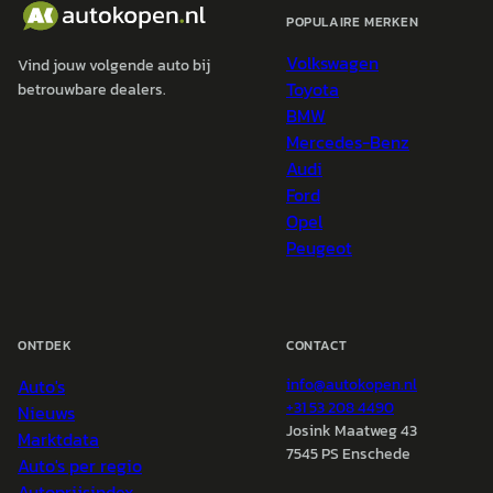
POPULAIRE MERKEN
Volkswagen
Vind jouw volgende auto bij
Toyota
betrouwbare dealers.
BMW
Mercedes-Benz
Audi
Ford
Opel
Peugeot
ONTDEK
CONTACT
Auto's
info@
autokopen.nl
+31 53 208 4490
Nieuws
Josink Maatweg 43
Marktdata
7545 PS Enschede
Auto's per regio
Autoprijsindex