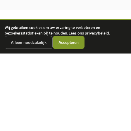
Wij gebruiken cookies om uw ervaring te verbeteren en
bezoekersstatistieken bij te houden. Lees ons
privacybeleid
.
Alleen noodzakelijk
Accepteren
autokopen.nl geeft geen financieel advies en is niet bevoegd om vragen over
financiële producten te beantwoorden. Wij verwijzen door naar erkende, AFM-
vergunde partners.
POPULAIRE MERKEN
Volkswagen
Vind jouw volgende auto bij
Toyota
betrouwbare dealers.
BMW
Mercedes-Benz
Audi
Ford