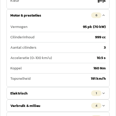
Kleur
grijs
Motor & prestaties
6
Vermogen
95 pk (70 kW)
Cilinderinhoud
999 cc
Aantal cilinders
3
Acceleratie (0-100 km/u)
10.5 s
Koppel
160 Nm
Topsnelheid
191 km/h
Elektrisch
1
Verbruik & milieu
4