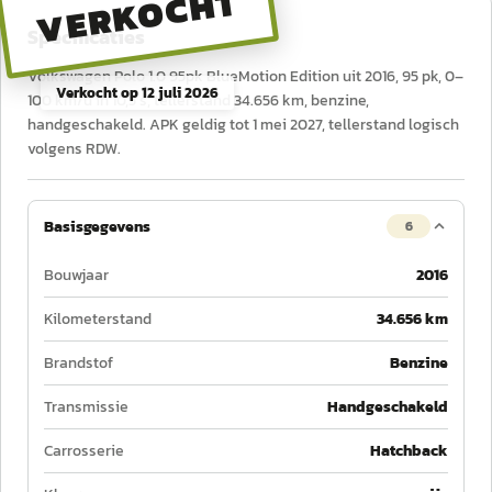
VERKOCHT
Specificaties
Volkswagen Polo 1.0 95pk BlueMotion Edition uit 2016, 95 pk, 0–
Verkocht op
12 juli 2026
100 km/u in 10,5 s, tellerstand 34.656 km, benzine,
handgeschakeld. APK geldig tot 1 mei 2027, tellerstand logisch
volgens RDW.
Basisgegevens
6
Bouwjaar
2016
Kilometerstand
34.656 km
Brandstof
Benzine
Transmissie
Handgeschakeld
Carrosserie
Hatchback