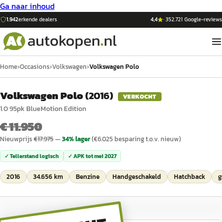
Ga naar inhoud
1.942
erkende dealers
4,4
·
352.721
Google-reviews
Home
›
Occasions
›
Volkswagen
›
Volkswagen Polo
Volkswagen Polo
(
2016
)
VERKOCHT
1.0 95pk BlueMotion Edition
€ 11.950
Nieuwprijs
€
17.975
—
34
% lager
(€
6.025
besparing t.o.v. nieuw)
✓ Tellerstand logisch
✓ APK tot
mei 2027
2016
34.656 km
Benzine
Handgeschakeld
Hatchback
g