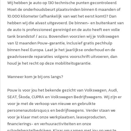
Wij hebben je auto op 130 technische punten gecontroleerd.
Moet de onderhoudsbeurt plaatsvinden binnen 6 maanden of
10.000 kilometer (afhankelijk van wat het eerst komt)? Dan
hebben wij die alvast uitgevoerd. De binnen- en buitenkant van
de auto is professioneel gereinigd en de auto heeft een volle
tank brandstof / accu. Bovendien voorzien wij je Volkswagen
van 12 maanden Pouw-garantie, inclusief gratis pechhulp
binnen heel Europa. Laat je het jaarlijkse onderhoud en de
geadviseerde reparaties volgens voorschrift uitvoeren, dan
houd je het recht op deze mobiliteitsgarantie.
Wanneer kom je bij ons langs?
Pouw is voor jou het bekende gezicht van Volkswagen, Audi,
SEAT, Škoda, CUPRA en Volkswagen Bedrijfswagens. Wij zijn er
voor je met de verkoop van nieuwe en gebruikte
personenauto&rsquo;s en bedrijfswagens. Verder staan we
voor je klaar met onze werkplaatsen, leaseproducten,
financierings- en verhuuractiviteiten en onze
schadeherstelbedrijven. Klaar om samen met jou op weg te