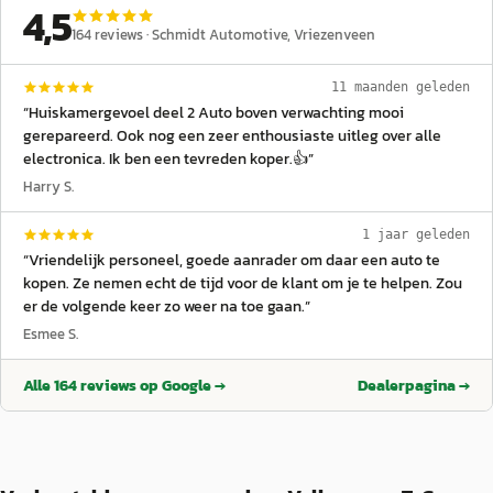
4,5
164
reviews ·
Schmidt Automotive
, Vriezenveen
11 maanden geleden
“
Huiskamergevoel deel 2 Auto boven verwachting mooi
gerepareerd. Ook nog een zeer enthousiaste uitleg over alle
electronica. Ik ben een tevreden koper.👍
”
Harry S.
1 jaar geleden
“
Vriendelijk personeel, goede aanrader om daar een auto te
kopen. Ze nemen echt de tijd voor de klant om je te helpen. Zou
er de volgende keer zo weer na toe gaan.
”
Esmee S.
Alle
164
reviews op Google →
Dealerpagina →