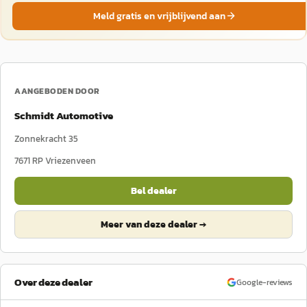
Meld gratis en vrijblijvend aan
AANGEBODEN DOOR
Schmidt Automotive
Zonnekracht 35
7671 RP
Vriezenveen
Bel dealer
Meer van deze dealer →
Over deze dealer
Google-reviews