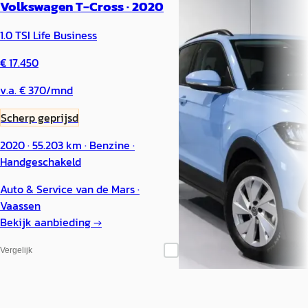
Volkswagen T-Cross
·
2020
Clear Blue Edition*Autom
1.0 TSI Life Business
Carplay&Android*Adapti
Cruise*PDC*LED
€ 17.450
€ 24.950
v.a. € 370/mnd
v.a. € 529/mnd
Scherp geprijsd
Marktconform
2020 · 55.203 km · Benzine ·
Handgeschakeld
2024 · 15.270 km · Benzine 
Automaat
Auto & Service van de Mars
·
Vaassen
Autohuis Meppel
· Meppel
Bekijk aanbieding →
Bekijk aanbieding →
Vergelijk
Vergelijk