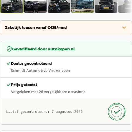
Zakelijk leasen vanaf €425/mnd
Geverifieerd door
autokopen.nl
Dealer gecontroleerd
Schmidt Automotive Vriezenveen
Prijs getoetst
Vergeleken met
26
vergelijkbare occasions
GECONTROLEERD ·
AUTOKOPEN.NL
Laatst gecontroleerd:
7 augustus 2026
· SINDS 1999 ·