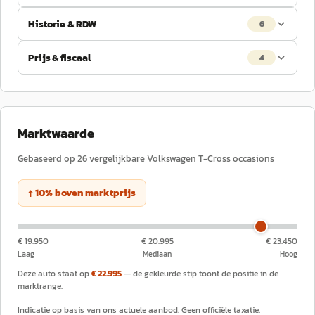
Historie & RDW
6
Prijs & fiscaal
4
Marktwaarde
Gebaseerd op
26
vergelijkbare
Volkswagen
T-Cross
occasions
↑
10
%
boven
marktprijs
€ 19.950
€ 20.995
€ 23.450
Laag
Mediaan
Hoog
Deze auto staat op
€ 22.995
— de gekleurde stip toont de positie in de
marktrange.
Indicatie op basis van ons actuele aanbod. Geen officiële taxatie.