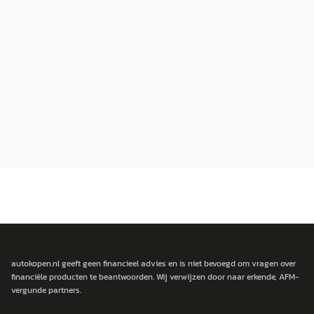
autokopen.nl geeft geen financieel advies en is niet bevoegd om vragen over
financiële producten te beantwoorden. Wij verwijzen door naar erkende, AFM-
vergunde partners.