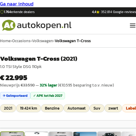
Ga naar inhoud
1.764
erkende dealers
4,4
·
352.814
Google-reviews
Home
›
Occasions
›
Volkswagen
›
Volkswagen T-Cross
Volkswagen T-Cross
(
2021
)
1.0 TSI Style DSG 110pk
€ 22.995
Nieuwprijs
€
33.590
—
32
% lager
(€
10.595
besparing t.o.v. nieuw)
✈ Geïmporteerd
✓ APK tot
feb 2027
2021
19.424 km
Benzine
Automaat
Suv
zwart
Labe
1
/
28