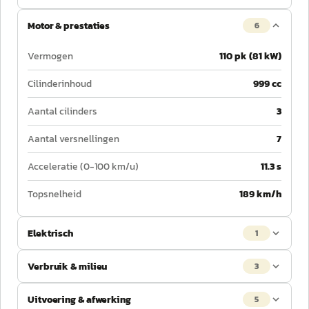
Motor & prestaties
6
Vermogen
110 pk (81 kW)
Cilinderinhoud
999 cc
Aantal cilinders
3
Aantal versnellingen
7
Acceleratie (0-100 km/u)
11.3 s
Topsnelheid
189 km/h
Elektrisch
1
Verbruik & milieu
3
Uitvoering & afwerking
5