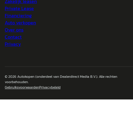
Zakelijk leasen
Private Lease
Financiering
Auto verkopen
Over ons
Contact
Privacy
© 2026
Autokopen
(onderdeel van Dealerdirect Media B.V.). Alle rechten
voorbehouden.
Gebruiksvoorwaarden
Privacybeleid