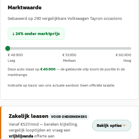
Marktwaarde
Gebaseerd op
290
vergelijkbare
Volkswagen
Tayron
occasions
↓
24
%
onder
marktprijs
€ 48.900
€ 53.950
€ 60.900
Laag
Mediaan
Hoog
Deze auto staat op
€ 40.900
— de gekleurde stip toont de positie in de
marktrange.
Indicatie op basis van ons actuele aanbod. Geen officiële taxatie.
Zakelijk leasen
VOOR ONDERNEMERS
Vanaf €
521
/mnd — bereken bijtelling,
Bekijk opties
vergelijk looptijden en vraag een
vrijblijvende
offerte aan