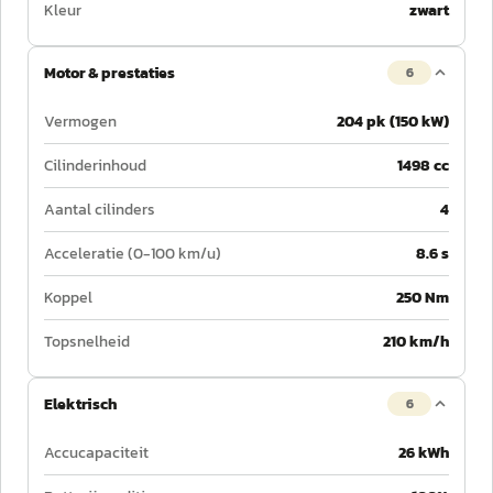
Kleur
zwart
Motor & prestaties
6
Vermogen
204 pk (150 kW)
Cilinderinhoud
1498 cc
Aantal cilinders
4
Acceleratie (0-100 km/u)
8.6 s
Koppel
250 Nm
Topsnelheid
210 km/h
Elektrisch
6
Accucapaciteit
26 kWh