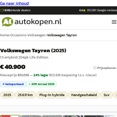
Ga naar inhoud
1.848
erkende dealers
4,4
·
352.831
Google-reviews
Home
›
Occasions
›
Volkswagen
›
Volkswagen Tayron
Volkswagen Tayron
(
2025
)
1.5 eHybrid 204pk Life Edition
€ 40.900
ⓘ Prijsopbouw
Nieuwprijs
€
53.518
—
24
% lager
(€
12.618
besparing t.o.v. nieuw)
✈ Geïmporteerd
✓ APK tot
mei 2029
2025
25.631 km
Plug-in hybride
Handgeschakeld
Suv
1
/
36