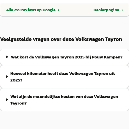
auto, opties en aflevering. De garage werkt netjes en straalt
betrouwbaarheid uit, zowel bij verkoop als toekomstig
Alle
259
reviews op Google →
Dealerpagina →
onderhoud. De prijs voelde eerlijk aan voor de staat en
uitvoering van de auto, zonder onduidelijke verrassingen
achteraf. Ook de communicatie verliep prettig en snel, waardoor
afspraken duidelijk waren en alles soepel geregeld werd. Een
fijne dealer waar service, occasions en klantgerichtheid
Veelgestelde vragen over deze Volkswagen Tayron
centraal staan 👍
”
Wat kost de Volkswagen Tayron 2025 bij Pouw Kampen?
Hoeveel kilometer heeft deze Volkswagen Tayron uit
2025?
Wat zijn de maandelijkse kosten van deze Volkswagen
Tayron?