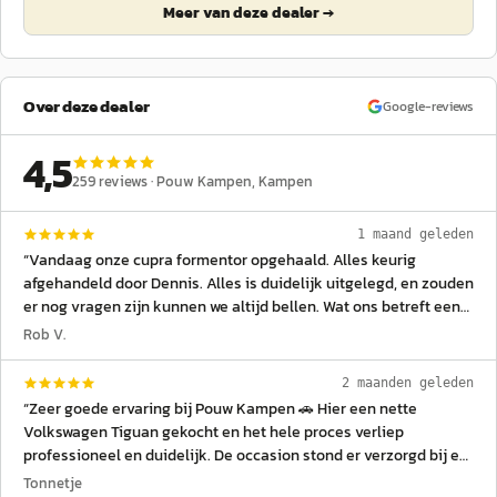
Meer van deze dealer →
Over deze dealer
Google-reviews
4,5
259
reviews ·
Pouw Kampen
, Kampen
1 maand geleden
“
Vandaag onze cupra formentor opgehaald. Alles keurig
afgehandeld door Dennis. Alles is duidelijk uitgelegd, en zouden
er nog vragen zijn kunnen we altijd bellen. Wat ons betreft een
aanrader!
”
Rob V.
2 maanden geleden
“
Zeer goede ervaring bij Pouw Kampen 🚗 Hier een nette
Volkswagen Tiguan gekocht en het hele proces verliep
professioneel en duidelijk. De occasion stond er verzorgd bij en
er werd rustig de tijd genomen om alles uit te leggen over de
Tonnetje