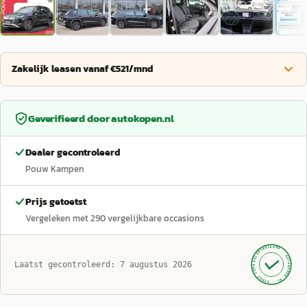
Zakelijk leasen vanaf €521/mnd
Geverifieerd door
autokopen.nl
Dealer gecontroleerd
Pouw Kampen
Prijs getoetst
Vergeleken met
290
vergelijkbare occasions
GECONTROLEERD ·
AUTOKOPEN.NL
Laatst gecontroleerd:
7 augustus 2026
· SINDS 1999 ·