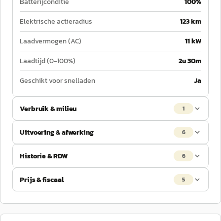
Batterijconditie
100%
Elektrische actieradius
123 km
Laadvermogen (AC)
11 kW
Laadtijd (0-100%)
2u 30m
Geschikt voor snelladen
Ja
Verbruik & milieu
1
Uitvoering & afwerking
6
Historie & RDW
6
Prijs & fiscaal
5