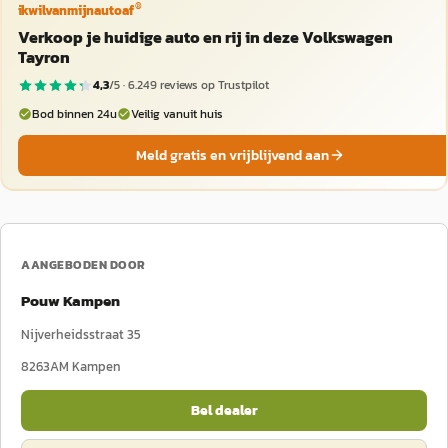
®
ikwilvanmijnautoaf
Verkoop je huidige auto en rij in deze Volkswagen
Tayron
4,3
/5 ·
6.249
reviews op Trustpilot
Bod binnen 24u
Veilig vanuit huis
Meld gratis en vrijblijvend aan
AANGEBODEN DOOR
Pouw Kampen
Nijverheidsstraat 35
8263AM
Kampen
Bel dealer