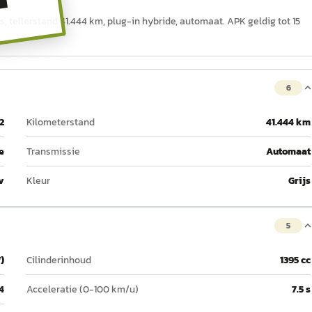
T
s, tellerstand 41.444 km, plug-in hybride, automaat. APK geldig tot 15
6
2
Kilometerstand
41.444 km
e
Transmissie
Automaat
v
Kleur
Grijs
5
)
Cilinderinhoud
1395 cc
4
Acceleratie (0-100 km/u)
7.5 s