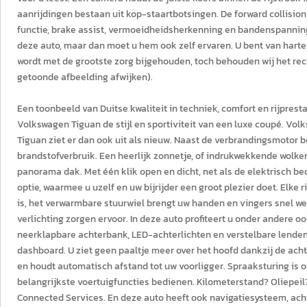
aanrijdingen bestaan uit kop-staartbotsingen. De forward collision 
functie, brake assist, vermoeidheidsherkenning en bandenspanning
deze auto, maar dan moet u hem ook zelf ervaren. U bent van hart
wordt met de grootste zorg bijgehouden, toch behouden wij het rec
getoonde afbeelding afwijken).
Een toonbeeld van Duitse kwaliteit in techniek, comfort en rijprest
Volkswagen Tiguan de stijl en sportiviteit van een luxe coupé. V
Tiguan ziet er dan ook uit als nieuw. Naast de verbrandingsmotor b
brandstofverbruik. Een heerlijk zonnetje, of indrukwekkende wolk
panorama dak. Met één klik open en dicht, net als de elektrisch be
optie, waarmee u uzelf en uw bijrijder een groot plezier doet. Elke 
is, het verwarmbare stuurwiel brengt uw handen en vingers snel w
verlichting zorgen ervoor. In deze auto profiteert u onder andere oo
neerklapbare achterbank, LED-achterlichten en verstelbare lendenst
dashboard. U ziet geen paaltje meer over het hoofd dankzij de acht
en houdt automatisch afstand tot uw voorligger. Spraaksturing is 
belangrijkste voertuigfuncties bedienen. Kilometerstand? Oliepeil?
Connected Services. En deze auto heeft ook navigatiesysteem, ac