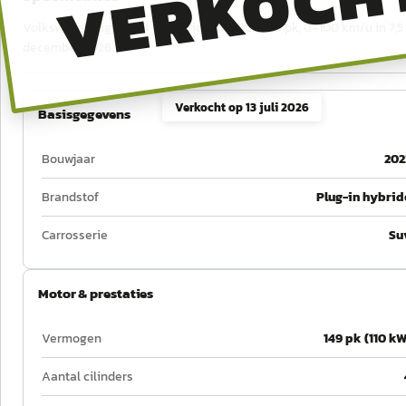
VERKOCH
Volkswagen Tiguan 1.4 E-hybride uit 2022, 149 pk, 0–100 km/u in 7,5 
december 2026.
Verkocht op
13 juli 2026
Basisgegevens
Bouwjaar
202
Brandstof
Plug-in hybrid
Carrosserie
Su
Motor & prestaties
Vermogen
149 pk (110 kW
Aantal cilinders