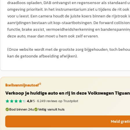
draadloos opladen, DAB ontvangst en regensensor als standaard uit
omgeving prioriteit. In het instrumentarium ziet u tijdens de rit 
voor u leest. Een camera houdt de juiste koers binnen de rijstrook 
aanrijdingen bestaan uit kop-staartbotsingen. De forward collision 
functie, brake assist, vermoeidheidsherkenning en bandenspanning
deze auto, maar dan moet u hem ook zelf ervaren.
(Onze website wordt met de grootste zorg bijgehouden, toch behou
kan de getoonde afbeelding afwijken).
®
ikwilvanmijnautoaf
Verkoop je huidige auto en rij in deze Volkswagen Tiguan
4,3
/5 ·
6.249
reviews op Trustpilot
Bod binnen 24u
Veilig vanuit huis
Meld grati