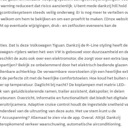
warning reduceert dat risico aanzienlijk. U bent mede dankzij hill hold
controlesysteem steeds veilig onderweg. Er is nog meer te vertellen o
e welkom om hem te bekijken en om een proefrit te maken. (Onze websi
ht op eventuele wijzigingen, druk- en zetfouten eveneens kan de
aties. Dat is deze Volkswagen Tiguan. Dankzij de R-Line styling heeft d
olkswagen-rijders weten het: een VW is gebouwd voor duurzaamheid en d
eschikt de auto ook over een elektromotor, die zorgt voor een extra laa
enpartijen? Bekijk ze onbelemmerd door het elektrisch bediende glazen
dienbare achterklep. De verwarmbare voorstoelen zijn een heerlijke ex
rit de perfecte zit met de heerlijke comfortstoelen. Hoe koud het buiten
eer op temperatuur. Daglicht bij nacht? De koplampen met matrix LED-
k van: geluidsisolerende ramen, trailer assistent, dakspoiler, in delen
eunen. Overzicht, informatie en functionaliteit: dat biedt het digitale
eruitrijcamera. Adaptive cruise control houdt de ingestelde snelheid v
onderdeel van de uitrusting van deze auto. Met uw stem kunt u de
 Accuspanning? Allemaal te zien via de app. Overal. Altijd. Dankzij
hteropkomend verkeer waarschuwing, automatische airconditioning,