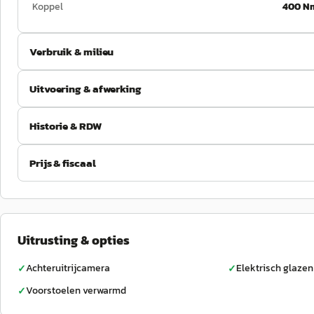
Koppel
400 N
Verbruik & milieu
Uitvoering & afwerking
Historie & RDW
Prijs & fiscaal
Uitrusting & opties
Achteruitrijcamera
Elektrisch glaz
✓
✓
Voorstoelen verwarmd
✓