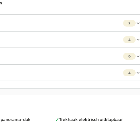
m
2
4
6
4
en panorama-dak
Trekhaak elektrisch uitklapbaar
✓