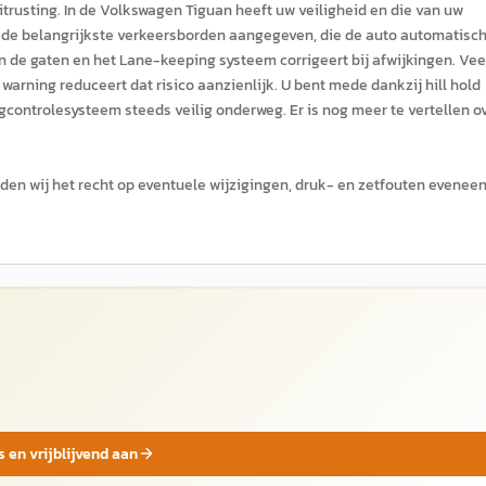
rusting. In de Volkswagen Tiguan heeft uw veiligheid en die van uw
ook de belangrijkste verkeersborden aangegeven, die de auto automatisc
in de gaten en het Lane-keeping systeem corrigeert bij afwijkingen. Vee
warning reduceert dat risico aanzienlijk. U bent mede dankzij hill hold
controlesysteem steeds veilig onderweg. Er is nog meer te vertellen o
den wij het recht op eventuele wijzigingen, druk- en zetfouten evenee
s en vrijblijvend aan