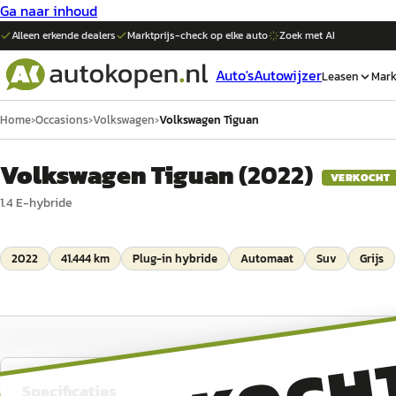
Ga naar inhoud
Alleen erkende dealers
Marktprijs-check op elke
auto
Zoek met AI
Auto's
Autowijzer
Leasen
Mark
Home
›
Occasions
›
Volkswagen
›
Volkswagen Tiguan
Volkswagen Tiguan
(
2022
)
VERKOCHT
1.4 E-hybride
2022
41.444 km
Plug-in hybride
Automaat
Suv
Grijs
Specificaties