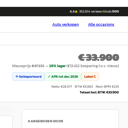
4,4
·
352.814
reviews
Sinds
1999
Auto
verkopen
Alle occasions
€ 33.900
Nieuwprijs
€
47.332
—
28
% lager
(€
13.432
besparing t.o.v. nieuw)
✈ Geïmporteerd
✓ APK tot
dec 2026
Label
C
Netto €
28.017
·
BTW €
5.883
·
Rest-BPM €
233
Totaal incl. BTW: €
33.900
AANGEBODEN DOOR