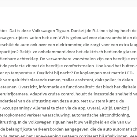
aties. Dat is deze Volkswagen Tiguan. Dankzij de R-Line styling heeft d
olkswagen-rijders weten het: een VW is gebouwd voor duurzaamheid en d
eschikt de auto ook over een elektromotor, die zorgt voor een extra laa
enpartijen? Bekijk ze onbelemmerd door het elektrisch bediende glazen
dienbare achterklep. De verwarmbare voorstoelen zijn een heerlijke ex
rit de perfecte zit met de heerlijke comfortstoelen. Hoe koud het buiten
eer op temperatuur. Daglicht bij nacht? De koplampen met matrix LED-
k van: geluidsisolerende ramen, trailer assistent, dakspoiler, in delen
eunen. Overzicht, informatie en functionaliteit: dat biedt het digitale
eruitrijcamera. Adaptive cruise control houdt de ingestelde snelheid v
onderdeel van de uitrusting van deze auto. Met uw stem kunt u de
 Accuspanning? Allemaal te zien via de app. Overal. Altijd. Dankzij
hteropkomend verkeer waarschuwing, automatische airconditioning,
rusting. In de Volkswagen Tiguan heeft uw veiligheid en die van uw
ook de belangrijkste verkeersborden aangegeven, die de auto automatisc
in de gaten en het Lane-keeping systeem corrigeert bij afwijkingen. Vee