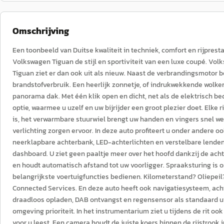
Omschrijving
Een toonbeeld van Duitse kwaliteit in techniek, comfort en rijprest
Volkswagen Tiguan de stijl en sportiviteit van een luxe coupé. V
Tiguan ziet er dan ook uit als nieuw. Naast de verbrandingsmotor b
brandstofverbruik. Een heerlijk zonnetje, of indrukwekkende wolk
panorama dak. Met één klik open en dicht, net als de elektrisch be
optie, waarmee u uzelf en uw bijrijder een groot plezier doet. Elke 
is, het verwarmbare stuurwiel brengt uw handen en vingers snel w
verlichting zorgen ervoor. In deze auto profiteert u onder andere oo
neerklapbare achterbank, LED-achterlichten en verstelbare lendenst
dashboard. U ziet geen paaltje meer over het hoofd dankzij de acht
en houdt automatisch afstand tot uw voorligger. Spraaksturing is 
belangrijkste voertuigfuncties bedienen. Kilometerstand? Oliepeil?
Connected Services. En deze auto heeft ook navigatiesysteem, ac
draadloos opladen, DAB ontvangst en regensensor als standaard uit
omgeving prioriteit. In het instrumentarium ziet u tijdens de rit 
voor u leest. Een camera houdt de juiste koers binnen de rijstrook 