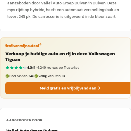
aangeboden door Vallei Auto Groep Duiven in Duiven. Deze
mpv rijdt op hybride, heeft een automaat versnellingsbak en
levert 245 pk. De carrosserie is uitgevoerd in de kleur zwart.
®
ikwilvanmijnautoaf
Verkoop je huidige auto en rij in deze Volkswagen
Tiguan
4,3
/5 ·
6.249
reviews op Trustpilot
Bod binnen 24u
Veilig vanuit huis
Meld gratis en vrijblijvend aan
AANGEBODEN DOOR
Vallei Auto Groep Duiven