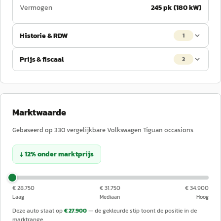
Vermogen
245 pk (180 kW)
Historie & RDW
1
Prijs & fiscaal
2
Marktwaarde
Gebaseerd op
330
vergelijkbare
Volkswagen
Tiguan
occasions
↓
12
%
onder
marktprijs
€ 28.750
€ 31.750
€ 34.900
Laag
Mediaan
Hoog
Deze auto staat op
€ 27.900
— de gekleurde stip toont de positie in de
marktrange.