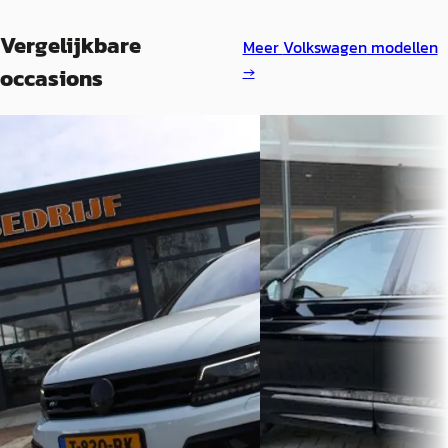
Vergelijkbare
Meer
Volkswagen
modellen
→
occasions
Volkswagen Tiguan
·
2017
Volkswagen Tiguan
·
2.0 TSI R 4Motion 3x R-Line
2.0 TSI 4Motion Highline
€ 24.798
€ 29.750
v.a. € 526/mnd
v.a. € 631/mnd
Scherp geprijsd
Marktconform
2017 · 148.250 km · Benzine ·
2018 · 0 km · Benzine · A
Automaat
Variocar Mobiliteit
· Echt
D&M Cars
· Lelystad
54 dagen geleden geplaat
Bekijk aanbieding →