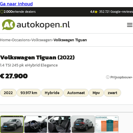
Ga naar inhoud
2.000
erkende dealers
4,4
·
352.721
Google-reviews
Home
›
Occasions
›
Volkswagen
›
Volkswagen Tiguan
Volkswagen Tiguan
(
2022
)
1.4 TSI 245 pk eHybrid Elegance
€ 27.900
ⓘ Prijsopbouw
2022
93.917 km
Hybride
Automaat
Mpv
zwart
1
/
5