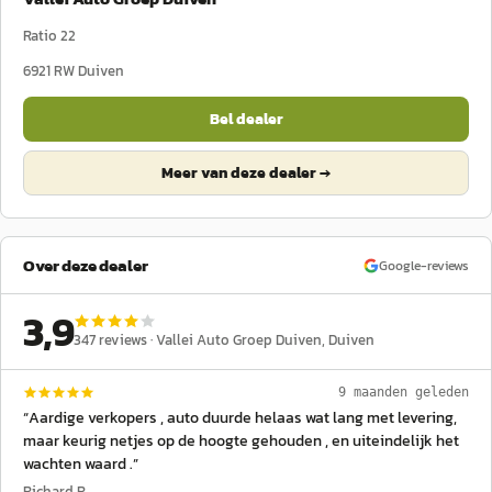
Ratio 22
6921 RW
Duiven
Bel dealer
Meer van deze dealer →
Over deze dealer
Google-reviews
3,9
347
reviews ·
Vallei Auto Groep Duiven
, Duiven
9 maanden geleden
“
Aardige verkopers , auto duurde helaas wat lang met levering,
maar keurig netjes op de hoogte gehouden , en uiteindelijk het
wachten waard .
”
Richard R.