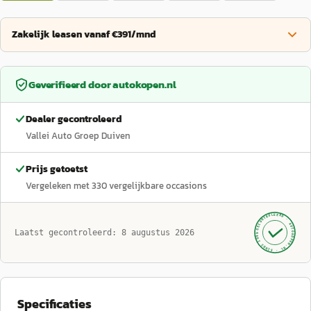
Zakelijk leasen vanaf €391/mnd
Geverifieerd door
autokopen.nl
Dealer gecontroleerd
Vallei Auto Groep Duiven
Prijs getoetst
Vergeleken met
330
vergelijkbare occasions
GECONTROLEERD ·
AUTOKOPEN.NL
Laatst gecontroleerd:
8 augustus 2026
· SINDS 1999 ·
Specificaties