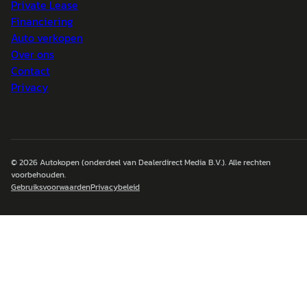
Private Lease
Financiering
Auto verkopen
Over ons
Contact
Privacy
© 2026
Autokopen
(onderdeel van Dealerdirect Media B.V.). Alle rechten
voorbehouden.
Gebruiksvoorwaarden
Privacybeleid