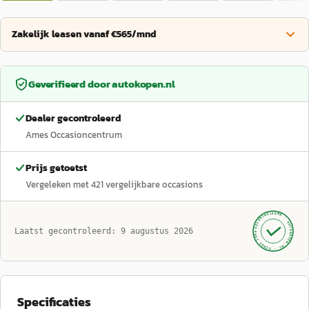
Zakelijk leasen vanaf €565/mnd
Geverifieerd door
autokopen.nl
Dealer gecontroleerd
Ames Occasioncentrum
Prijs getoetst
Vergeleken met
421
vergelijkbare occasions
GECONTROLEERD ·
AUTOKOPEN.NL
Laatst gecontroleerd:
9 augustus 2026
· SINDS 1999 ·
Specificaties