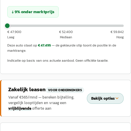
↓
9
%
onder
marktprijs
€ 47.900
€ 52.400
€ 59.842
Laag
Mediaan
Hoog
Deze auto staat op
€ 47.495
— de gekleurde stip toont de positie in de
marktrange.
Indicatie op basis van ons actuele aanbod. Geen officiële taxatie.
Zakelijk leasen
VOOR ONDERNEMERS
Vanaf €
565
/mnd — bereken bijtelling,
Bekijk opties
vergelijk looptijden en vraag een
vrijblijvende
offerte aan