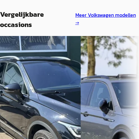
Vergelijkbare
Meer
Volkswagen
modellen
→
occasions
Volkswagen Tiguan
·
2022
Volkswagen Tiguan
·
Allspace 1.5 TSI R-Line Business+ 7p.
€ 35.950
€ 42.950
v.a. € 762/mnd
v.a. € 910/mnd
Marktconform
Boven markt
2021 · 39.982 km · Benzine 
Automaat
2022 · 36.606 km · Benzine ·
Automaat
De Autospot
· Utrecht
4,9
Bekijk aanbieding →
Garage Kramer
· ZIJDEWIND
Bekijk aanbieding →
Vergelijk