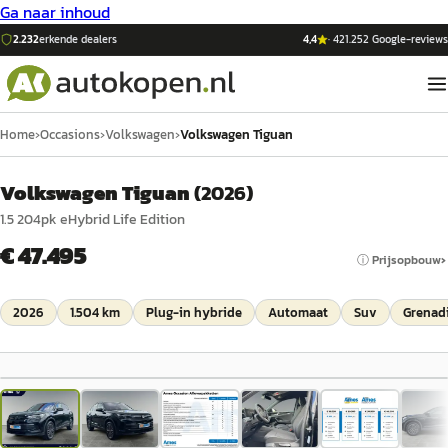
Ga naar inhoud
2.232
erkende dealers
4,4
·
421.252
Google-reviews
Home
›
Occasions
›
Volkswagen
›
Volkswagen Tiguan
Volkswagen Tiguan
(
2026
)
1.5 204pk eHybrid Life Edition
€ 47.495
ⓘ Prijsopbouw
2026
1.504 km
Plug-in hybride
Automaat
Suv
Grenadi
1
/
34