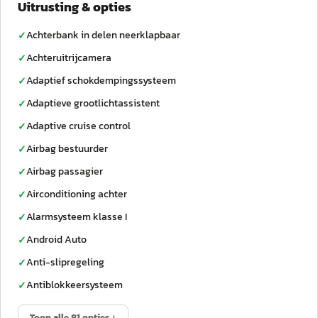
Uitrusting & opties
Achterbank in delen neerklapbaar
✓
Achteruitrijcamera
✓
Adaptief schokdempingssysteem
✓
Adaptieve grootlichtassistent
✓
Adaptive cruise control
✓
Airbag bestuurder
✓
Airbag passagier
✓
Airconditioning achter
✓
Alarmsysteem klasse I
✓
Android Auto
✓
Anti-slipregeling
✓
Antiblokkeersysteem
✓
Toon alle 81 opties ↓