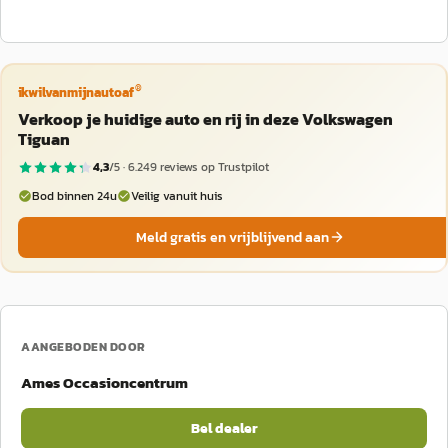
®
ikwilvanmijnautoaf
Verkoop je huidige auto en rij in deze Volkswagen
Tiguan
4,3
/5 ·
6.249
reviews op Trustpilot
Bod binnen 24u
Veilig vanuit huis
Meld gratis en vrijblijvend aan
AANGEBODEN DOOR
Ames Occasioncentrum
Bel dealer