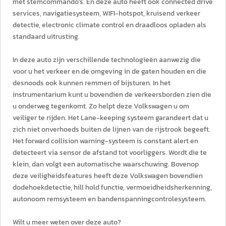
met stemcommando's. En deze auto heeft ook connected drive
services, navigatiesysteem, WIFI-hotspot, kruisend verkeer
detectie, electronic climate control en draadloos opladen als
standaard uitrusting.
In deze auto zijn verschillende technologieën aanwezig die
voor u het verkeer en de omgeving in de gaten houden en die
desnoods ook kunnen remmen of bijsturen. In het
instrumentarium kunt u bovendien de verkeersborden zien die
u onderweg tegenkomt. Zo helpt deze Volkswagen u om
veiliger te rijden. Het Lane-keeping systeem garandeert dat u
zich niet onverhoeds buiten de lijnen van de rijstrook begeeft.
Het forward collision warning-systeem is constant alert en
detecteert via sensor de afstand tot voorliggers. Wordt die te
klein, dan volgt een automatische waarschuwing. Bovenop
deze veiligheidsfeatures heeft deze Volkswagen bovendien
dodehoekdetectie, hill hold functie, vermoeidheidsherkenning,
autonoom remsysteem en bandenspanningcontrolesysteem.
Wilt u meer weten over deze auto?