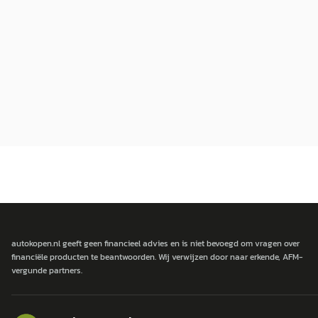
autokopen.nl geeft geen financieel advies en is niet bevoegd om vragen over
financiële producten te beantwoorden. Wij verwijzen door naar erkende, AFM-
vergunde partners.