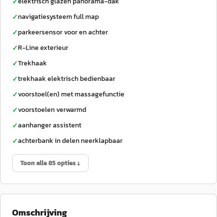
elektrisch glazen panorama-dak
✓
navigatiesysteem full map
✓
parkeersensor voor en achter
✓
R-Line exterieur
✓
Trekhaak
✓
trekhaak elektrisch bedienbaar
✓
voorstoel(en) met massagefunctie
✓
voorstoelen verwarmd
✓
aanhanger assistent
✓
achterbank in delen neerklapbaar
✓
Toon alle 85 opties ↓
Omschrijving