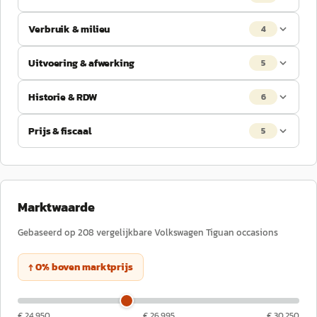
Verbruik & milieu
4
Uitvoering & afwerking
5
Historie & RDW
6
Prijs & fiscaal
5
Marktwaarde
Gebaseerd op
208
vergelijkbare
Volkswagen
Tiguan
occasions
↑
0
%
boven
marktprijs
€ 24.950
€ 26.995
€ 30.250