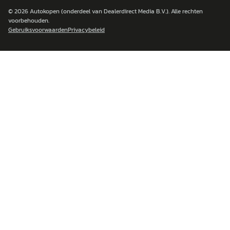
© 2026
Autokopen
(onderdeel van Dealerdirect Media B.V.). Alle rechten
voorbehouden.
Gebruiksvoorwaarden
Privacybeleid