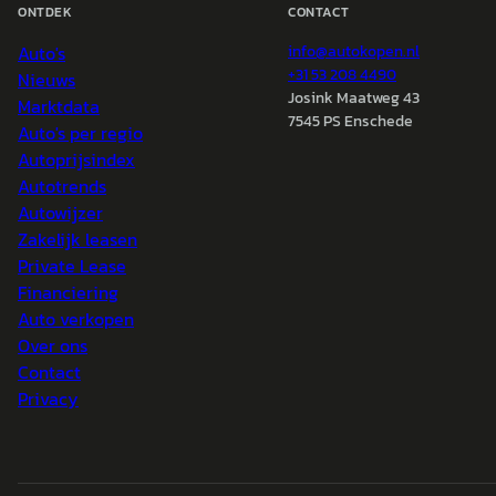
ONTDEK
CONTACT
Auto's
info@
autokopen.nl
+31 53 208 4490
Nieuws
Josink Maatweg 43
Marktdata
7545 PS Enschede
Auto's per regio
Autoprijsindex
Autotrends
Autowijzer
Zakelijk leasen
Private Lease
Financiering
Auto verkopen
Over ons
Contact
Privacy