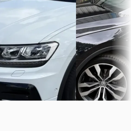
v.a. € 444/mnd
€ 23.400
Scherp geprijsd
v.a. € 496/mnd
2018 · 87.217 km · Benzine ·
Scherp geprijsd
Handgeschakeld
2017 · 85.772 km · Benzine 
James Autoservice Van Batum
·
Automaat
Beverwijk
Bekijk aanbieding →
Autobedrijf Pepers
· Erp
Bekijk aanbieding →
Vergelijk
Vergelijk