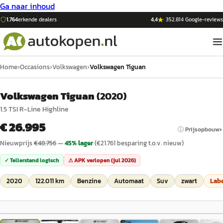
Ga naar inhoud
1.764
erkende dealers
4,4
·
352.814
Google-reviews
Home
›
Occasions
›
Volkswagen
›
Volkswagen Tiguan
Volkswagen Tiguan
(
2020
)
1.5 TSI R-Line Highline
€ 26.995
ⓘ Prijsopbouw
Nieuwprijs
€
48.756
—
45
% lager
(€
21.761
besparing t.o.v. nieuw)
✓ Tellerstand logisch
⚠ APK verlopen (
jul 2026
)
2020
122.011 km
Benzine
Automaat
Suv
zwart
Lab
1
/
34