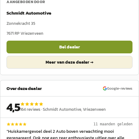
AANGEBODEN DOOR
Schmidt Automotive
Zonnekracht 35
7671 RP
Vriezenveen
Bel dealer
Meer van deze dealer →
Over deze dealer
Google-reviews
4,5
164
reviews ·
Schmidt Automotive
, Vriezenveen
11 maanden geleden
“
Huiskamergevoel deel 2 Auto boven verwachting mooi
gerepareerd. Ook nog een zeer enthousiaste uitleg over alle