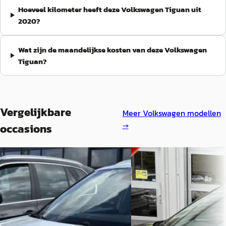
Hoeveel kilometer heeft deze Volkswagen Tiguan uit
2020?
Wat zijn de maandelijkse kosten van deze Volkswagen
Tiguan?
Vergelijkbare
Meer
Volkswagen
modellen
→
occasions
C
E
Volkswagen Tiguan
·
2018
Volkswagen Tiguan
·
1.4 TSI R-Line
1.4 TSI 4Motion Highline /
Panoramadak / Virtual dis
€ 20.950
Trekhaak