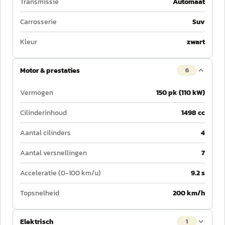
Transmissie
Automaat
Carrosserie
Suv
Kleur
zwart
Motor & prestaties
6
Vermogen
150 pk (110 kW)
Cilinderinhoud
1498 cc
Aantal cilinders
4
Aantal versnellingen
7
Acceleratie (0-100 km/u)
9.2 s
Topsnelheid
200 km/h
Elektrisch
1