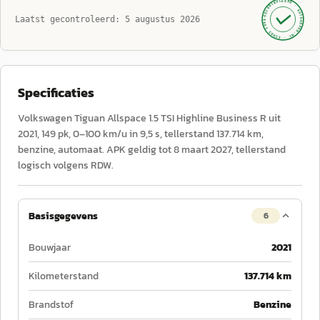
GECONTROLEERD ·
AUTOKOPEN.NL
Laatst gecontroleerd:
5 augustus 2026
· SINDS 1999 ·
Specificaties
Volkswagen Tiguan Allspace 1.5 TSI Highline Business R uit
2021, 149 pk, 0–100 km/u in 9,5 s, tellerstand 137.714 km,
benzine, automaat. APK geldig tot 8 maart 2027, tellerstand
logisch volgens RDW.
Basisgegevens
6
Bouwjaar
2021
Kilometerstand
137.714 km
Brandstof
Benzine