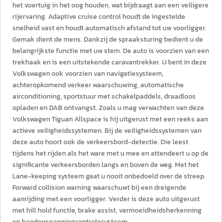
het voertuig in het oog houden, wat bijdraagt aan een veiligere
rijervaring. Adaptive cruise control houdt de ingestelde
snelheid vast en houdt automatisch afstand tot uw voorligger.
Gemak dient de mens. Dankzij de spraaksturing bedient u de
belangrijkste functie met uw stem. De auto is voorzien van een
trekhaak en is een uitstekende caravantrekker. U bent in deze
Volkswagen ook voorzien van navigatiesysteem,
achteropkomend verkeer waarschuwing, automatische
airconditioning, sportstuur met schakelpaddels, draadloos
opladen en DAB ontvangst. Zoals u mag verwachten van deze
Volkswagen Tiguan Allspace is hij uitgerust met een reeks aan
actieve veiligheidssystemen. Bij de veiligheidssystemen van
deze auto hoort ook de verkeersbord-detectie. Die leest
tijdens het rijden als het ware met u mee en attendeert u op de
significante verkeersborden langs en boven de weg. Met het
Lane-keeping systeem gaat u nooit onbedoeld over de streep.
Forward collision warning waarschuwt bij een dreigende
aanrijding met een voorligger. Verder is deze auto uitgerust
met hill hold functie, brake assist, vermoeidheidsherkenning
en bandenspanningcontrolesysteem.