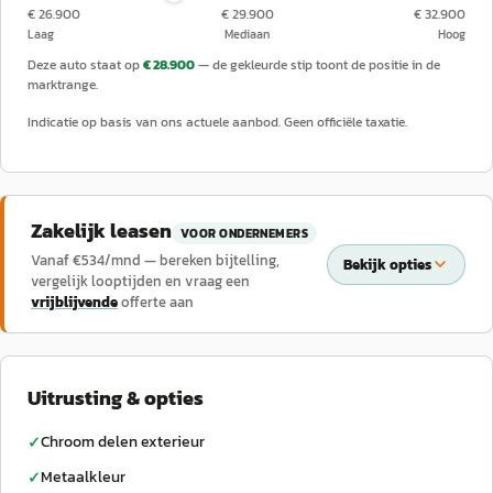
€ 26.900
€ 29.900
€ 32.900
Laag
Mediaan
Hoog
Deze auto staat op
€ 28.900
— de gekleurde stip toont de positie in de
marktrange.
Indicatie op basis van ons actuele aanbod. Geen officiële taxatie.
Zakelijk leasen
VOOR ONDERNEMERS
Vanaf €
534
/mnd — bereken bijtelling,
Bekijk opties
vergelijk looptijden en vraag een
vrijblijvende
offerte aan
Uitrusting & opties
Chroom delen exterieur
✓
Metaalkleur
✓