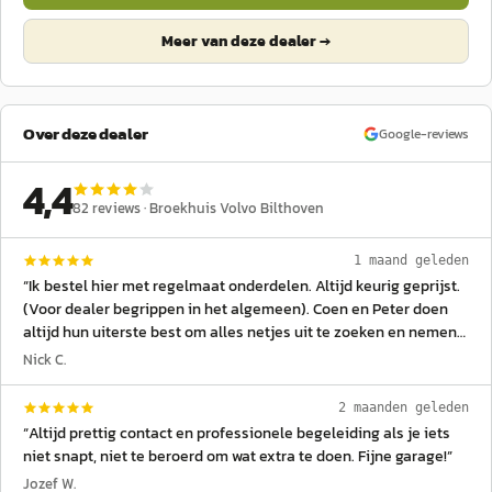
Meer van deze dealer →
Over deze dealer
Google-reviews
4,4
82
reviews ·
Broekhuis Volvo Bilthoven
1 maand geleden
“
Ik bestel hier met regelmaat onderdelen. Altijd keurig geprijst.
(Voor dealer begrippen in het algemeen). Coen en Peter doen
altijd hun uiterste best om alles netjes uit te zoeken en nemen
de tijd. Eigenlijk nooit gedoe. Ik ben zeer tevreden!
”
Nick C.
2 maanden geleden
“
Altijd prettig contact en professionele begeleiding als je iets
niet snapt, niet te beroerd om wat extra te doen. Fijne garage!
”
Jozef W.