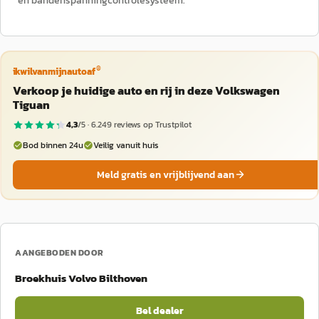
en bandenspanningcontrolesysteem.
®
ikwilvanmijnautoaf
Verkoop je huidige auto en rij in deze Volkswagen
Tiguan
4,3
/5 ·
6.249
reviews op Trustpilot
Bod binnen 24u
Veilig vanuit huis
Meld gratis en vrijblijvend aan
AANGEBODEN DOOR
Broekhuis Volvo Bilthoven
Bel dealer