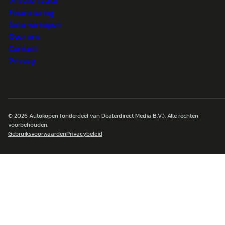
Private Lease
Financiering
Auto verkopen
Over ons
Contact
Privacy
© 2026
Autokopen
(onderdeel van Dealerdirect Media B.V.). Alle rechten
voorbehouden.
Gebruiksvoorwaarden
Privacybeleid