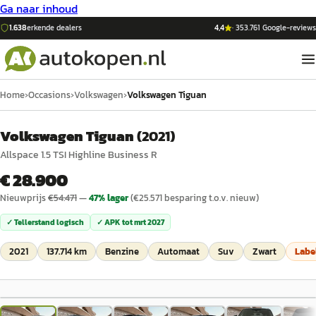
Ga naar inhoud
1.638
erkende dealers
4,4
·
353.761
Google-reviews
Home
›
Occasions
›
Volkswagen
›
Volkswagen Tiguan
Volkswagen Tiguan
(
2021
)
Allspace 1.5 TSI Highline Business R
€ 28.900
Nieuwprijs
€
54.471
—
47
% lager
(€
25.571
besparing t.o.v. nieuw)
✓ Tellerstand logisch
✓ APK tot
mrt 2027
2021
137.714 km
Benzine
Automaat
Suv
Zwart
Labe
1
/
31