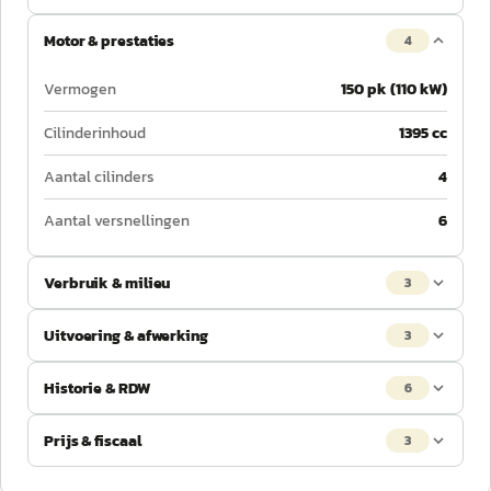
Motor & prestaties
4
Vermogen
150 pk (110 kW)
Cilinderinhoud
1395 cc
Aantal cilinders
4
Aantal versnellingen
6
Verbruik & milieu
3
Uitvoering & afwerking
3
Historie & RDW
6
Prijs & fiscaal
3