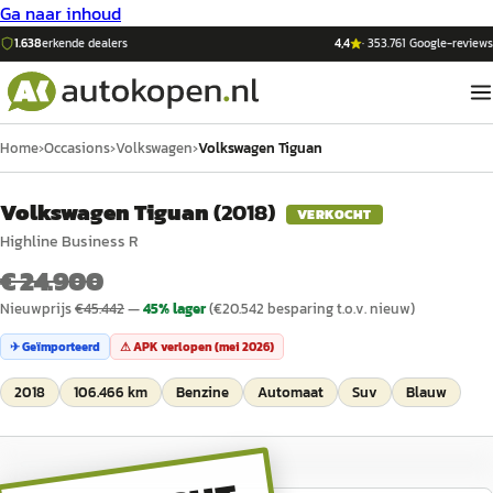
Ga naar inhoud
1.638
erkende dealers
4,4
·
353.761
Google-reviews
Home
›
Occasions
›
Volkswagen
›
Volkswagen Tiguan
Volkswagen Tiguan
(
2018
)
VERKOCHT
Highline Business R
€ 24.900
Nieuwprijs
€
45.442
—
45
% lager
(€
20.542
besparing t.o.v. nieuw)
✈ Geïmporteerd
⚠ APK verlopen (
mei 2026
)
2018
106.466 km
Benzine
Automaat
Suv
Blauw