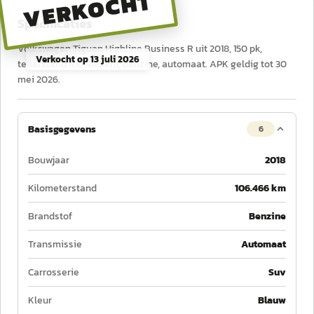
VERKOCHT
Specificaties
Volkswagen Tiguan Highline Business R uit 2018, 150 pk,
Verkocht op
13 juli 2026
tellerstand 106.466 km, benzine, automaat. APK geldig tot 30
mei 2026.
Basisgegevens
6
Bouwjaar
2018
Kilometerstand
106.466 km
Brandstof
Benzine
Transmissie
Automaat
Carrosserie
Suv
Kleur
Blauw