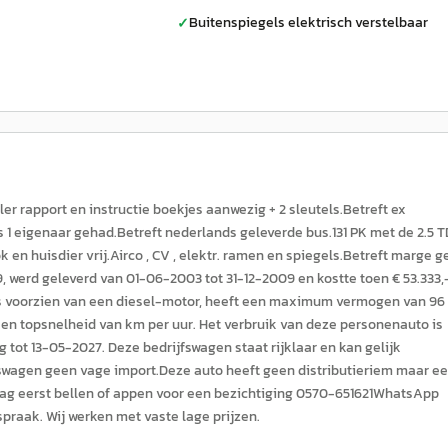
Buitenspiegels elektrisch verstelbaar
✓
er rapport en instructie boekjes aanwezig + 2 sleutels.Betreft ex
s 1 eigenaar gehad.Betreft nederlands geleverde bus.131 PK met de 2.5 T
k en huisdier vrij.Airco , CV , elektr. ramen en spiegels.Betreft marge 
werd geleverd van 01-06-2003 tot 31-12-2009 en kostte toen € 53.333,-
is voorzien van een diesel-motor, heeft een maximum vermogen van 96
een topsnelheid van km per uur. Het verbruik van deze personenauto is
g tot 13-05-2027. Deze bedrijfswagen staat rijklaar en kan gelijk
fswagen geen vage import.Deze auto heeft geen distributieriem maar e
raag eerst bellen of appen voor een bezichtiging 0570-651621WhatsApp
praak. Wij werken met vaste lage prijzen.