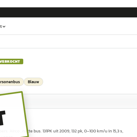
t
VERKOCHT
personenbus
Blauw
T
s. Airco , nette bus. 131PK uit 2009, 132 pk, 0–100 km/u in 15,3 s,