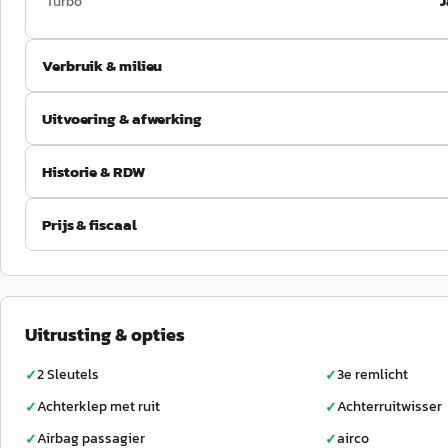
Turbo
J
Verbruik & milieu
Uitvoering & afwerking
Historie & RDW
Prijs & fiscaal
Uitrusting & opties
2 Sleutels
3e remlicht
✓
✓
Achterklep met ruit
Achterruitwisser
✓
✓
Airbag passagier
airco
✓
✓