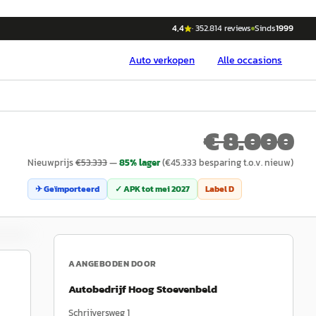
4,4
·
352.814
reviews
Sinds
1999
Auto
verkopen
Alle occasions
€ 8.000
Nieuwprijs
€
53.333
—
85
% lager
(€
45.333
besparing t.o.v. nieuw)
✈ Geïmporteerd
✓ APK tot
mei 2027
Label
D
AANGEBODEN DOOR
Autobedrijf Hoog Stoevenbeld
Schrijversweg 1