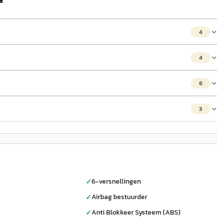
a
4
4
6
3
6-versnellingen
✓
Airbag bestuurder
✓
Anti Blokkeer Systeem (ABS)
✓