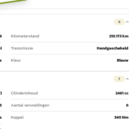
ei 2027.
6
9
Kilometerstand
210.173 km
l
Transmissie
Handgeschakeld
s
Kleur
Blauw
7
)
Cilinderinhoud
2461 cc
5
Aantal versnellingen
6
 s
Koppel
340 Nm