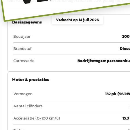
tellerstand 210.173 km, diesel, handgeschakeld. APK geldig tot 13 m
Verkocht op
14 juli 2026
Basisgegevens
Bouwjaar
200
Brandstof
Diese
Carrosserie
Bedrijfswagen: personenbu
Motor & prestaties
Vermogen
132 pk (96 kW
Aantal cilinders
Acceleratie (0-100 km/u)
15.3