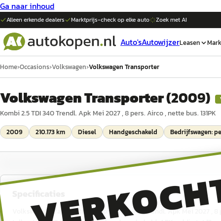
Ga naar inhoud
Alleen erkende dealers
Marktprijs-check op elke
auto
Zoek met AI
Auto's
Autowijzer
Leasen
Mark
Home
›
Occasions
›
Volkswagen
›
Volkswagen Transporter
Volkswagen Transporter
(
2009
)
Kombi 2.5 TDI 340 Trendl. Apk Mei 2027 , 8 pers. Airco , nette bus. 131PK
2009
210.173 km
Diesel
Handgeschakeld
Bedrijfswagen: 
VERKOCH
Specificaties
Volkswagen Transporter Kombi 2.5 TDI 340 Trendl. Apk Mei 2027 , 8 per