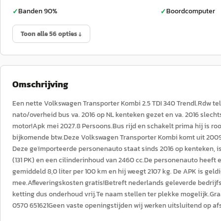
Banden 90%
Boordcomputer
✓
✓
Toon alle 56 opties ↓
Omschrijving
Een nette Volkswagen Transporter Kombi 2.5 TDI 340 Trendl.Rdw tell
nato/overheid bus va. 2016 op NL kenteken gezet en va. 2016 slecht
motor!Apk mei 2027.8 Persoons.Bus rijd en schakelt prima hij is roo
bijkomende btw.Deze Volkswagen Transporter Kombi komt uit 2009, 
Deze geïmporteerde personenauto staat sinds 2016 op kenteken, 
(131 PK) en een cilinderinhoud van 2460 cc.De personenauto heeft 
gemiddeld 8,0 liter per 100 km en hij weegt 2107 kg. De APK is geldi
mee.Afleveringskosten gratis!Betreft nederlands geleverde bedrij
ketting dus onderhoud vrij.Te naam stellen ter plekke mogelijk.G
0570 651621Geen vaste openingstijden wij werken uitsluitend op afs