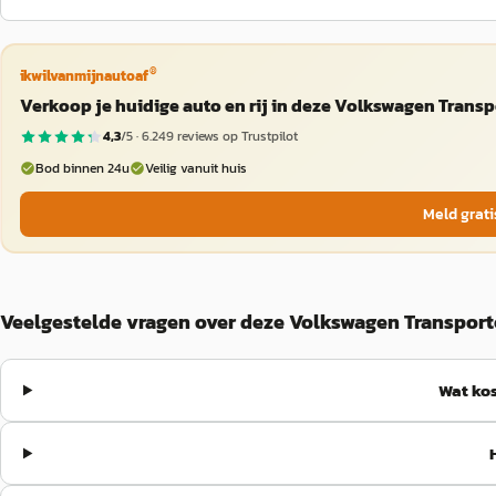
®
ikwilvanmijnautoaf
Verkoop je huidige auto en rij in deze Volkswagen Transp
4,3
/5 ·
6.249
reviews op Trustpilot
Bod binnen 24u
Veilig vanuit huis
Meld grati
Veelgestelde vragen over deze Volkswagen Transport
Wat kos