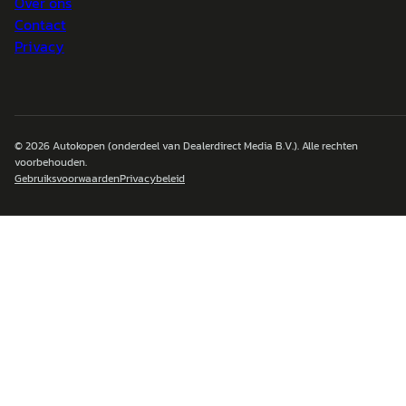
Over ons
Contact
Privacy
© 2026
Autokopen
(onderdeel van Dealerdirect Media B.V.). Alle rechten
voorbehouden.
Gebruiksvoorwaarden
Privacybeleid