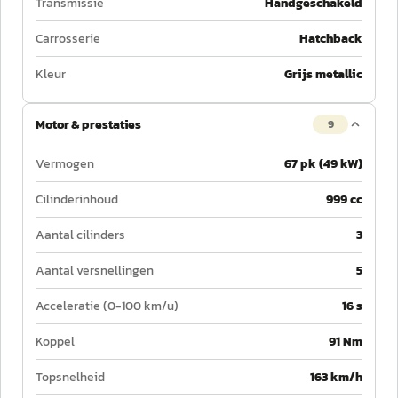
Transmissie
Handgeschakeld
Carrosserie
Hatchback
Kleur
Grijs metallic
Motor & prestaties
9
Vermogen
67 pk (49 kW)
Cilinderinhoud
999 cc
Aantal cilinders
3
Aantal versnellingen
5
Acceleratie (0-100 km/u)
16 s
Koppel
91 Nm
Topsnelheid
163 km/h