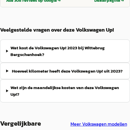
Alle
308
reviews op Google →
Dealerpagina →
afgehandeld(ondanks de 39℃ temperatuur) Met 100%
afhandeling( goed verzorgd)...alles geregeld! Thanks Daan!
”
tevredenheid raad ik Wittebrug in Bergschenhoek iedereen aan
om een kijkje te nemen als je opzoek bent.
”
Veelgestelde vragen over deze Volkswagen Up!
Wat kost de Volkswagen Up! 2023 bij Wittebrug
Bergschenhoek?
Hoeveel kilometer heeft deze Volkswagen Up! uit 2023?
Wat zijn de maandelijkse kosten van deze Volkswagen
Up!?
Vergelijkbare
Meer
Volkswagen
modellen