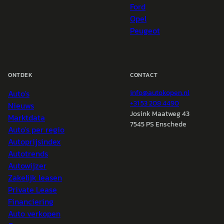
Ford
Opel
Peugeot
ONTDEK
CONTACT
Auto's
info@
autokopen.nl
+31 53 208 4490
Nieuws
Josink Maatweg 43
Marktdata
7545 PS Enschede
Auto's per regio
Autoprijsindex
Autotrends
Autowijzer
Zakelijk leasen
Private Lease
Financiering
Auto verkopen