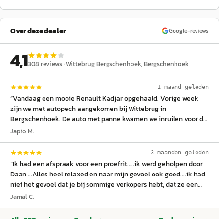
Over deze dealer
Google-reviews
4,1
308
reviews ·
Wittebrug Bergschenhoek
, Bergschenhoek
1 maand geleden
“
Vandaag een mooie Renault Kadjar opgehaald. Vorige week
zijn we met autopech aangekomen bij Wittebrug in
Bergschenhoek. De auto met panne kwamen we inruilen voor de
Kadjar. 2 dagen er voor hadden we gebeld met de centrale van
Japio M.
Wittebrug, en daar vertelde ze dat we de Kadjar op de dag mee
konden nemen. Ter plaatse bleek dit anders. We werden
3 maanden geleden
hartelijk ontvangen door Elmar. En die heeft ons enorm goed
“
Ik had een afspraak voor een proefrit.....ik werd geholpen door
geholpen. We konden de Kadjar een week later, na wat puzzel
Daan ...Alles heel relaxed en naar mijn gevoel ook goed....ik had
werk in de planning, meenemen en omdat onze auto het
niet het gevoel dat je bij sommige verkopers hebt, dat ze een
begeven had en daar al voor taxatie was opgegeven kregen we
heel verhaal ophangen om je iets op te dringen....De proefrit was
Jamal C.
een leenauto mee. Goed meegedacht door Elmar en alle zaken
top en ik kreeg ook een fantastische offerte die ik niet kon
rondom de aankoop werd helder uitgelegd en rustig
weigeren. ..ook bij het ophalen van de auto een perfecte