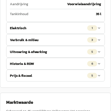
Aandrijving
Voorwielaandrijving
Tankinhoud
35 l
Elektrisch
1
Verbruik & milieu
3
Uitvoering & afwerking
5
Historie & RDW
6
Prijs & fiscaal
5
Marktwaarde