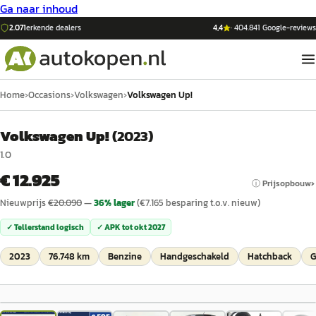
Ga naar inhoud
2.071
erkende dealers
4,4
·
404.841
Google-reviews
Home
›
Occasions
›
Volkswagen
›
Volkswagen Up!
Volkswagen Up!
(
2023
)
1.0
€ 12.925
ⓘ Prijsopbouw
Nieuwprijs
€
20.090
—
36
% lager
(€
7.165
besparing t.o.v. nieuw)
✓ Tellerstand logisch
✓ APK tot
okt 2027
2023
76.748 km
Benzine
Handgeschakeld
Hatchback
G
1
/
35