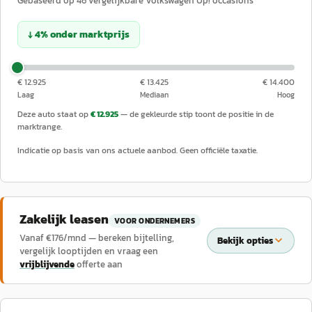
Gebaseerd op
46
vergelijkbare
Volkswagen
Up!
occasions
↓
4
%
onder
marktprijs
€ 12.925
€ 13.425
€ 14.400
Laag
Mediaan
Hoog
Deze auto staat op
€ 12.925
— de gekleurde stip toont de positie in de
marktrange.
Indicatie op basis van ons actuele aanbod. Geen officiële taxatie.
Zakelijk leasen
VOOR ONDERNEMERS
Vanaf €
176
/mnd — bereken bijtelling,
Bekijk opties
vergelijk looptijden en vraag een
vrijblijvende
offerte aan