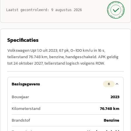
GECONTROLEERD ·
AUTOKOPEN.NL
Laatst gecontroleerd:
9 augustus 2026
· SINDS 1999 ·
Specificaties
Volkswagen Up! 1.0 uit 2023, 67 pk, 0–100 km/u in 16 s,
tellerstand 76.748 km, benzine, handgeschakeld. APK geldig
tot 24 oktober 2027, tellerstand logisch volgens RDW.
Basisgegevens
6
Bouwjaar
2023
Kilometerstand
76.748 km
Brandstof
Benzine