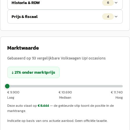
Historie & RDW
6
Prijs & fiscaal
4
Marktwaarde
Gebaseerd op
93
vergelijkbare
Volkswagen
Up!
occasions
↓
21
%
onder
marktprijs
€ 9.900
€ 10.690
€ 11.740
Laag
Mediaan
Hoog
Deze auto staat op
€ 8.444
— de gekleurde stip toont de positie in de
marktrange.
Indicatie op basis van ons actuele aanbod. Geen officiële taxatie.