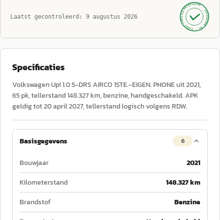
GECONTROLEERD ·
AUTOKOPEN.NL
Laatst gecontroleerd:
9 augustus 2026
· SINDS 1999 ·
Specificaties
Volkswagen Up! 1.0 5-DRS AIRCO 1STE.-EIGEN. PHONE uit 2021,
65 pk, tellerstand 148.327 km, benzine, handgeschakeld. APK
geldig tot 20 april 2027, tellerstand logisch volgens RDW.
Basisgegevens
6
Bouwjaar
2021
Kilometerstand
148.327 km
Brandstof
Benzine