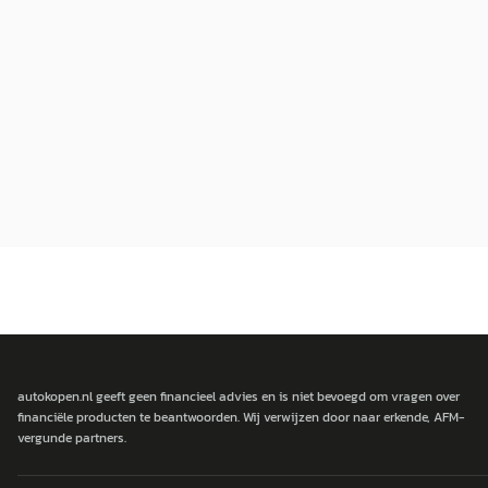
autokopen.nl geeft geen financieel advies en is niet bevoegd om vragen over
financiële producten te beantwoorden. Wij verwijzen door naar erkende, AFM-
vergunde partners.