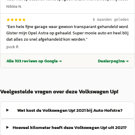
occasions tegen een hele scherpe prijs.
”
Nikkie N.
6 maanden geleden
“
Een hele fijne garage waar gewoon transparant gehandeld word.
Gister mijn Opel Astra op gehaald. Super mooie auto en heel blij
dat alles zo snel afgehandeld kon worden.
”
puck R.
Alle
103
reviews op Google →
Dealerpagina →
Veelgestelde vragen over deze Volkswagen Up!
Wat kost de Volkswagen Up! 2021 bij Auto Hofstra?
Hoeveel kilometer heeft deze Volkswagen Up! uit 2021?