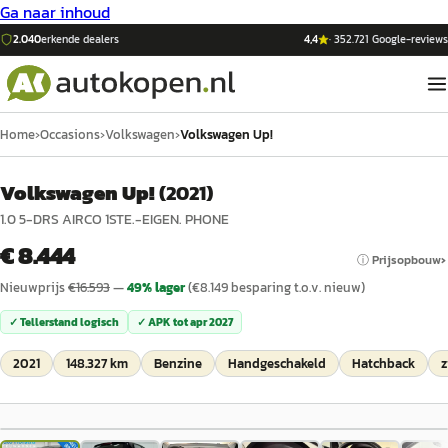
Ga naar inhoud
2.040
erkende dealers
4,4
·
352.721
Google-reviews
Home
›
Occasions
›
Volkswagen
›
Volkswagen Up!
Volkswagen Up!
(
2021
)
1.0 5-DRS AIRCO 1STE.-EIGEN. PHONE
€ 8.444
ⓘ Prijsopbouw
Nieuwprijs
€
16.593
—
49
% lager
(€
8.149
besparing t.o.v. nieuw)
✓ Tellerstand logisch
✓ APK tot
apr 2027
2021
148.327 km
Benzine
Handgeschakeld
Hatchback
z
1
/
31