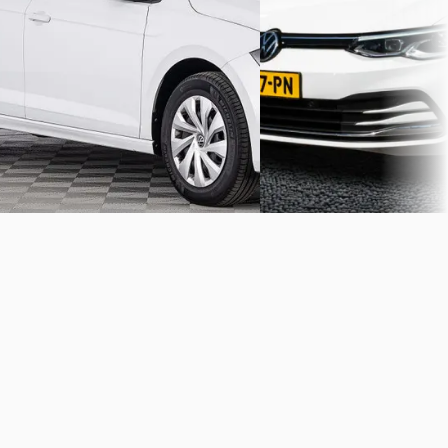
Handgeschakeld
2020 · 158.356 km · Hybride
Automaat
Autobedrijf Johan Meure
·
Purmerend
4,5
(
398
)
Vakgarage Pheifer
· Sneek
Bekijk aanbieding →
Bekijk aanbieding →
Vergelijk
Vergelijk