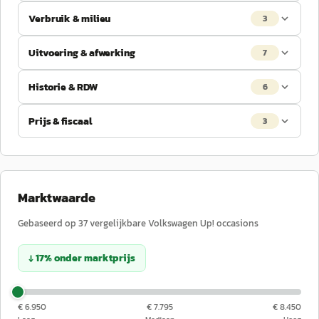
Verbruik & milieu
3
Uitvoering & afwerking
7
Historie & RDW
6
Prijs & fiscaal
3
Marktwaarde
Gebaseerd op
37
vergelijkbare
Volkswagen
Up!
occasions
↓
17
%
onder
marktprijs
€ 6.950
€ 7.795
€ 8.450