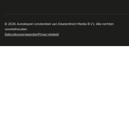
© 2026
Autokopen
(onderdeel van Dealerdirect Media B.V.). Alle rechten
voorbehouden.
Gebruiksvoorwaarden
Privacybeleid