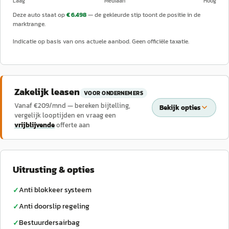
Laag
Mediaan
Hoog
Deze auto staat op
€ 6.498
— de gekleurde stip toont de positie in de
marktrange.
Indicatie op basis van ons actuele aanbod. Geen officiële taxatie.
Zakelijk leasen
VOOR ONDERNEMERS
Vanaf €
209
/mnd — bereken bijtelling,
Bekijk opties
vergelijk looptijden en vraag een
vrijblijvende
offerte aan
Uitrusting & opties
Anti blokkeer systeem
✓
Anti doorslip regeling
✓
Bestuurdersairbag
✓