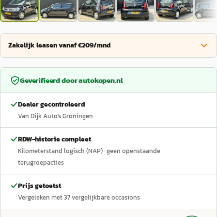
Zakelijk leasen vanaf €209/mnd
Geverifieerd door
autokopen.nl
Dealer gecontroleerd
Van Dijk Auto's Groningen
RDW-historie compleet
Kilometerstand logisch (NAP)
· geen openstaande
terugroepacties
Prijs getoetst
Vergeleken met
37
vergelijkbare occasions