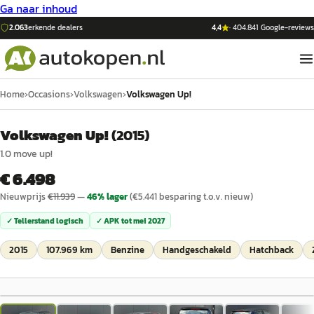
Ga naar inhoud
2.063
erkende dealers
4,4
·
404.841
Google-reviews
Home
›
Occasions
›
Volkswagen
›
Volkswagen Up!
Volkswagen Up!
(
2015
)
1.0 move up!
€ 6.498
Nieuwprijs
€
11.939
—
46
% lager
(€
5.441
besparing t.o.v. nieuw)
✓ Tellerstand logisch
✓ APK tot
mei 2027
2015
107.969 km
Benzine
Handgeschakeld
Hatchback
1
/
19