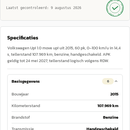
GECONTROLEERD ·
AUTOKOPEN.NL
Laatst gecontroleerd:
9 augustus 2026
· SINDS 1999 ·
Specificaties
Volkswagen Up! 1.0 move up! uit 2015, 60 pk, 0–100 km/u in 14,4
s, tellerstand 107.969 km, benzine, handgeschakeld. APK
geldig tot 24 mei 2027, tellerstand logisch volgens RDW.
Basisgegevens
6
Bouwjaar
2015
Kilometerstand
107.969 km
Brandstof
Benzine
Transmissie
Handgeschakeld