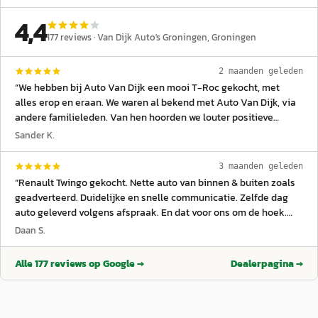
4,4
177
reviews ·
Van Dijk Auto's Groningen
, Groningen
2 maanden geleden
“
We hebben bij Auto Van Dijk een mooi T-Roc gekocht, met
alles erop en eraan. We waren al bekend met Auto Van Dijk, via
andere familieleden. Van hen hoorden we louter positieve
geluiden. Vertrouwenwekkend was het dan ook toen we
Sander K.
vriendelijk ontvangen werden voorafgaand aan de proefrit. Het
adagium dat Van Dijk strakke prijzen hanteert klopt zeker.
3 maanden geleden
Daarnaast hebben we een nette inruilwaarde voor onze vorige
“
Renault Twingo gekocht. Nette auto van binnen & buiten zoals
auto gekregen. Van Dijk verkoopt auto’s waar ze zelf ook
geadverteerd. Duidelijke en snelle communicatie. Zelfde dag
vertrouwen in hebben: dat schept ook vertrouwen bij de klant.
auto geleverd volgens afspraak. En dat voor ons om de hoek.
We kunnen Auto Van Dijk aanbevelen aan iedereen die voor een
Was er nog nooit geweest.
”
Daan S.
scherpe prijs een betrouwbare auto wil kopen.
”
Alle
177
reviews op Google →
Dealerpagina →