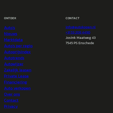
ONTDEK
CONTACT
Auto's
info@
autokopen.nl
+31 53 208 4490
Nieuws
Josink Maatweg 43
Marktdata
7545 PS Enschede
Auto's per regio
Autoprijsindex
Autotrends
Autowijzer
Zakelijk leasen
Private Lease
Financiering
Auto verkopen
Over ons
Contact
Privacy