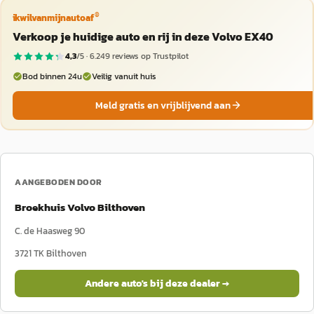
®
ikwilvanmijnautoaf
Verkoop je huidige auto en rij in deze Volvo EX40
4,3
/5 ·
6.249
reviews op Trustpilot
Bod binnen 24u
Veilig vanuit huis
Meld gratis en vrijblijvend aan
AANGEBODEN DOOR
Broekhuis Volvo Bilthoven
C. de Haasweg 90
3721 TK
Bilthoven
Andere auto's bij deze dealer →