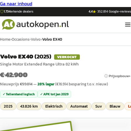
Ga naar inhoud
1.734
erkende dealers
4,4
·
352.814
Google-reviews
Home
›
Occasions
›
Volvo
›
Volvo EX40
Volvo EX40
(
2025
)
VERKOCHT
Single Motor Extended Range Ultra 82 kWh
€ 42.900
ⓘ Prijsopbouw
Nieuwprijs
€
59.814
—
28
% lager
(€
16.914
besparing t.o.v. nieuw)
✓ Tellerstand logisch
✓ APK tot
jan 2029
2025
43.826 km
Elektrisch
Automaat
Suv
Blauw
L