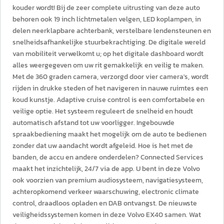
kouder wordt! Bij de zeer complete uitrusting van deze auto
behoren ook 19 inch lichtmetalen velgen, LED koplampen, in
delen neerklapbare achterbank, verstelbare lendensteunen en
snelheidsafhankelijke stuurbekrachtiging. De digitale wereld
van mobiliteit verwelkomt u; op het digitale dashboard wordt
alles weergegeven om uw rit gemakkelijk en veilig te maken.
Met de 360 graden camera, verzorgd door vier camera's, wordt
rijden in drukke steden of het navigeren in nauwe ruimtes een
koud kunstje. Adaptive cruise control is een comfortabele en
veilige optie. Het systeem reguleert de snelheid en houdt
automatisch afstand tot uw voorligger. Ingebouwde
spraakbediening maakt het mogelijk om de auto te bedienen
zonder dat uw aandacht wordt afgeleid. Hoe is het met de
banden, de accu en andere onderdelen? Connected Services
maakt het inzichtelijk, 24/7 via de app. U bent in deze Volvo
ook voorzien van premium audiosysteem, navigatiesysteem,
achteropkomend verkeer waarschuwing, electronic climate
control, draadloos opladen en DAB ontvangst. De nieuwste
veiligheidssystemen komen in deze Volvo EX40 samen. Wat