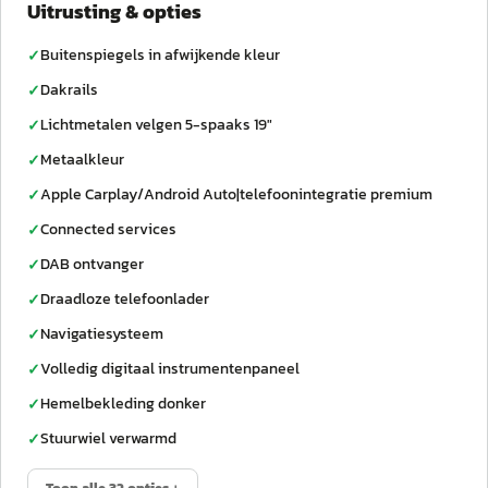
Uitrusting & opties
Buitenspiegels in afwijkende kleur
✓
Dakrails
✓
Lichtmetalen velgen 5-spaaks 19"
✓
Metaalkleur
✓
Apple Carplay/Android Auto|telefoonintegratie premium
✓
Connected services
✓
DAB ontvanger
✓
Draadloze telefoonlader
✓
Navigatiesysteem
✓
Volledig digitaal instrumentenpaneel
✓
Hemelbekleding donker
✓
Stuurwiel verwarmd
✓