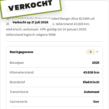
VERKOCHT
Specificaties
Volvo EX40 Single Motor Extended Range Ultra 82 kWh uit
Verkocht op
21 juli 2026
2025, 251 pk, 0–100 km/u in 7,3 s, tellerstand 43.826 km,
elektrisch, automaat. APK geldig tot 24 januari 2029,
tellerstand logisch volgens RDW.
Basisgegevens
6
Bouwjaar
2025
Kilometerstand
43.826 km
Brandstof
Elektrisch
Transmissie
Automaat
Carrosserie
Suv