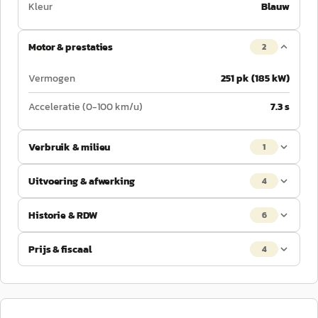
Kleur
Blauw
Motor & prestaties
2
Vermogen
251 pk (185 kW)
Acceleratie (0-100 km/u)
7.3 s
Verbruik & milieu
1
Uitvoering & afwerking
4
Historie & RDW
6
Prijs & fiscaal
4