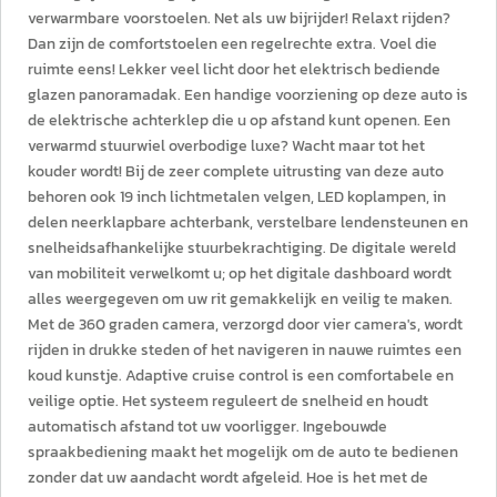
verwarmbare voorstoelen. Net als uw bijrijder! Relaxt rijden?
Dan zijn de comfortstoelen een regelrechte extra. Voel die
ruimte eens! Lekker veel licht door het elektrisch bediende
glazen panoramadak. Een handige voorziening op deze auto is
de elektrische achterklep die u op afstand kunt openen. Een
verwarmd stuurwiel overbodige luxe? Wacht maar tot het
kouder wordt! Bij de zeer complete uitrusting van deze auto
behoren ook 19 inch lichtmetalen velgen, LED koplampen, in
delen neerklapbare achterbank, verstelbare lendensteunen en
snelheidsafhankelijke stuurbekrachtiging. De digitale wereld
van mobiliteit verwelkomt u; op het digitale dashboard wordt
alles weergegeven om uw rit gemakkelijk en veilig te maken.
Met de 360 graden camera, verzorgd door vier camera's, wordt
rijden in drukke steden of het navigeren in nauwe ruimtes een
koud kunstje. Adaptive cruise control is een comfortabele en
veilige optie. Het systeem reguleert de snelheid en houdt
automatisch afstand tot uw voorligger. Ingebouwde
spraakbediening maakt het mogelijk om de auto te bedienen
zonder dat uw aandacht wordt afgeleid. Hoe is het met de