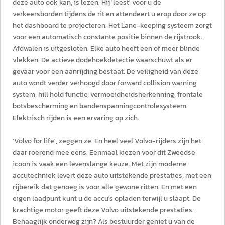
deze auto ook kan, is lezen. Hij 'leest' voor u de
verkeersborden tijdens de rit en attendeert u erop door ze op
het dashboard te projecteren. Het Lane-keeping systeem zorgt
voor een automatisch constante positie binnen de rijstrook.
Afdwalen is uitgesloten. Elke auto heeft een of meer blinde
vlekken. De actieve dodehoekdetectie waarschuwt als er
gevaar voor een aanrijding bestaat. De veiligheid van deze
auto wordt verder verhoogd door forward collision warning
system, hill hold functie, vermoeidheidsherkenning, frontale
botsbescherming en bandenspanningcontrolesysteem.
Elektrisch rijden is een ervaring op zich.
'Volvo for life', zeggen ze. En heel veel Volvo-rijders zijn het
daar roerend mee eens. Eenmaal kiezen voor dit Zweedse
icoon is vaak een levenslange keuze. Met zijn moderne
accutechniek levert deze auto uitstekende prestaties, met een
rijbereik dat genoeg is voor alle gewone ritten. En met een
eigen laadpunt kunt u de accu's opladen terwijl u slaapt. De
krachtige motor geeft deze Volvo uitstekende prestaties.
Behaaglijk onderweg zijn? Als bestuurder geniet u van de