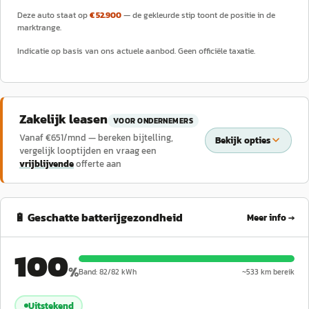
Deze auto staat op
€ 52.900
— de gekleurde stip toont de positie in de
marktrange.
Indicatie op basis van ons actuele aanbod. Geen officiële taxatie.
Zakelijk leasen
VOOR ONDERNEMERS
Vanaf €
651
/mnd — bereken bijtelling,
Bekijk opties
vergelijk looptijden en vraag een
vrijblijvende
offerte aan
🔋 Geschatte batterijgezondheid
Meer info →
100
%
Band:
82
/
82
kWh
~
533
km bereik
Uitstekend