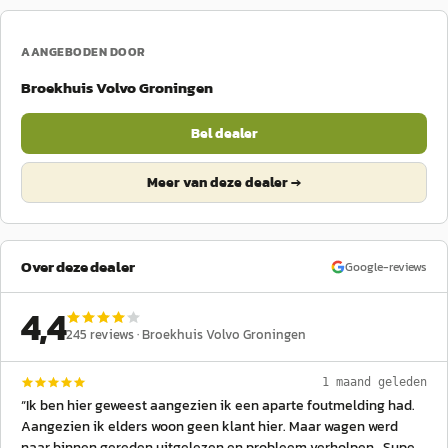
AANGEBODEN DOOR
Broekhuis Volvo Groningen
Bel dealer
Meer van deze dealer →
Over deze dealer
Google-reviews
4,4
245
reviews ·
Broekhuis Volvo Groningen
1 maand geleden
“
Ik ben hier geweest aangezien ik een aparte foutmelding had.
Aangezien ik elders woon geen klant hier. Maar wagen werd
naar binnen gereden uitgelezen en probleem verholpen . Super