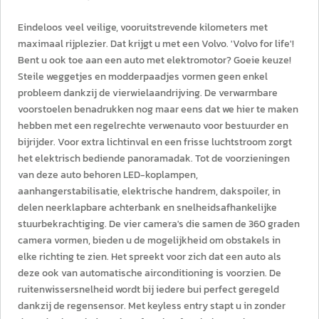
Eindeloos veel veilige, vooruitstrevende kilometers met
maximaal rijplezier. Dat krijgt u met een Volvo. 'Volvo for life'!
Bent u ook toe aan een auto met elektromotor? Goeie keuze!
Steile weggetjes en modderpaadjes vormen geen enkel
probleem dankzij de vierwielaandrijving. De verwarmbare
voorstoelen benadrukken nog maar eens dat we hier te maken
hebben met een regelrechte verwenauto voor bestuurder en
bijrijder. Voor extra lichtinval en een frisse luchtstroom zorgt
het elektrisch bediende panoramadak. Tot de voorzieningen
van deze auto behoren LED-koplampen,
aanhangerstabilisatie, elektrische handrem, dakspoiler, in
delen neerklapbare achterbank en snelheidsafhankelijke
stuurbekrachtiging. De vier camera's die samen de 360 graden
camera vormen, bieden u de mogelijkheid om obstakels in
elke richting te zien. Het spreekt voor zich dat een auto als
deze ook van automatische airconditioning is voorzien. De
ruitenwissersnelheid wordt bij iedere bui perfect geregeld
dankzij de regensensor. Met keyless entry stapt u in zonder