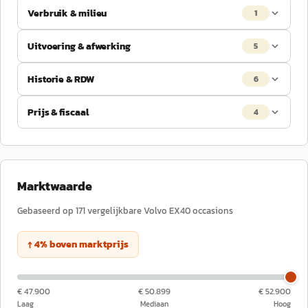
Verbruik & milieu
1
Uitvoering & afwerking
5
Historie & RDW
6
Prijs & fiscaal
4
Marktwaarde
Gebaseerd op
171
vergelijkbare
Volvo
EX40
occasions
↑
4
%
boven
marktprijs
€ 47.900
€ 50.899
€ 52.900
Laag
Mediaan
Hoog