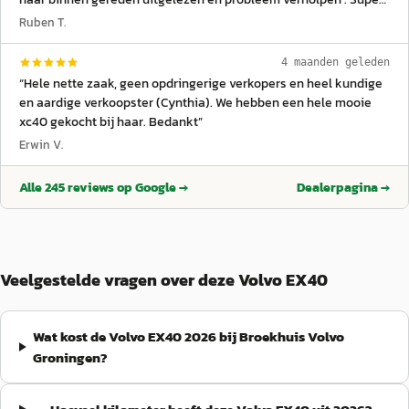
service hier!
”
Ruben T.
4 maanden geleden
“
Hele nette zaak, geen opdringerige verkopers en heel kundige
en aardige verkoopster (Cynthia). We hebben een hele mooie
xc40 gekocht bij haar. Bedankt
”
Erwin V.
Alle
245
reviews op Google →
Dealerpagina →
Veelgestelde vragen over deze Volvo EX40
Wat kost de Volvo EX40 2026 bij Broekhuis Volvo
Groningen?