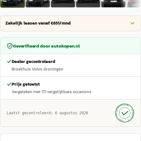
Zakelijk leasen vanaf €651/mnd
Geverifieerd door
autokopen.nl
Dealer gecontroleerd
Broekhuis Volvo Groningen
Prijs getoetst
Vergeleken met
171
vergelijkbare occasions
GECONTROLEERD ·
AUTOKOPEN.NL
Laatst gecontroleerd:
6 augustus 2026
· SINDS 1999 ·