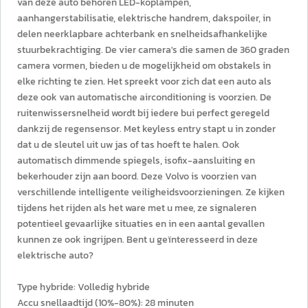
van deze auto behoren LED-koplampen,
aanhangerstabilisatie, elektrische handrem, dakspoiler, in
delen neerklapbare achterbank en snelheidsafhankelijke
stuurbekrachtiging. De vier camera's die samen de 360 graden
camera vormen, bieden u de mogelijkheid om obstakels in
elke richting te zien. Het spreekt voor zich dat een auto als
deze ook van automatische airconditioning is voorzien. De
ruitenwissersnelheid wordt bij iedere bui perfect geregeld
dankzij de regensensor. Met keyless entry stapt u in zonder
dat u de sleutel uit uw jas of tas hoeft te halen. Ook
automatisch dimmende spiegels, isofix-aansluiting en
bekerhouder zijn aan boord. Deze Volvo is voorzien van
verschillende intelligente veiligheidsvoorzieningen. Ze kijken
tijdens het rijden als het ware met u mee, ze signaleren
potentieel gevaarlijke situaties en in een aantal gevallen
kunnen ze ook ingrijpen. Bent u geïnteresseerd in deze
elektrische auto?
Type hybride: Volledig hybride
Accu snellaadtijd (10%-80%): 28 minuten