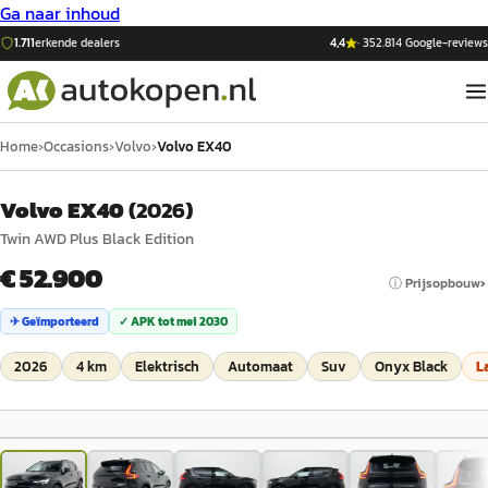
Ga naar inhoud
1.711
erkende dealers
4,4
·
352.814
Google-reviews
Home
›
Occasions
›
Volvo
›
Volvo EX40
Volvo EX40
(
2026
)
Twin AWD Plus Black Edition
€ 52.900
ⓘ Prijsopbouw
✈ Geïmporteerd
✓ APK tot
mei 2030
2026
4 km
Elektrisch
Automaat
Suv
Onyx Black
L
1
/
59