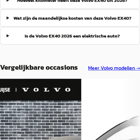
Hoeveel kilometer heeft deze Volvo EX40 uit 2026?
Wat zijn de maandelijkse kosten van deze Volvo EX40?
Is de Volvo EX40 2026 een elektrische auto?
Vergelijkbare occasions
Meer
Volvo
modellen →
Nieuw binnen
NIEUW
EV
A
EV
A
Volvo EX40
·
2025
Volvo EX40
·
2026
Single Motor Extended Range Plus
Single Motor Extended Ra
82 kWh
Europa 82 kWh
€ 44.899
€ 50.945