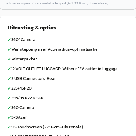
adviseren wij een professionele batterijtest (AVILOO, Bosch, of merkdealer).
Uitrusting & opties
360° Camera
✓
Warmtepomp naar Actieradius-optimalisatie
✓
Winterpakket
✓
12 VOLT OUTLET LUGGAGE: Without 12V outlet in luggage
✓
2 USB Connectors, Rear
✓
235/45R20
✓
295/35 R22 REAR
✓
360 Camera
✓
5-Sitzer
✓
9"-Touchscreen (22,9-cm-Diagonale)
✓