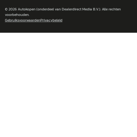
© 2026
Autokopen
(onderdeel van Dealerdirect Media B.V.). Alle rechten
voorbehouden.
Gebruiksvoorwaarden
Privacybeleid