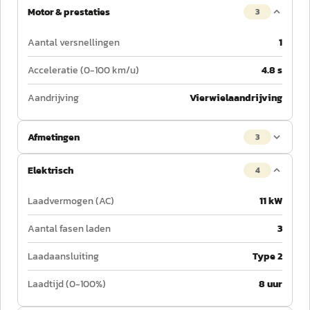
Motor & prestaties
3
Aantal versnellingen
1
Acceleratie (0-100 km/u)
4.8 s
Aandrijving
Vierwielaandrijving
Afmetingen
3
Elektrisch
4
Laadvermogen (AC)
11 kW
Aantal fasen laden
3
Laadaansluiting
Type 2
Laadtijd (0-100%)
8 uur