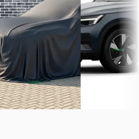
v.a. € 952/mnd
v.a. € 1.080/mnd
Marktconform
Marktconform
2025 · 29.389 km · Elektrisch ·
2026 · 15 km · Elektrisch 
Automaat
Broekhuis Volvo Bilthoven
Nieuwenhuijse Apeldoorn
·
~
100
% SoH
Bekijk
(indicatie)
Apeldoorn
4,2
(
250
)
aanbieding →
Gisteren geplaatst
Vergelijk
~
97
% SoH
Bekijk
(indicatie)
aanbieding →
Vergelijk