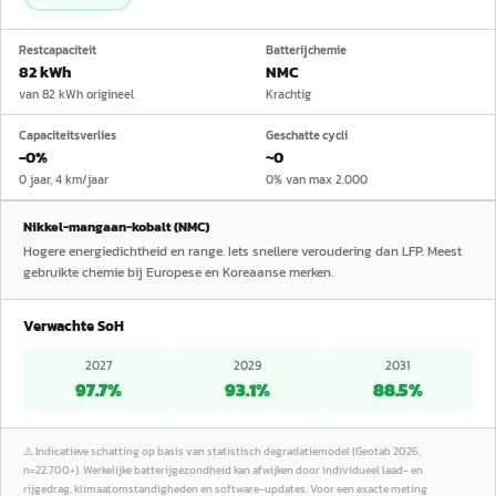
Restcapaciteit
Batterijchemie
82 kWh
NMC
van 82 kWh origineel
Krachtig
Capaciteitsverlies
Geschatte cycli
−0%
~0
0 jaar, 4 km/jaar
0% van max 2.000
Nikkel-mangaan-kobalt (NMC)
Hogere energiedichtheid en range. Iets snellere veroudering dan LFP. Meest
gebruikte chemie bij Europese en Koreaanse merken.
Verwachte SoH
2027
2029
2031
97.7
%
93.1
%
88.5
%
⚠️
Indicatieve schatting op basis van statistisch degradatiemodel (Geotab 2026,
n=22.700+). Werkelijke batterijgezondheid kan afwijken door individueel laad- en
rijgedrag, klimaatomstandigheden en software-updates. Voor een exacte meting