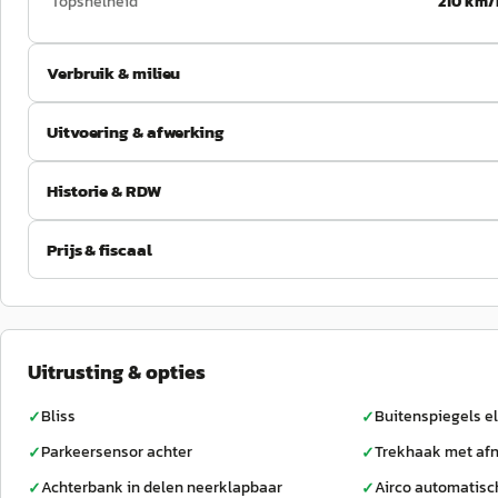
Topsnelheid
210 km/
Verbruik & milieu
Uitvoering & afwerking
Historie & RDW
Prijs & fiscaal
Uitrusting & opties
Bliss
Buitenspiegels el
✓
✓
Parkeersensor achter
Trekhaak met af
✓
✓
Achterbank in delen neerklapbaar
Airco automatisc
✓
✓