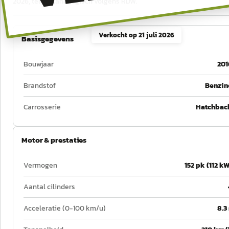
2026, tellerstand logisch volgens RDW.
Verkocht op
21 juli 2026
Basisgegevens
Bouwjaar
201
Brandstof
Benzin
Carrosserie
Hatchbac
Motor & prestaties
Vermogen
152 pk (112 kW
Aantal cilinders
Acceleratie (0-100 km/u)
8.3