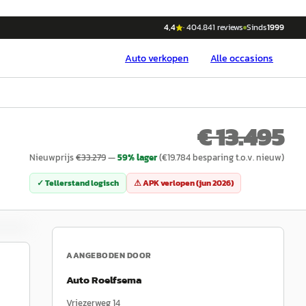
4,4
·
404.841
reviews
Sinds
1999
Auto
verkopen
Alle occasions
€ 13.495
Nieuwprijs
€
33.279
—
59
% lager
(€
19.784
besparing t.o.v. nieuw)
✓ Tellerstand logisch
⚠ APK verlopen (
jun 2026
)
AANGEBODEN DOOR
Auto Roelfsema
Vriezerweg 14