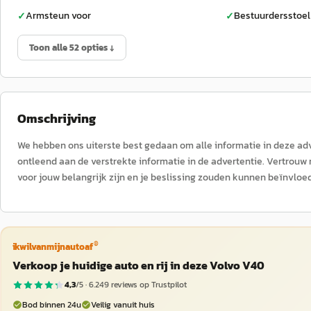
Armsteun voor
Bestuurdersstoel
✓
✓
Toon alle 52 opties ↓
Omschrijving
We hebben ons uiterste best gedaan om alle informatie in deze adv
ontleend aan de verstrekte informatie in de advertentie. Vertrouw 
voor jouw belangrijk zijn en je beslissing zouden kunnen beïnvloe
®
ikwilvanmijnautoaf
Verkoop je huidige auto en rij in deze Volvo V40
4,3
/5 ·
6.249
reviews op Trustpilot
Bod binnen 24u
Veilig vanuit huis