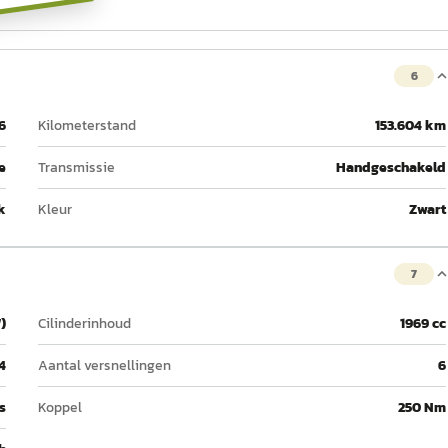
6
6
Kilometerstand
153.604 km
e
Transmissie
Handgeschakeld
k
Kleur
Zwart
7
)
Cilinderinhoud
1969 cc
4
Aantal versnellingen
6
 s
Koppel
250 Nm