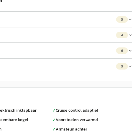
h
3
4
6
3
ektrisch inklapbaar
Cruise control adaptief
✓
neembare kogel
Voorstoelen verwarmd
✓
h
Armsteun achter
✓