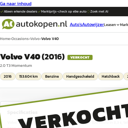
Ga naar inhoud
Alleen erkende dealers
Marktprijs-check op elke
auto
Zoek met AI
Auto's
Autowijzer
Leasen
Mark
Home
›
Occasions
›
Volvo
›
Volvo V40
Volvo V40
(
2016
)
VERKOCHT
2.0 T3 Momentum
2016
153.604 km
Benzine
Handgeschakeld
Hatchback
VERKOCH
Specificaties
Volvo V40 2.0 T3 Momentum uit 2016, 152 pk, 0–100 km/u in 8,3 s, te