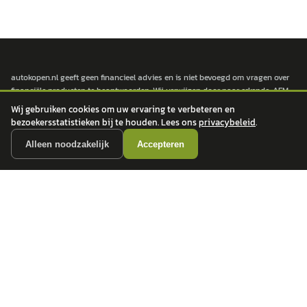
autokopen.nl geeft geen financieel advies en is niet bevoegd om vragen over
financiële producten te beantwoorden. Wij verwijzen door naar erkende, AFM-
vergunde partners.
Wij gebruiken cookies om uw ervaring te verbeteren en
bezoekersstatistieken bij te houden. Lees ons
privacybeleid
.
Alleen noodzakelijk
Accepteren
POPULAIRE MERKEN
Volkswagen
Vind jouw volgende auto bij
Toyota
betrouwbare dealers.
BMW
Mercedes-Benz
Audi
Ford
Opel
Peugeot