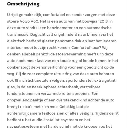
Omschrijving
U rijdt gemakkelijk, comfortabel en zonder zorgen met deze
stoere Volvo V60. Het is een auto van het bouwjaar 2018. In
deze auto vindt u een benzinemotor en een automatische
transmissie. Daglicht valt ongehinderd naar binnen via het
elektrisch bediend glazen panorama dak en laat het lederen
interieur mooi tot zijn recht komen. Comfort of luxe? Wij
denken allebei! Dankzij de stoelverwarming heeft u in deze
auto nooit meer last van een koude rug of koude benen. In het
donker zorgt de xenonverlichting voor een goed zicht op de
weg. Bij de zeer complete uitrusting van deze auto behoren
ook 18 inch lichtmetalen velgen, sportonderstel, extra getint
glas, in delen neerklapbare achterbank, verstelbare
lendensteunen en verwarmde ruitensproeiers. Een
onopvallend paaltje of een overstekend kind achter de auto
brengt risico's met zich mee. Gelukkig laat de
achteruitrijcamera feilloos zien of alles veilig is. Tijdens de rit
bedient u het audio-installatiesysteem en het
navigatiesysteem met harde schijf met de knoppen op het