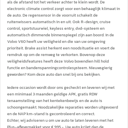
als de afstand tot het verkeer achter te klein wordt. De
electronic climate control zorgt voor een behaaglijk klimaat in
de auto. De regensensor in de voorruit schakelt de
ruitenwissers automatisch in en uit. Ook R-design, cruise
control, sportstuurwiel, keyless entry, dvd-systeem en
automatisch dimmende binnenspiegel zijn aan boord. In de
Volvo V60 heeft uw veiligheid en die van uw omgeving
prioriteit. Brake assist herkent een noodsituatie en voert de
remdruk op om de remweg te verkorten. Bovenop deze
veiligheidsfeatures heeft deze Volvo bovendien hill hold
functie en bandenspanningcontrolesysteem. Nieuwsgierig
geworden? Kom deze auto dan snel bij ons bekijken.
Iedere occasion wordt door ons gecheckt en leveren wij met
een minimaal 3 maanden geldige APK, gratis RDW
tenaamstelling van het kentekenbewijs en de auto is
schoongemaakt. Noodzakelijke reparaties worden uitgevoerd
en de NAP km-stand is gecontroleerd en correct.
Echter, wij adviseren u om uw auto te laten leveren met het
Plus-afleverpakket voor € 995,-. Uw auto krijgt dan de