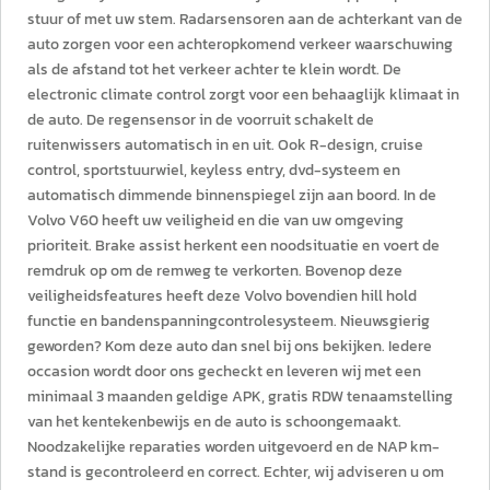
stuur of met uw stem. Radarsensoren aan de achterkant van de
auto zorgen voor een achteropkomend verkeer waarschuwing
als de afstand tot het verkeer achter te klein wordt. De
electronic climate control zorgt voor een behaaglijk klimaat in
de auto. De regensensor in de voorruit schakelt de
ruitenwissers automatisch in en uit. Ook R-design, cruise
control, sportstuurwiel, keyless entry, dvd-systeem en
automatisch dimmende binnenspiegel zijn aan boord. In de
Volvo V60 heeft uw veiligheid en die van uw omgeving
prioriteit. Brake assist herkent een noodsituatie en voert de
remdruk op om de remweg te verkorten. Bovenop deze
veiligheidsfeatures heeft deze Volvo bovendien hill hold
functie en bandenspanningcontrolesysteem. Nieuwsgierig
geworden? Kom deze auto dan snel bij ons bekijken. Iedere
occasion wordt door ons gecheckt en leveren wij met een
minimaal 3 maanden geldige APK, gratis RDW tenaamstelling
van het kentekenbewijs en de auto is schoongemaakt.
Noodzakelijke reparaties worden uitgevoerd en de NAP km-
stand is gecontroleerd en correct. Echter, wij adviseren u om