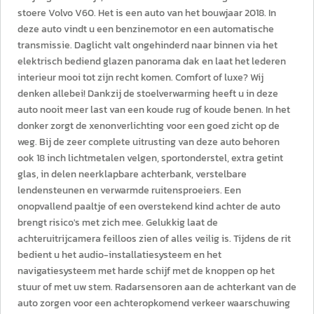
stoere Volvo V60. Het is een auto van het bouwjaar 2018. In
deze auto vindt u een benzinemotor en een automatische
transmissie. Daglicht valt ongehinderd naar binnen via het
elektrisch bediend glazen panorama dak en laat het lederen
interieur mooi tot zijn recht komen. Comfort of luxe? Wij
denken allebei! Dankzij de stoelverwarming heeft u in deze
auto nooit meer last van een koude rug of koude benen. In het
donker zorgt de xenonverlichting voor een goed zicht op de
weg. Bij de zeer complete uitrusting van deze auto behoren
ook 18 inch lichtmetalen velgen, sportonderstel, extra getint
glas, in delen neerklapbare achterbank, verstelbare
lendensteunen en verwarmde ruitensproeiers. Een
onopvallend paaltje of een overstekend kind achter de auto
brengt risico's met zich mee. Gelukkig laat de
achteruitrijcamera feilloos zien of alles veilig is. Tijdens de rit
bedient u het audio-installatiesysteem en het
navigatiesysteem met harde schijf met de knoppen op het
stuur of met uw stem. Radarsensoren aan de achterkant van de
auto zorgen voor een achteropkomend verkeer waarschuwing