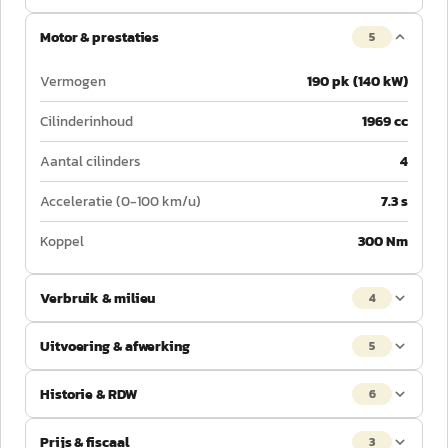
Motor & prestaties
5
Vermogen
190 pk (140 kW)
Cilinderinhoud
1969 cc
Aantal cilinders
4
Acceleratie (0-100 km/u)
7.3 s
Koppel
300 Nm
Verbruik & milieu
4
Uitvoering & afwerking
5
Historie & RDW
6
Prijs & fiscaal
3