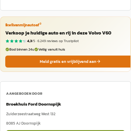
®
ikwilvanmijnautoaf
Verkoop je huidige auto en rij in deze Volvo V60
4,3
/5 ·
6.249
reviews op Trustpilot
Bod binnen 24u
Veilig vanuit huis
Meld gratis en vrijblijvend aan
AANGEBODEN DOOR
Broekhuis Ford Doornspijk
Zuiderzeestraatweg West 132
8085 AJ
Doornspijk