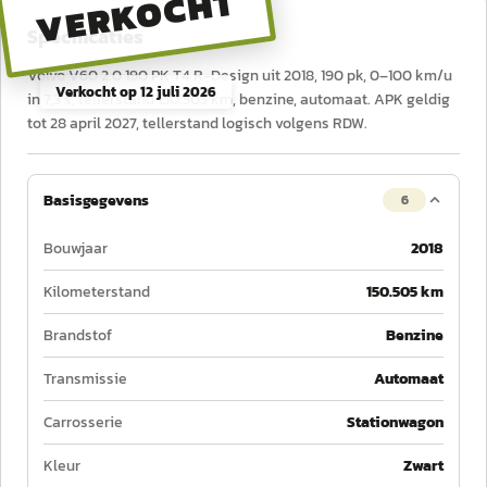
VERKOCHT
Specificaties
Volvo V60 2.0 190 PK T4 R-Design uit 2018, 190 pk, 0–100 km/u
Verkocht op
12 juli 2026
in 7,3 s, tellerstand 150.505 km, benzine, automaat. APK geldig
tot 28 april 2027, tellerstand logisch volgens RDW.
Basisgegevens
6
Bouwjaar
2018
Kilometerstand
150.505 km
Brandstof
Benzine
Transmissie
Automaat
Carrosserie
Stationwagon
Kleur
Zwart