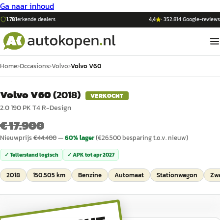
Ga naar inhoud
1.781
erkende dealers
4,4
·
352.814
Google-reviews
Home
›
Occasions
›
Volvo
›
Volvo V60
Volvo V60
(
2018
)
VERKOCHT
2.0 190 PK T4 R-Design
€ 17.900
Nieuwprijs
€
44.400
—
60
% lager
(€
26.500
besparing t.o.v. nieuw)
✓ Tellerstand logisch
✓ APK tot
apr 2027
2018
150.505 km
Benzine
Automaat
Stationwagon
Zw