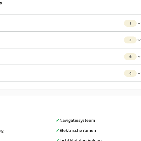
 s
1
3
6
4
Navigatiesysteem
✓
ng
Elektrische ramen
✓
Licht Metalen Velgen
✓