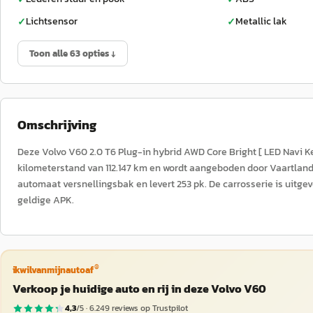
Lichtsensor
Metallic lak
✓
✓
Toon alle 63 opties ↓
Omschrijving
Deze Volvo V60 2.0 T6 Plug-in hybrid AWD Core Bright [ LED Navi K
kilometerstand van 112.147 km en wordt aangeboden door Vaartland.n
automaat versnellingsbak en levert 253 pk. De carrosserie is uitge
geldige APK.
®
ikwilvanmijnautoaf
Verkoop je huidige auto en rij in deze Volvo V60
4,3
/5 ·
6.249
reviews op Trustpilot