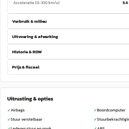
Acceleratie (0-100 km/u)
5.4
Verbruik & milieu
Uitvoering & afwerking
Historie & RDW
Prijs & fiscaal
Uitrusting & opties
Airbags
Boordcomputer
✓
✓
Stuur verstelbaar
Stuurbekrachtigi
✓
✓
Lederen stuur en pook
ABS
✓
✓