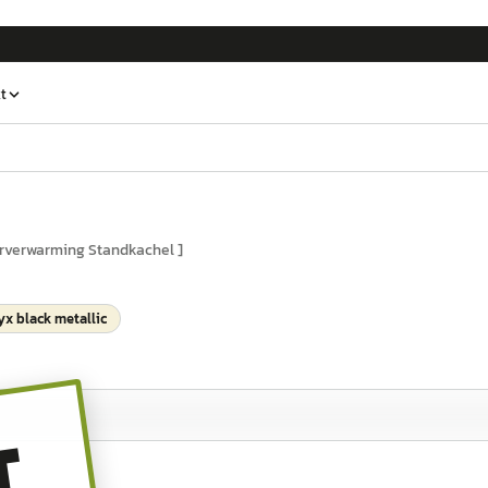
t
urverwarming Standkachel ]
x black metallic