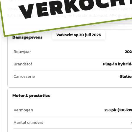
VERKOCH
Volvo V60 2.0 T6 Plug-in hybrid AWD Core Bright [ LED Navi Keyles
5,4 s, tellerstand 112.147 km, plug-in hybride, automaat. APK geldig to
Verkocht op
30 juli 2026
Basisgegevens
Bouwjaar
202
Brandstof
Plug-in hybrid
Carrosserie
Statio
Motor & prestaties
Vermogen
253 pk (186 kW
Aantal cilinders