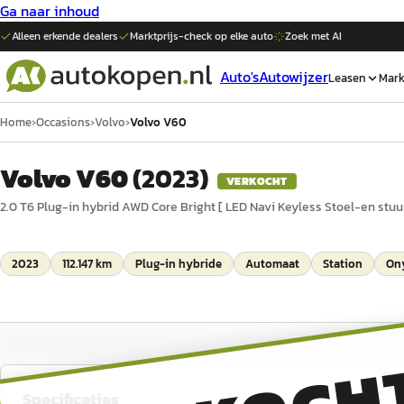
Ga naar inhoud
Alleen erkende dealers
Marktprijs-check op elke
auto
Zoek met AI
Auto's
Autowijzer
Leasen
Mark
Home
›
Occasions
›
Volvo
›
Volvo V60
Volvo V60
(
2023
)
VERKOCHT
2.0 T6 Plug-in hybrid AWD Core Bright [ LED Navi Keyless Stoel-en stu
2023
112.147 km
Plug-in hybride
Automaat
Station
Ony
Specificaties