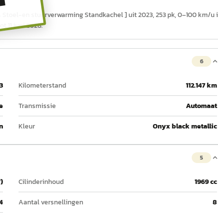
T
s Stoel-en stuurverwarming Standkachel ] uit 2023, 253 pk, 0–100 km/u 
t 11 juni 2028.
6
3
Kilometerstand
112.147 km
e
Transmissie
Automaat
n
Kleur
Onyx black metallic
5
)
Cilinderinhoud
1969 cc
4
Aantal versnellingen
8