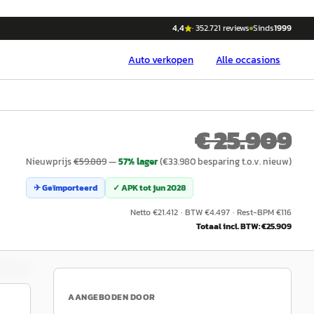
4,4
·
352.721
reviews
Sinds
1999
Auto
verkopen
Alle occasions
€ 25.909
Nieuwprijs
€
59.889
—
57
% lager
(€
33.980
besparing t.o.v. nieuw)
✈ Geïmporteerd
✓ APK tot
jun 2028
Netto €
21.412
·
BTW €
4.497
·
Rest-BPM €
116
Totaal incl. BTW: €
25.909
AANGEBODEN DOOR