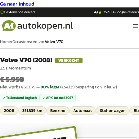
Ga naar inhoud
1.764
erkende dealers
4,4
·
352.814
Google-reviews
Home
›
Occasions
›
Volvo
›
Volvo V70
Volvo V70
(
2008
)
VERKOCHT
2.5T Momentum
€ 5.950
Nieuwprijs
€
60.079
—
90
% lager
(€
54.129
besparing t.o.v. nieuw)
✓ Tellerstand logisch
✓ APK tot
mei 2027
2008
351.839 km
Benzine
Automaat
Stationwagon
Bl