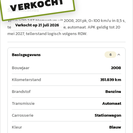
VERKOCHT
Specificaties
Volvo V70 2.5T Momentum uit 2008, 201 pk, 0–100 km/u in 8,5 s,
Verkocht op
21 juli 2026
tellerstand 351.839 km, benzine, automaat. APK geldig tot 20
mei 2027, tellerstand logisch volgens RDW.
Basisgegevens
6
Bouwjaar
2008
Kilometerstand
351.839 km
Brandstof
Benzine
Transmissie
Automaat
Carrosserie
Stationwagon
Kleur
Blauw