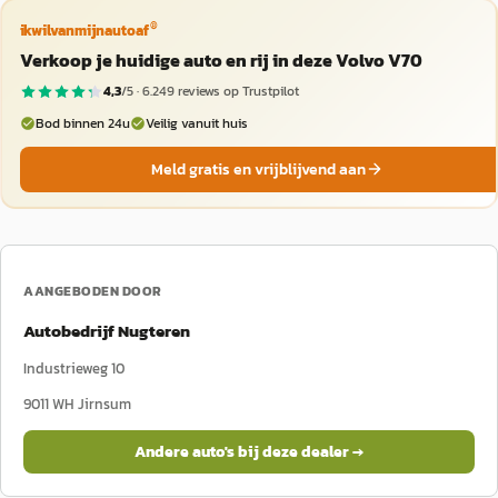
®
ikwilvanmijnautoaf
Verkoop je huidige auto en rij in deze Volvo V70
4,3
/5 ·
6.249
reviews op Trustpilot
Bod binnen 24u
Veilig vanuit huis
Meld gratis en vrijblijvend aan
AANGEBODEN DOOR
Autobedrijf Nugteren
Industrieweg 10
9011 WH
Jirnsum
Andere auto's bij deze dealer →