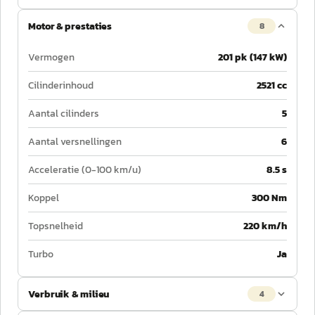
Motor & prestaties
8
Vermogen
201 pk (147 kW)
Cilinderinhoud
2521 cc
Aantal cilinders
5
Aantal versnellingen
6
Acceleratie (0-100 km/u)
8.5 s
Koppel
300 Nm
Topsnelheid
220 km/h
Turbo
Ja
Verbruik & milieu
4