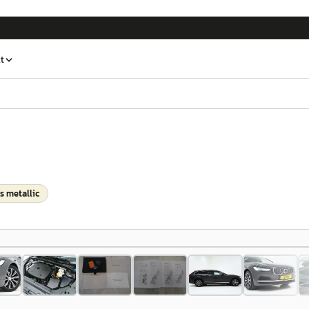
t
js metallic
1