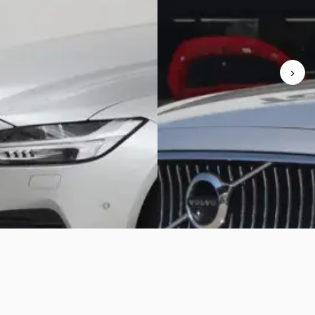
0
€ 25.695
687/mnd
v.a. € 545/mnd
onform
Scherp geprijsd
›
09.500 km · Plug-in hybride ·
2019 · 149.342 km · Plug-in hybr
at
Automaat
ijk
· Harderwijk
3,8
(
1624
)
Teuben Auto's
· Emmen
aanbieding →
Bekijk aanbieding →
Vergelijk