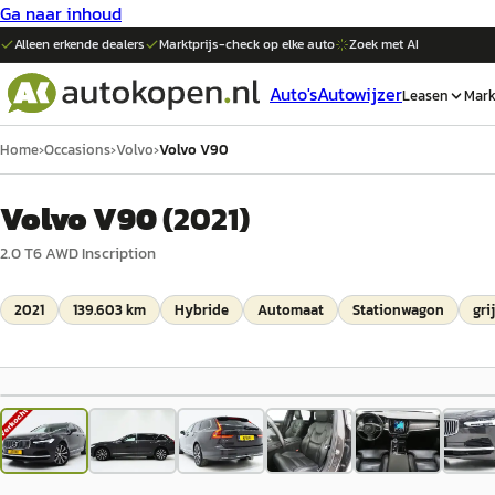
Ga naar inhoud
Alleen erkende dealers
Marktprijs-check op elke
auto
Zoek met AI
Auto's
Autowijzer
Leasen
Mark
Home
›
Occasions
›
Volvo
›
Volvo V90
Volvo V90
(
2021
)
2.0 T6 AWD Inscription
2021
139.603 km
Hybride
Automaat
Stationwagon
gri