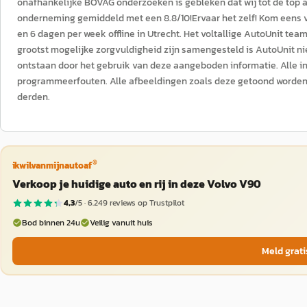
onafhankelijke BOVAG onderzoeken is gebleken dat wij tot de top 
onderneming gemiddeld met een 8.8/10!Ervaar het zelf! Kom eens vr
en 6 dagen per week offline in Utrecht. Het voltallige AutoUnit te
grootst mogelijke zorgvuldigheid zijn samengesteld is AutoUnit ni
ontstaan door het gebruik van deze aangeboden informatie. Alle inf
programmeerfouten. Alle afbeeldingen zoals deze getoond worden 
derden.
®
ikwilvanmijnautoaf
Verkoop je huidige auto en rij in deze Volvo V90
4,3
/5 ·
6.249
reviews op Trustpilot
Bod binnen 24u
Veilig vanuit huis
Meld grati