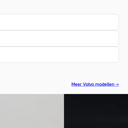
Meer
Volvo
modellen →
A
 V90
·
2022
Volvo V90
·
2019
Plug In AWD Inscription
2.0 T8 AWD Inscription