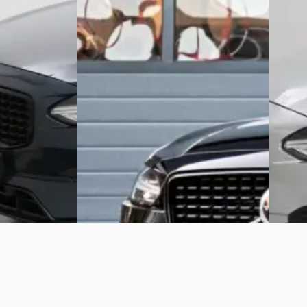
€ 32.40
CAMERA/STOEL+STUURVERW./KEYLESS!
v.a. € 
€ 34.950
Marktc
v.a. € 741/mnd
zine · Automaat
2022 · 1
Marktconform
Automa
t
4,6
(
214
)
2022 · 92.386 km · Hybride · Automaat
Seldenr
MGD Auto's
· Krimpen aan den IJssel
Bekijk 
3,6
(
238
)
Vergelijk
Bekijk aanbieding →
Vergelijk