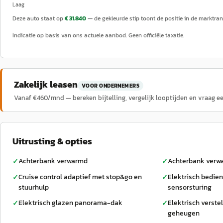
Laag
Deze auto staat op
€ 31.840
— de gekleurde stip toont de positie in de marktran
Indicatie op basis van ons actuele aanbod. Geen officiële taxatie.
Zakelijk leasen
VOOR ONDERNEMERS
Vanaf €
460
/mnd — bereken bijtelling, vergelijk looptijden en vraag e
Uitrusting & opties
Achterbank verwarmd
Achterbank verw
✓
✓
Cruise control adaptief met stop&go en
Elektrisch bedie
✓
✓
stuurhulp
sensorsturing
Elektrisch glazen panorama-dak
Elektrisch verste
✓
✓
geheugen