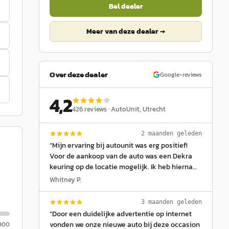
Bel dealer
Meer van deze dealer →
Over deze dealer
Google-reviews
4,2
426
reviews ·
AutoUnit
, Utrecht
2 maanden geleden
“
Mijn ervaring bij autounit was erg positief!
Voor de aankoop van de auto was een Dekra
keuring op de locatie mogelijk. Ik heb hierna
jaren plezier van mijn auto gehad. Bedankt
Whitney P.
voor de uitstekende service en professionele
communicatie.
”
3 maanden geleden
“
Door een duidelijke advertentie op internet
vonden we onze nieuwe auto bij deze occasion
.900