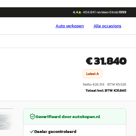
4,4
·
404.841
reviews
Sinds
1999
Auto
verkopen
Alle occasions
€ 31.840
Label
A
Netto €
26.314
·
BTW €
5.526
Totaal incl. BTW: €
31.840
/
46
Geverifieerd door
autokopen.nl
Dealer gecontroleerd