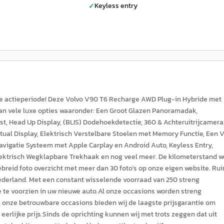
Keyless entry
✓
ze actieperiode! Deze Volvo V90 T6 Recharge AWD Plug-in Hybride met
an vele luxe opties waaronder: Een Groot Glazen Panoramadak,
t, Head Up Display, (BLIS) Dodehoekdetectie, 360 & Achteruitrijcamera
tual Display, Elektrisch Verstelbare Stoelen met Memory Functie, Een V
avigatie Systeem met Apple Carplay en Android Auto, Keyless Entry,
Elektrisch Wegklapbare Trekhaak en nog veel meer. De kilometerstand w
breid foto overzicht met meer dan 30 foto's op onze eigen website. Ru
Nederland. Met een constant wisselende voorraad van 250 streng
e te voorzien in uw nieuwe auto.Al onze occasions worden streng
 onze betrouwbare occasions bieden wij de laagste prijsgarantie om
erlijke prijs.Sinds de oprichting kunnen wij met trots zeggen dat uit