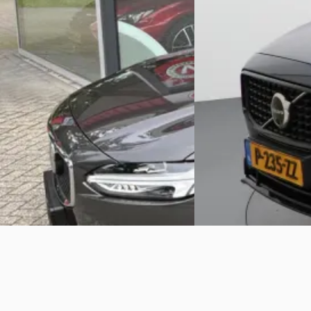
€ 36.900
€ 37.900
v.a. € 782/mnd
v.a. € 803/mnd
Marktconform
Boven markt
2022 · 119.996 km · Ben
2021 · 152.956 km · Benzine · Automaat
Broekhuis Volvo Utrech
Vakgarage
· Heerde
4,6
(
137
)
Bekijk aanbieding →
Bekijk aanbieding →
Vergelijk
Vergelijk