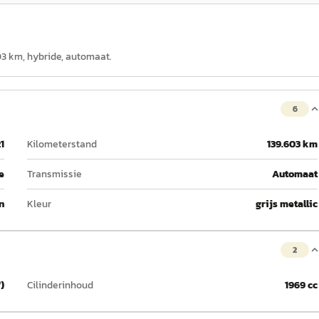
603 km, hybride, automaat.
6
1
Kilometerstand
139.603 km
e
Transmissie
Automaat
n
Kleur
grijs metallic
2
)
Cilinderinhoud
1969 cc