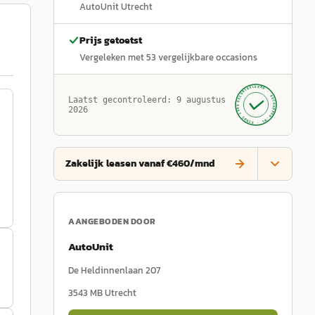
AutoUnit Utrecht
Prijs getoetst
Vergeleken met
53
vergelijkbare occasions
GECONTROLEERD ·
AUTOKOPEN.NL
Laatst gecontroleerd:
9 augustus
· SINDS 1999 ·
2026
Zakelijk leasen vanaf €460/mnd
AANGEBODEN DOOR
AutoUnit
De Heldinnenlaan 207
3543 MB
Utrecht