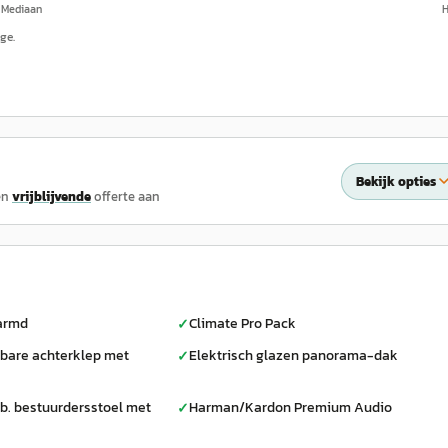
Mediaan
ge.
Bekijk opties
en
vrijblijvende
offerte aan
armd
Climate Pro Pack
✓
nbare achterklep met
Elektrisch glazen panorama-dak
✓
lb. bestuurdersstoel met
Harman/Kardon Premium Audio
✓