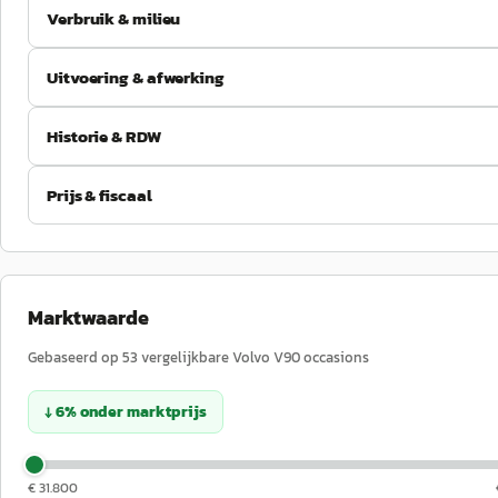
Verbruik & milieu
Uitvoering & afwerking
Historie & RDW
Prijs & fiscaal
Marktwaarde
Gebaseerd op
53
vergelijkbare
Volvo
V90
occasions
↓
6
%
onder
marktprijs
€ 31.800