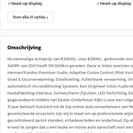
Head-up display
Head-up display
✓
✓
Toon alle 21 opties ↓
Omschrijving
Nu eenmalige actieprijs van €33840,- voor €31840,- gedurende on
340PK van 2021 heeft 139.000km gereden. Deze is Volvo voorzien v
Harman/Kardon Premium Audio, Adaptive Cruise Control, Pilot Assis
Stoel & Stuurverwarming, Stoelkoeling, Achterbank verwarming, Vir
automatisch Airconditioning Systeem, Een Origineel Volvo Audio N
Houtafwerking interieur, Zonnescherm Zijruiten, LED Verlichting, 
gegarandeerd middels het Dealer Onderhoud. Kijkt u voor een uitge
15 jaar behoort AutoUnit tot de top online auto remarketeers van 
geselecteerde occasions zijn wij in staat om op professionele wijz
gecontroleerd op km standen, schadeverleden en onderhoud. Op al
ervoor te zorgen dat u een leuke en mooie auto aanschaft voor een e