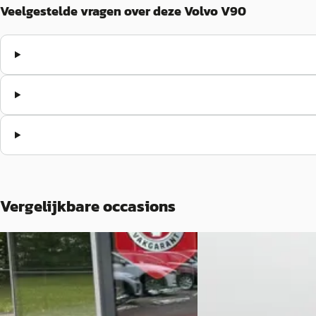
Veelgestelde vragen over deze Volvo V90
Vergelijkbare occasions
C
C
Volvo V90
·
2021
Volvo V90
·
2022
Cross Country 2.0 B5 250pk AWD Pro
T6 350PK AWD Plus Dar
Trekhaak 1e Eign. Dealer Onderhouden