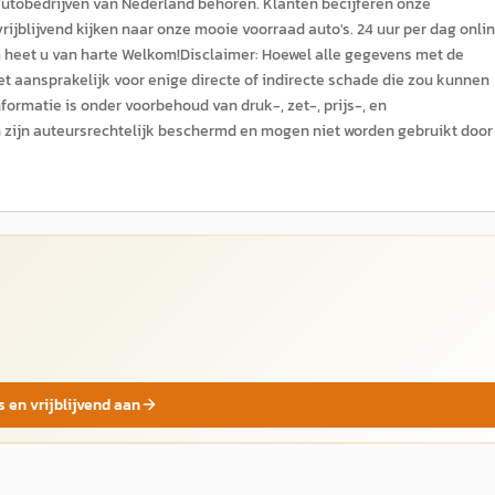
autobedrijven van Nederland behoren. Klanten becijferen onze
ijblijvend kijken naar onze mooie voorraad auto's. 24 uur per dag onli
am heet u van harte Welkom!Disclaimer: Hoewel alle gegevens met de
et aansprakelijk voor enige directe of indirecte schade die zou kunnen
ormatie is onder voorbehoud van druk-, zet-, prijs-, en
zijn auteursrechtelijk beschermd en mogen niet worden gebruikt door
s en vrijblijvend aan