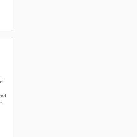
,
ol
ord
im