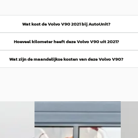
Wat kost de Volvo V90 2021 bij AutoUnit?
Hoeveel kilometer heeft deze Volvo V90 uit 2021?
Wat zijn de maandelijkse kosten van deze Volvo V90?
Volvo V90
·
2022
A
Volvo
2.0 T6 Plug-in hybrid AWD R-Design
k
/LED/PANODAK/HARMAN-
2.0 T6 
KARDON/360