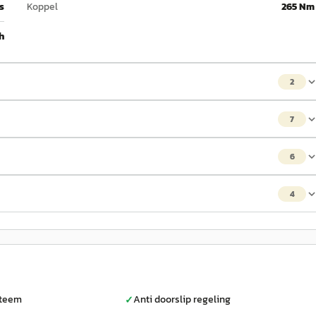
 s
Koppel
265 Nm
h
2
7
6
4
steem
Anti doorslip regeling
✓