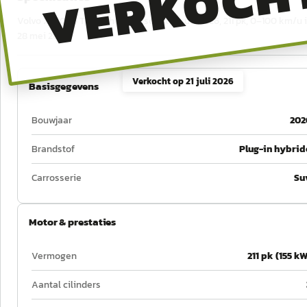
VERKOCH
Volvo XC40 1.5 T4 Recharge Inscription uit 2026, 211 pk, 0–100 km/u i
28 mei 2028.
Verkocht op
21 juli 2026
Basisgegevens
Bouwjaar
202
Brandstof
Plug-in hybrid
Carrosserie
Su
Motor & prestaties
Vermogen
211 pk (155 kW
Aantal cilinders