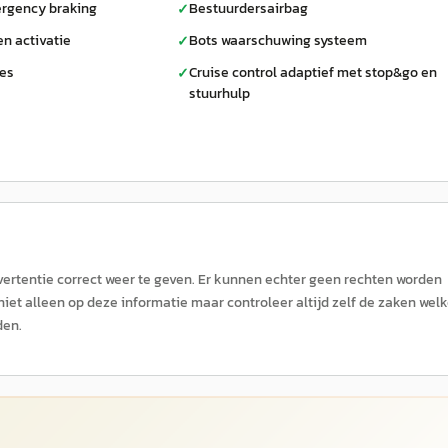
rgency braking
Bestuurdersairbag
✓
n activatie
Bots waarschuwing systeem
✓
ces
Cruise control adaptief met stop&go en
✓
stuurhulp
ertentie correct weer te geven. Er kunnen echter geen rechten worden
niet alleen op deze informatie maar controleer altijd zelf de zaken wel
den.