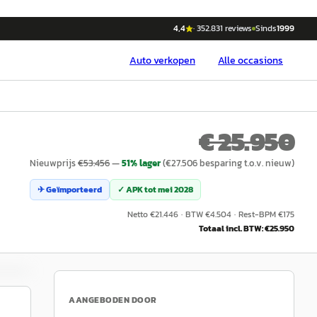
4,4
·
352.831
reviews
Sinds
1999
Auto
verkopen
Alle occasions
€ 25.950
Nieuwprijs
€
53.456
—
51
% lager
(€
27.506
besparing t.o.v. nieuw)
✈ Geïmporteerd
✓ APK tot
mei 2028
Netto €
21.446
·
BTW €
4.504
·
Rest-BPM €
175
Totaal incl. BTW: €
25.950
AANGEBODEN DOOR