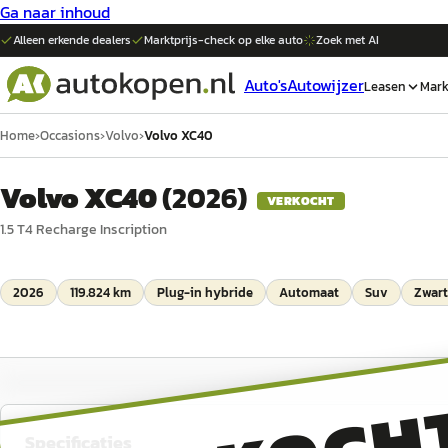
Ga naar inhoud
Alleen erkende dealers
Marktprijs-check op elke
auto
Zoek met AI
Auto's
Autowijzer
Leasen
Mark
Home
›
Occasions
›
Volvo
›
Volvo XC40
Volvo XC40
(
2026
)
VERKOCHT
1.5 T4 Recharge Inscription
2026
119.824 km
Plug-in hybride
Automaat
Suv
Zwart
Specificaties