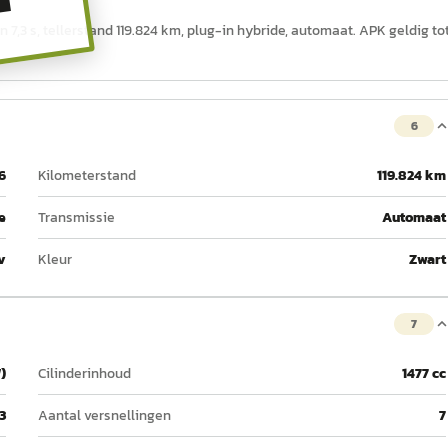
T
n 7,3 s, tellerstand 119.824 km, plug-in hybride, automaat. APK geldig to
6
6
Kilometerstand
119.824 km
e
Transmissie
Automaat
v
Kleur
Zwart
7
)
Cilinderinhoud
1477 cc
3
Aantal versnellingen
7