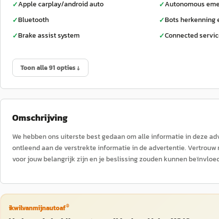
Apple carplay/android auto
Autonomous eme
✓
✓
Bluetooth
Bots herkenning e
✓
✓
Brake assist system
Connected servi
✓
✓
Toon alle 91 opties ↓
Omschrijving
We hebben ons uiterste best gedaan om alle informatie in deze adv
ontleend aan de verstrekte informatie in de advertentie. Vertrouw 
voor jouw belangrijk zijn en je beslissing zouden kunnen beïnvloe
®
ikwilvanmijnautoaf