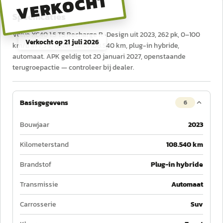
VERKOCHT
Specificaties
Volvo XC40 1.5 T5 Recharge R-Design uit 2023, 262 pk, 0–100
Verkocht op
21 juli 2026
km/u in 7,3 s, tellerstand 108.540 km, plug-in hybride,
automaat. APK geldig tot 20 januari 2027, openstaande
terugroepactie — controleer bij dealer.
Basisgegevens
6
Bouwjaar
2023
Kilometerstand
108.540 km
Brandstof
Plug-in hybride
Transmissie
Automaat
Carrosserie
Suv