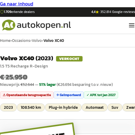
Ga naar inhoud
1.709
erkende dealers
4,4
·
352.814
Google-reviews
Home
›
Occasions
›
Volvo
›
Volvo XC40
Volvo XC40
(
2023
)
VERKOCHT
1.5 T5 Recharge R-Design
€ 25.950
Nieuwprijs
€
52.644
—
51
% lager
(€
26.694
besparing t.o.v. nieuw)
⚠ Openstaande terugroepactie
✈ Geïmporteerd
✓ APK tot
jan 2027
2023
108.540 km
Plug-in hybride
Automaat
Suv
Zwar