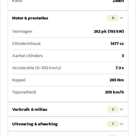
Kleur
Zwart
Motor & prestaties
6
Vermogen
262 pk (193 kW)
Cilinderinhoud
1477 cc
Aantal cilinders
3
Acceleratie (0-100 km/u)
7.3 s
Koppel
265 Nm
Topsnelheid
205 km/h
Verbruik & milieu
2
Uitvoering & afwerking
7