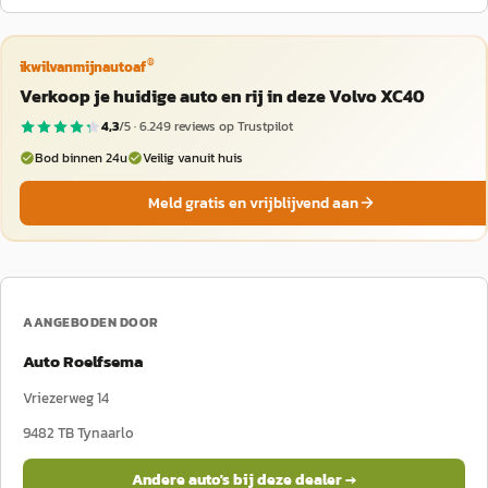
®
ikwilvanmijnautoaf
Verkoop je huidige auto en rij in deze Volvo XC40
4,3
/5 ·
6.249
reviews op Trustpilot
Bod binnen 24u
Veilig vanuit huis
Meld gratis en vrijblijvend aan
AANGEBODEN DOOR
Auto Roelfsema
Vriezerweg 14
9482 TB
Tynaarlo
Andere auto's bij deze dealer →