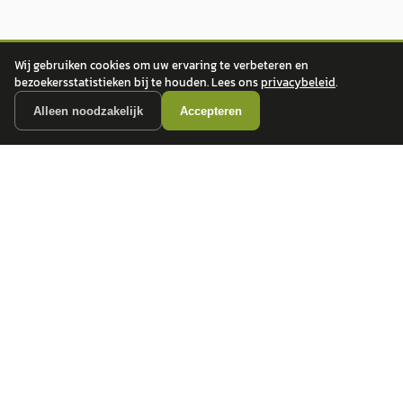
Wij gebruiken cookies om uw ervaring te verbeteren en
bezoekersstatistieken bij te houden. Lees ons
privacybeleid
.
Alleen noodzakelijk
Accepteren
autokopen.nl geeft geen financieel advies en is niet bevoegd om vragen over
financiële producten te beantwoorden. Wij verwijzen door naar erkende, AFM-
vergunde partners.
POPULAIRE MERKEN
Volkswagen
Vind jouw volgende auto bij
Toyota
betrouwbare dealers.
BMW
Mercedes-Benz