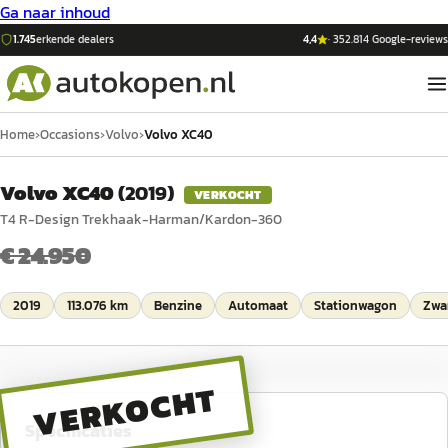
Ga naar inhoud
1.745
erkende dealers
4,4
·
352.814
Google-reviews
Home
›
Occasions
›
Volvo
›
Volvo XC40
Volvo XC40
(
2019
)
VERKOCHT
T4 R-Design Trekhaak-Harman/Kardon-360
€ 24.950
2019
113.076 km
Benzine
Automaat
Stationwagon
Zwa
VERKOCHT
Specificaties