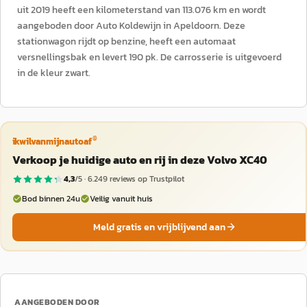
uit 2019 heeft een kilometerstand van 113.076 km en wordt
aangeboden door Auto Koldewijn in Apeldoorn. Deze
stationwagon rijdt op benzine, heeft een automaat
versnellingsbak en levert 190 pk. De carrosserie is uitgevoerd
in de kleur zwart.
®
ikwilvanmijnautoaf
Verkoop je huidige auto en rij in deze Volvo XC40
4,3
/5 ·
6.249
reviews op Trustpilot
Bod binnen 24u
Veilig vanuit huis
Meld gratis en vrijblijvend aan
AANGEBODEN DOOR