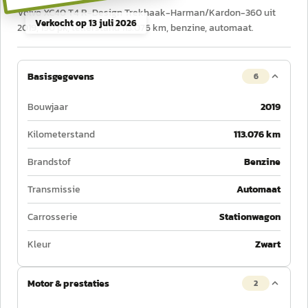
Volvo XC40 T4 R-Design Trekhaak-Harman/Kardon-360 uit
Verkocht op
13 juli 2026
2019, 190 pk, tellerstand 113.076 km, benzine, automaat.
Basisgegevens
6
Bouwjaar
2019
Kilometerstand
113.076 km
Brandstof
Benzine
Transmissie
Automaat
Carrosserie
Stationwagon
Kleur
Zwart
Motor & prestaties
2