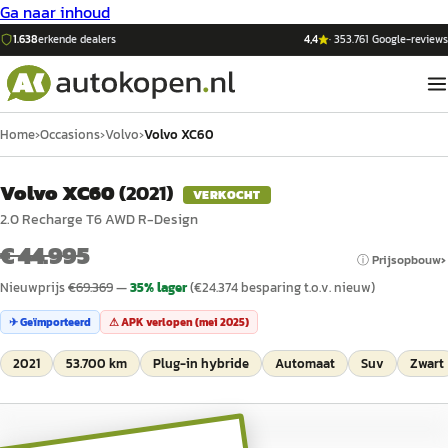
Ga naar inhoud
1.638
erkende dealers
4,4
·
353.761
Google-reviews
Home
›
Occasions
›
Volvo
›
Volvo XC60
Volvo XC60
(
2021
)
VERKOCHT
2.0 Recharge T6 AWD R-Design
€ 44.995
ⓘ Prijsopbouw
Nieuwprijs
€
69.369
—
35
% lager
(€
24.374
besparing t.o.v. nieuw)
✈ Geïmporteerd
⚠ APK verlopen (
mei 2025
)
2021
53.700 km
Plug-in hybride
Automaat
Suv
Zwart