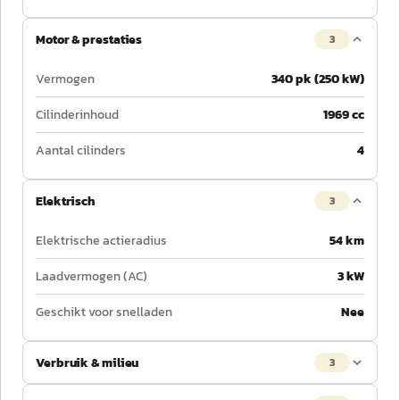
Motor & prestaties
3
Vermogen
340 pk (250 kW)
Cilinderinhoud
1969 cc
Aantal cilinders
4
Elektrisch
3
Elektrische actieradius
54 km
Laadvermogen (AC)
3 kW
Geschikt voor snelladen
Nee
Verbruik & milieu
3