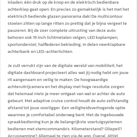
inladen; één druk op de knop en de elektrisch bedienbare
achterklep gaat open. En precies zo gemakkelijk is het met het
elektrisch bediende glazen panorama dak! De multicontour
stoelen zitten op lange ritten zo prettig dat je bijna vergeet te
pauzeren. Bij de zeer complete uitrusting van deze auto
behoren ook 19 inch lichtmetalen velgen, LED koplampen,
sportonderstel, halflederen bekleding, in delen neerklapbare
achterbank en LED-achterlichten.
Je zult verrukt zijn van de digitale wereld van mobiliteit; het
digitale dashboard projecteert alles wat jij nodig hebt om jouw
rit aangenaam en veilig te maken. De hoogwaardige
achteruitrijcamera en het display met hoge resolutie zorgen
dat helemaal niets je meer ontgaat van wat er achter de auto
gebeurt. Met adaptive cruise control houdt de auto zelfstandig
afstand tot jouw voorligger. Een veiligheidsverhogende optie
waarmee je comfortabel onderweg bent. Met de ingebouwde
spraakbediening kun je de belangrijkste voertuigsystemen
bedienen met stemcommando's. Kilometerstand? Oliepeil?
Accuspanning? Allemaal te zien via de app. Overal. Altijd.