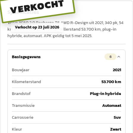
VERKOCHT
Specificaties
Volvo XC60 2.0 Recharge T6 AWD R-Design uit 2021, 340 pk, 54
Verkocht op
23 juli 2026
km elektrische actieradius, tellerstand 53.700 km, plug-in
hybride, automaat. APK geldig tot 5 mei 2025.
Basisgegevens
6
Bouwjaar
2021
Kilometerstand
53.700 km
Brandstof
Plug-in hybride
Transmissie
Automaat
Carrosserie
Suv
Kleur
Zwart