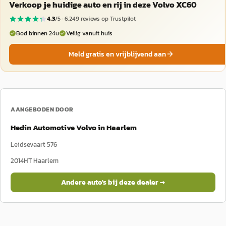
Verkoop je huidige auto en rij in deze Volvo XC60
4,3
/5 ·
6.249
reviews op Trustpilot
Bod binnen 24u
Veilig vanuit huis
Meld gratis en vrijblijvend aan
AANGEBODEN DOOR
Hedin Automotive Volvo in Haarlem
Leidsevaart 576
2014HT
Haarlem
Andere auto's bij deze dealer →