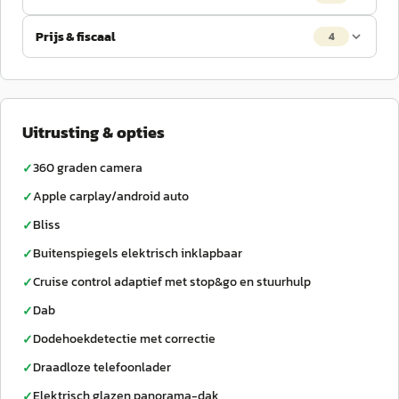
Prijs & fiscaal
4
Uitrusting & opties
360 graden camera
✓
Apple carplay/android auto
✓
Bliss
✓
Buitenspiegels elektrisch inklapbaar
✓
Cruise control adaptief met stop&go en stuurhulp
✓
Dab
✓
Dodehoekdetectie met correctie
✓
Draadloze telefoonlader
✓
Elektrisch glazen panorama-dak
✓