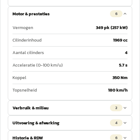
Motor & prestaties
6
Vermogen
349 pk (257 kW)
Cilinderinhoud
1969 cc
Aantal cilinders
4
Acceleratie (0-100 km/u)
5.7 s
Koppel
350 Nm
Topsnelheid
180 km/h
Verbruik & milieu
2
Uitvoering & afwerking
4
Historie & RDW
6