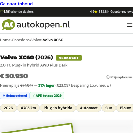
Ga naar inhoud
1.781
erkende dealers
4,4
·
352.814
Google-reviews
Home
›
Occasions
›
Volvo
›
Volvo XC60
Volvo XC60
(
2026
)
VERKOCHT
2.0 T6 Plug-in hybrid AWD Plus Dark
€ 50.950
ⓘ Prijsopbouw
Nieuwprijs
€
74.047
—
31
% lager
(€
23.097
besparing t.o.v. nieuw)
✈ Geïmporteerd
✓ APK tot
sep 2029
2026
4.785 km
Plug-in hybride
Automaat
Suv
Blauw