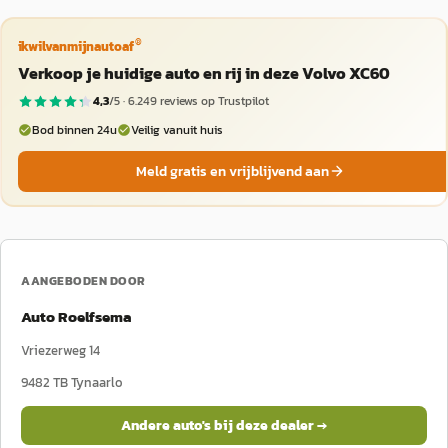
®
ikwilvanmijnautoaf
Verkoop je huidige auto en rij in deze Volvo XC60
4,3
/5 ·
6.249
reviews op Trustpilot
Bod binnen 24u
Veilig vanuit huis
Meld gratis en vrijblijvend aan
AANGEBODEN DOOR
Auto Roelfsema
Vriezerweg 14
9482 TB
Tynaarlo
Andere auto's bij deze dealer →