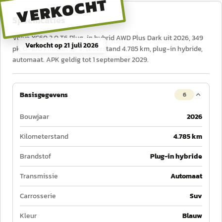
VERKOCHT
Specificaties
Volvo XC60 2.0 T6 Plug-in hybrid AWD Plus Dark uit 2026, 349
Verkocht op
21 juli 2026
pk, 0–100 km/u in 5,7 s, tellerstand 4.785 km, plug-in hybride,
automaat. APK geldig tot 1 september 2029.
Basisgegevens
6
Bouwjaar
2026
Kilometerstand
4.785 km
Brandstof
Plug-in hybride
Transmissie
Automaat
Carrosserie
Suv
Kleur
Blauw